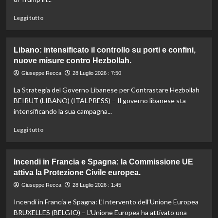
sui
temi
Leggi
Leggi tutto
dell’immigrazione
di
e
più
sicurezza.
su
Libano: intensificato il controllo su porti e confini,
Hormuz:
nuove misure contro Hezbollah.
inevitabile
spartizione
Giuseppe Recca
28 Luglio 2026 : 7:50
e
La Strategia del Governo Libanese per Contrastare Hezbollah
la
strategia
BEIRUT (LIBANO) (ITALPRESS) – Il governo libanese sta
di
intensificando la sua campagna...
Trump
si
Leggi
Leggi tutto
concretizzano
di
più
su
Incendi in Francia e Spagna: la Commissione UE
Libano:
attiva la Protezione Civile europea.
intensificato
il
Giuseppe Recca
28 Luglio 2026 : 1:45
controllo
Incendi in Francia e Spagna: L’Intervento dell’Unione Europea
su
porti
BRUXELLES (BELGIO) – L'Unione Europea ha attivato una