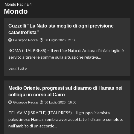
Menu
Mondo
Pagina 4
principale
Mondo
Cuzzelli “La Nato sta meglio di ogni previsione
catastrofista”
Giuseppe Recca
30 Luglio 2026 : 21:30
ROMA (ITALPRESS) – Il vertice Nato di Ankara di inizio luglio è
servito a tirare le somme sulla situazione relativa...
Leggi
Leggi tutto
di
più
su
Medio Oriente, progressi sul disarmo di Hamas nei
Cuzzelli
colloqui in corso al Cairo
“La
Nato
Giuseppe Recca
30 Luglio 2026 : 16:00
sta
TEL AVIV (ISRAELE) (ITALPRESS) – Il gruppo islamista
meglio
di
palestinese Hamas sembra aver accettato il disarmo completo
ogni
nell’ambito di un accordo...
previsione