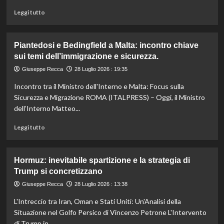
Bianca
Leggi
parla
Leggi tutto
di
di
più
incontri
su
produttivi
Piantedosi e Bedingfield a Malta: incontro chiave
Tajani:
e
sui temi dell’immigrazione e sicurezza.
Unità
positivi.
Palestinese
Giuseppe Recca
28 Luglio 2026 : 19:35
indispensabile
Incontro tra il Ministro dell'Interno e Malta: Focus sulla
per
creare
Sicurezza e Migrazione ROMA (ITALPRESS) – Oggi, il Ministro
uno
dell’Interno Matteo...
Stato:
riunione
Leggi
Leggi tutto
alla
di
Farnesina.
più
su
Hormuz: inevitabile spartizione e la strategia di
Piantedosi
Trump si concretizzano
e
Bedingfield
Giuseppe Recca
28 Luglio 2026 : 13:38
a
L'Intreccio tra Iran, Oman e Stati Uniti: Un'Analisi della
Malta:
incontro
Situazione nel Golfo Persico di Vincenzo Petrone L'Intervento
chiave
di Trump in...