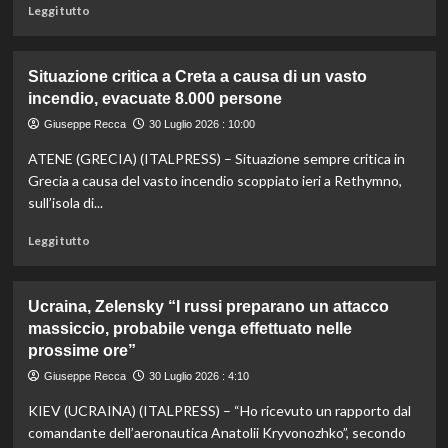
catastrofista”
Leggi
Leggi tutto
di
più
su
Situazione critica a Creta a causa di un vasto
Medio
incendio, evacuate 8.000 persone
Oriente,
progressi
Giuseppe Recca
30 Luglio 2026 : 10:00
sul
ATENE (GRECIA) (ITALPRESS) – Situazione sempre critica in
disarmo
di
Grecia a causa del vasto incendio scoppiato ieri a Rethymno,
Hamas
sull’isola di...
nei
colloqui
Leggi
Leggi tutto
in
di
corso
più
al
su
Ucraina, Zelensky “I russi preparano un attacco
Cairo
Situazione
massiccio, probabile venga effettuato nelle
critica
prossime ore”
a
Creta
Giuseppe Recca
30 Luglio 2026 : 4:10
a
causa
KIEV (UCRAINA) (ITALPRESS) – “Ho ricevuto un rapporto dal
di
comandante dell’aeronautica Anatolii Kryvonozhko”, secondo
un