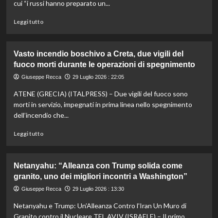
cui “i russi hanno preparato un...
vasto
incendio,
Leggi
Leggi tutto
evacuate
di
8.000
più
persone
su
Vasto incendio boschivo a Creta, due vigili del
Ucraina,
fuoco morti durante le operazioni di spegnimento
Zelensky
“I
Giuseppe Recca
29 Luglio 2026 : 22:05
russi
ATENE (GRECIA) (ITALPRESS) – Due vigili del fuoco sono
preparano
un
morti in servizio, impegnati in prima linea nello spegnimento
attacco
dell’incendio che...
massiccio,
probabile
Leggi
Leggi tutto
venga
di
effettuato
più
nelle
su
Netanyahu: “Alleanza con Trump solida come
prossime
Vasto
granito, uno dei migliori incontri a Washington”
ore”
incendio
boschivo
Giuseppe Recca
29 Luglio 2026 : 13:30
a
Netanyahu e Trump: Un’Alleanza Contro l'Iran Un Muro di
Creta,
due
Granito contro il Nucleare TEL AVIV (ISRAELE) – Il primo