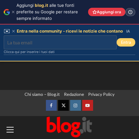
Aggiungi
blog.it
alle tue fonti
preferite su Google per restare
Aggiungi ora
sempre informato
✉️
Entra nella community - ricevi le notizie che contano
IA
Entra
Clicca qui per inserire i tuoi dati
Vai
Chi siamo – Blog.it
Redazione
Privacy Policy
al
contenuto
Facebook
Twitter
Instagram
YouTube