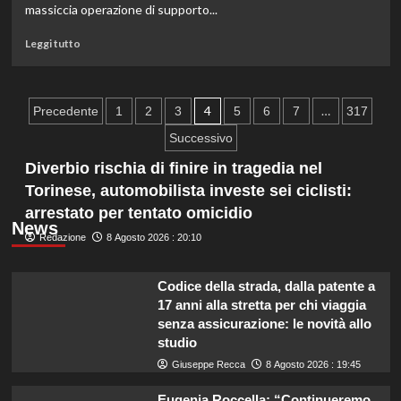
e
massiccia operazione di supporto...
confini,
nuove
Leggi
Leggi tutto
misure
di
contro
più
Hezbollah.
su
Paginazione
Incendi
4
…
Precedente
1
2
3
5
6
7
317
in
degli
Successivo
Francia
e
articoli
Diverbio rischia di finire in tragedia nel
Spagna:
Torinese, automobilista investe sei ciclisti:
la
arrestato per tentato omicidio
Commissione
News
UE
Redazione
8 Agosto 2026 : 20:10
attiva
la
Protezione
Codice della strada, dalla patente a
Civile
17 anni alla stretta per chi viaggia
europea.
senza assicurazione: le novità allo
studio
Giuseppe Recca
8 Agosto 2026 : 19:45
Eugenia Roccella: “Continueremo