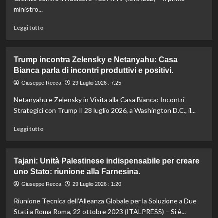
vigili
ministro...
del
fuoco
Leggi
Leggi tutto
morti
di
durante
più
le
su
Trump incontra Zelensky e Netanyahu: Casa
operazioni
Netanyahu:
Bianca parla di incontri produttivi e positivi.
di
“Alleanza
spegnimento
con
Giuseppe Recca
29 Luglio 2026 : 7:25
Trump
Netanyahu e Zelensky in Visita alla Casa Bianca: Incontri
solida
come
Strategici con Trump Il 28 luglio 2026, a Washington D.C., il...
granito,
Leggi
uno
Leggi tutto
di
dei
più
migliori
su
incontri
Tajani: Unità Palestinese indispensabile per creare
Trump
a
uno Stato: riunione alla Farnesina.
incontra
Washington”
Zelensky
Giuseppe Recca
29 Luglio 2026 : 1:20
e
Riunione Tecnica dell’Alleanza Globale per la Soluzione a Due
Netanyahu:
Casa
Stati a Roma Roma, 22 ottobre 2023 (ITALPRESS) – Si è...