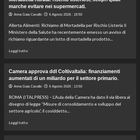
Il
marche evitare nei supermercati.
cavallo:
una
Anna Gaia Cavallo
6 Agosto 2026 : 18:50
risorsa
Allerta Alimenti: Richiamo di Mortadella per Rischio Listeria Il
indispensabile
per
Ministero della Salute ha recentemente emesso un avviso di
l’agricoltura
richiamo riguardante un lotto di mortadella prodotto...
moderna
e
Leggi
Leggi tutto
sostenibile.
di
più
su
Camera approva ddl ColtivaItalia: finanziamenti
Mortadella
aumentati di un miliardo per il settore primario.
ritirata:
rischio
Anna Gaia Cavallo
6 Agosto 2026 : 13:50
listeriosi,
ROMA (ITALPRESS) – L’Aula della Camera ha dato il via libera al
scopri
quali
disegno di legge “Misure di consolidamento e sviluppo del
marche
settore agricolo”, il cosiddetto...
evitare
nei
Leggi
Leggi tutto
supermercati.
di
più
su