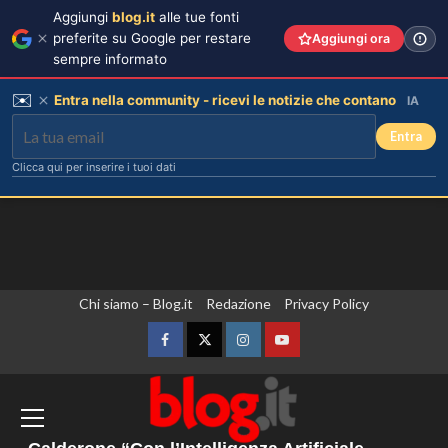
Aggiungi
blog.it
alle tue fonti
preferite su Google per restare
Aggiungi ora
sempre informato
✉️
Entra nella community - ricevi le notizie che contano
IA
Entra
Clicca qui per inserire i tuoi dati
Vai
Chi siamo – Blog.it
Redazione
Privacy Policy
Lorella Cuccarini compie 61 anni:
al
“Ho l’energia di una ventenne!”
contenuto
Facebook
Twitter
Instagram
YouTube
3
Non si fermano gli attacchi in Ucraina,
Kallas “Dall’Ue nuove sanzioni contro
persone legate a un apparato militare
Federica Pellegrini compie 38 anni:
celebrazione in famiglia da mamma
russo”