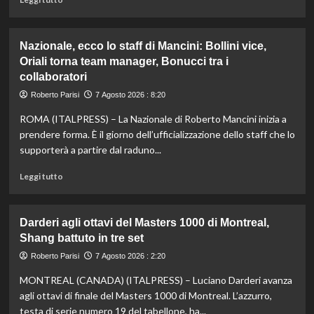
di
più
su
Nazionale, ecco lo staff di Mancini: Bollini vice,
Taddeucci
Oriali torna team manager, Bonucci tra i
bronzo
collaboratori
nella
knockout
Roberto Parisi
7 Agosto 2026 : 8:20
agli
Europei
ROMA (ITALPRESS) – La Nazionale di Roberto Mancini inizia a
di
prendere forma. È il giorno dell’ufficializzazione dello staff che lo
fondo,
supporterà a partire dal raduno...
oro
a
Leggi
Leggi tutto
Gose.
di
Paltrinieri
più
quarto
su
Darderi agli ottavi del Masters 1000 di Montreal,
nella
Nazionale,
Shang battuto in tre set
gara
ecco
maschile
lo
Roberto Parisi
7 Agosto 2026 : 2:20
staff
MONTREAL (CANADA) (ITALPRESS) – Luciano Darderi avanza
di
Mancini:
agli ottavi di finale del Masters 1000 di Montreal. L’azzurro,
Bollini
testa di serie numero 19 del tabellone, ha...