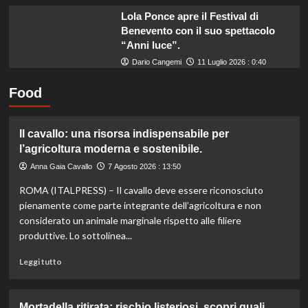
Lola Ponce apre il Festival di
Benevento con il suo spettacolo
“Anni luce”.
Dario Cangemi
11 Luglio 2026 : 0:40
Food
Il cavallo: una risorsa indispensabile per
l’agricoltura moderna e sostenibile.
Anna Gaia Cavallo
7 Agosto 2026 : 13:50
ROMA (ITALPRESS) – Il cavallo deve essere riconosciuto
pienamente come parte integrante dell’agricoltura e non
considerato un animale marginale rispetto alle filiere
produttive. Lo sottolinea...
Leggi
Leggi tutto
di
più
su
Mortadella ritirata: rischio listeriosi, scopri quali