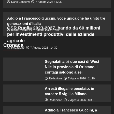
2
Dario Cangemi
7 Agosto 2026 : 12:30
Addio a Francesco Guccini, voce unica che ha unito tre
Lorella Cuccarini compie 61 anni:
“Ho l’energia di una ventenne!”
generazioni d’Italia
CSR Puglia 2023-2027, bando da 60 milioni
3
Milvia Averna
7 Agosto 2026 : 7:50
per investimenti produttivi delle aziende
agricole
Federica Pellegrini compie 38 anni:
Cronaca
Redazione
7 Agosto 2026 : 14:30
celebrazione in famiglia da mamma
bis emozionante e gioiosa.
4
Segnalati altri due casi di West
Nile in provincia di Oristano, i
Lorenzo Riccardi nel cast del
contagi salgono a sei
Grande Fratello Vip? Claudia Dionigi
Redazione
7 Agosto 2026 : 11:20
svela la verità.
5
Arresti illegali e peculato, in
carcere 5 vigili a Milano
Redazione
7 Agosto 2026 : 8:35
Addio a Francesco Guccini, a