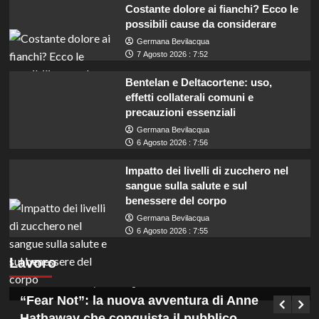
Costante dolore ai fianchi? Ecco le
possibili cause da considerare
Germana Bevilacqua
7 Agosto 2026 : 7:52
Bentelan e Deltacortene: uso,
effetti collaterali comuni e
precauzioni essenziali
Germana Bevilacqua
6 Agosto 2026 : 7:56
Impatto dei livelli di zucchero nel
sangue sulla salute e sul
benessere del corpo
Germana Bevilacqua
Coadiutori amministrativi cercasi in Calabria:
6 Agosto 2026 : 7:55
assunzioni con licenza media presso ASP
Lavoro
Vibo Valentia.
Germana Bevilacqua
7 Agosto 2026 : 13:15
“Fear Not”: la nuova avventura di Anne
Hathaway che conquista il pubblico.