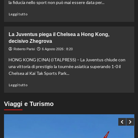
Europei
la fiducia nello sport non può mai essere data per...
di
tuffi,
Leggi
Leggi tutto
il
di
quinto
più
oro
su
La Juventus piega il Chelsea a Hong Kong,
arriva
Fifa,
decisivo Zhegrova
nel
Priante
sincro
(Siga)
Roberto Parisi
6 Agosto 2026 : 8:20
con
“La
HONG KONG (CINA) (ITALPRESS) – La Juventus chiude con
Pizzini
credibilità
del
una vittoria di prestigio la tournèe asiatica superando 1-0 il
sistema
Chelsea al Kai Tak Sports Park...
passa
da
Leggi
Leggi tutto
governance
di
e
più
trasparenza”
su
Viaggi e Turismo
La
Juventus
piega
il
Chelsea
a