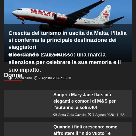
Hong
Kong,
decisivo
Zhegrova
Crescita del turismo in uscita da Malta, l’Italia
si conferma la principale destinazione dei
viaggiatori
Ricordando Laura Russo: una marcia
Marco Vaccarella
7 Agosto 2026 : 1:55
silenziosa per celebrare la sua memoria e il
suo impatto.
Donna
Serena Siino
7 Agosto 2026 : 13:30
Scopri i Mary Jane flats più
eleganti e comodi di M&S per
l’autunno, a soli £40!
Anna Gaia Cavallo
7 Agosto 2026 : 11:35
Quando i figli crescono: come
affrontare il “nido vuoto” e