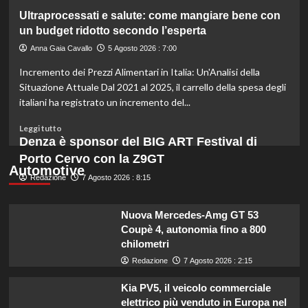
gli
su
Ultraprocessati e salute: come mangiare bene con
esperti.
Fondo
un budget ridotto secondo l’esperta
di
solidarietà:
Anna Gaia Cavallo
5 Agosto 2026 : 7:00
3
Incremento dei Prezzi Alimentari in Italia: Un'Analisi della
milioni
per
Situazione Attuale Dal 2021 al 2025, il carrello della spesa degli
le
italiani ha registrato un incremento del...
imprese
di
Leggi
Leggi tutto
pesca
di
Denza è sponsor del BIG ART Festival di
e
più
Porto Cervo con la Z9GT
acquacoltura
su
Automotive
colpite
Redazione
Ultraprocessati
7 Agosto 2026 : 8:15
da
e
calamità.
salute:
Nuova Mercedes-Amg GT 53
come
Coupè 4, autonomia fino a 800
mangiare
chilometri
bene
con
Redazione
7 Agosto 2026 : 2:15
un
budget
Kia PV5, il veicolo commerciale
ridotto
elettrico più venduto in Europa nel