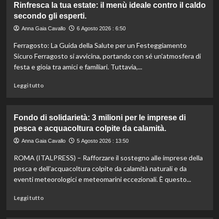
Rinfresca la tua estate: il menù ideale contro il caldo
Camera
secondo gli esperti.
approva
ddl
Anna Gaia Cavallo
6 Agosto 2026 : 6:50
ColtivaItalia:
Ferragosto: La Guida della Salute per un Festeggiamento
finanziamenti
aumentati
Sicuro Ferragosto si avvicina, portando con sé un'atmosfera di
di
festa e gioia tra amici e familiari. Tuttavia,...
un
miliardo
Leggi
Leggi tutto
per
di
il
più
settore
su
Fondo di solidarietà: 3 milioni per le imprese di
primario.
Rinfresca
pesca e acquacoltura colpite da calamità.
la
tua
Anna Gaia Cavallo
5 Agosto 2026 : 13:50
estate:
ROMA (ITALPRESS) – Rafforzare il sostegno alle imprese della
il
menù
pesca e dell’acquacoltura colpite da calamità naturali e da
ideale
eventi meteorologici e meteomarini eccezionali. È questo...
contro
il
Leggi
Leggi tutto
caldo
di
secondo
più