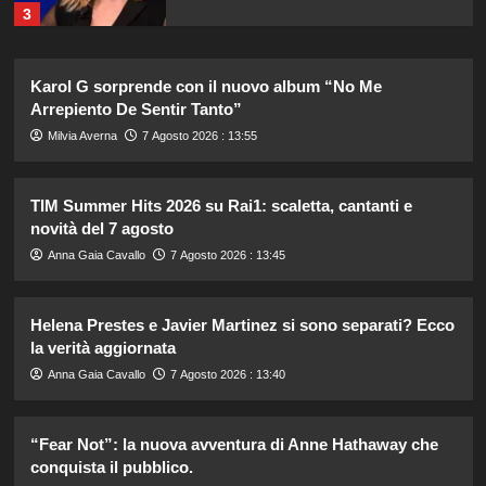
3
Federica Pellegrini compie 38 anni:
Karol G sorprende con il nuovo album “No Me
celebrazione in famiglia da mamma
Arrepiento De Sentir Tanto”
bis emozionante e gioiosa.
4
Milvia Averna
7 Agosto 2026 : 13:55
Lorenzo Riccardi nel cast del
TIM Summer Hits 2026 su Rai1: scaletta, cantanti e
Grande Fratello Vip? Claudia Dionigi
novità del 7 agosto
svela la verità.
5
Anna Gaia Cavallo
7 Agosto 2026 : 13:45
Tradimenti di Benjamin Mascolo:
Helena Prestes e Javier Martinez si sono separati? Ecco
Bella Thorne rivela i segreti nascosti
la verità aggiornata
della loro relazione.
1
Anna Gaia Cavallo
7 Agosto 2026 : 13:40
Dove Cameron in Italia: vacanze da
“Fear Not”: la nuova avventura di Anne Hathaway che
sogno con le amiche prima del
conquista il pubblico.
matrimonio con Damiano David.