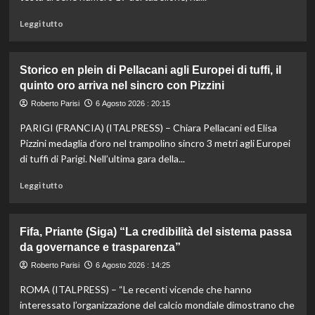
vice,
Oriali
Leggi
Leggi tutto
torna
di
team
più
manager,
su
Storico en plein di Pellacani agli Europei di tuffi, il
Bonucci
Darderi
quinto oro arriva nel sincro con Pizzini
tra
agli
i
ottavi
Roberto Parisi
6 Agosto 2026 : 20:15
collaboratori
del
PARIGI (FRANCIA) (ITALPRESS) – Chiara Pellacani ed Elisa
Masters
1000
Pizzini medaglia d’oro nel trampolino sincro 3 metri agli Europei
di
di tuffi di Parigi. Nell’ultima gara della...
Montreal,
Shang
Leggi
Leggi tutto
battuto
di
in
più
tre
su
Fifa, Priante (Siga) “La credibilità del sistema passa
set
Storico
da governance e trasparenza”
en
plein
Roberto Parisi
6 Agosto 2026 : 14:25
di
ROMA (ITALPRESS) – “Le recenti vicende che hanno
Pellacani
agli
interessato l’organizzazione del calcio mondiale dimostrano che