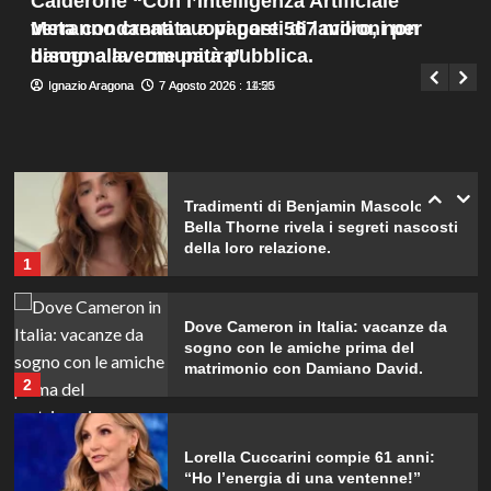
Calderone “Con l’Intelligenza Artificiale
bis emozionante e gioiosa.
Menu
4
verranno creati nuovi posti di lavoro, non
Meta condannata a pagare 567 milioni per
Giuseppe Recca
7 Agosto 2026 : 14:00
principale
bisogna averne paura”
danno alla comunità pubblica.
Lorenzo Riccardi nel cast del
Ignazio Aragona
Ignazio Aragona
7 Agosto 2026 : 14:25
7 Agosto 2026 : 11:50
Grande Fratello Vip? Claudia Dionigi
svela la verità.
5
Tradimenti di Benjamin Mascolo:
Bella Thorne rivela i segreti nascosti
della loro relazione.
1
Dove Cameron in Italia: vacanze da
sogno con le amiche prima del
matrimonio con Damiano David.
2
Lorella Cuccarini compie 61 anni:
“Ho l’energia di una ventenne!”