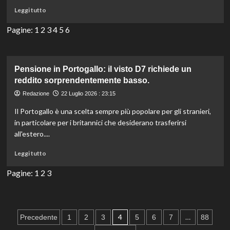
l’epica
Leggi
Leggi tutto
greca
di
di
più
Pagine:
1
2
3
4
5
6
Christopher
su
Nolan.
Dove
è
stato
Pensione in Portogallo: il visto D7 richiede un
girato
reddito sorprendentemente basso.
“Speak
Redazione
22 Luglio 2026 : 23:15
No
Evil”?
Il Portogallo è una scelta sempre più popolare per gli stranieri,
Scopri
in particolare per i britannici che desiderano trasferirsi
i
all'estero....
retroscena
del
Leggi
Leggi tutto
film
di
su
più
Pagine:
1
2
3
Netflix.
su
Pensione
in
Portogallo:
Paginazione
4
…
Precedente
1
2
3
5
6
7
88
il
visto