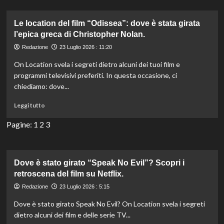
Londra
in
è
Europa.
tra
Le location del film “Odissea”: dove è stata girata
le
l’epica greca di Christopher Nolan.
città
Redazione
23 Luglio 2026 : 11:20
più
felici
On Location svela i segreti dietro alcuni dei tuoi film e
d’Europa,
programmi televisivi preferiti. In questa occasione, ci
mentre
chiediamo: dove...
una
storica
Leggi
Leggi tutto
città
di
italiana
più
Pagine:
1
2
3
svetta
su
al
Le
primo
location
posto.
del
Dove è stato girato “Speak No Evil”? Scopri i
film
retroscena del film su Netflix.
“Odissea”:
Redazione
23 Luglio 2026 : 5:15
dove
è
Dove è stato girato Speak No Evil? On Location svela i segreti
stata
dietro alcuni dei film e delle serie TV...
girata