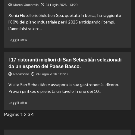
della
Marco Vaccarella
24 Luglio 2026 : 13:20
miniserie
“The
Xenia Hotellerie Solution Spa, quotata in borsa, ha raggiunto
Five-
l'80% del piano industriale per il 2025 anticipando i tempi.
Star
L'amministratore...
Weekend”
su
Leggi
Leggi tutto
Prime
di
Video.
più
su
I 17 ristoranti migliori di San Sebastián selezionati
Xenia,
da un esperto del Paese Basco.
Ranieri:
“Inizia
Redazione
24 Luglio 2026 : 11:20
un
Visita San Sebastián e assapora la sua gastronomia, dicono.
periodo
di
Prova i pintxos e prenota un tavolo in uno dei 10...
consolidamento
Leggi
strategico
Leggi tutto
di
per
più
Pagine:
1
2
il
3
4
su
nostro
I
futuro.”
17