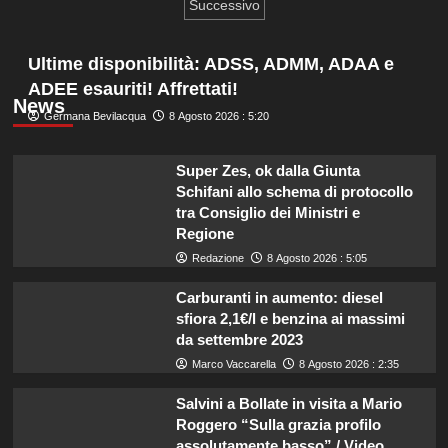
degli
Successivo
D7
articoli
richiede
un
Ultime disponibilità: ADSS, ADMM, ADAA e
reddito
ADEE esauriti! Affrettati!
sorprendentemente
News
basso.
Germana Bevilacqua
8 Agosto 2026 : 5:20
Super Zes, ok dalla Giunta
Schifani allo schema di protocollo
tra Consiglio dei Ministri e
Regione
Redazione
8 Agosto 2026 : 5:05
Carburanti in aumento: diesel
sfiora 2,1€/l e benzina ai massimi
da settembre 2023
Marco Vaccarella
8 Agosto 2026 : 2:35
Salvini a Bollate in visita a Mario
Roggero “Sulla grazia profilo
assolutamente basso” / Video