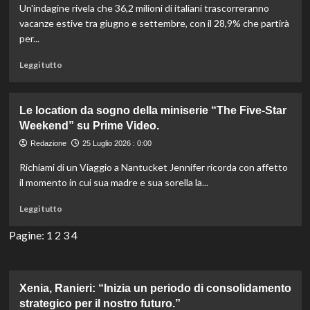
Un'indagine rivela che 36,2 milioni di italiani trascorreranno
nel
2025
vacanze estive tra giugno e settembre, con il 28,9% che partirà
per
per...
crescita
di
Leggi
Leggi tutto
turisti
di
e
più
presenze
su
Le location da sogno della miniserie “The Five-Star
record.
Estate
Weekend” su Prime Video.
2023:
36,2
Redazione
25 Luglio 2026 : 0:00
milioni
Richiami di un Viaggio a Nantucket Jennifer ricorda con affetto
di
italiani
il momento in cui sua madre e sua sorella la...
scelgono
Leggi
il
Leggi tutto
di
mare
più
Pagine:
1
2
per
3
4
su
le
Le
vacanze.
location
da
Xenia, Ranieri: “Inizia un periodo di consolidamento
sogno
strategico per il nostro futuro.”