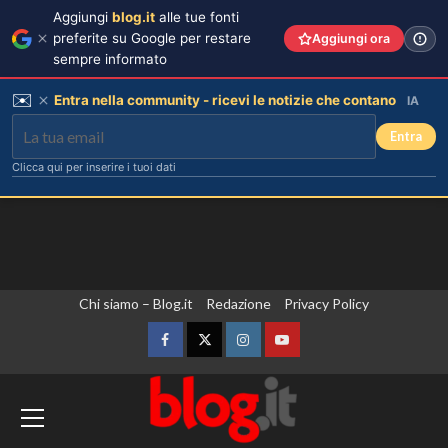
Aggiungi
blog.it
alle tue fonti
preferite su Google per restare
Aggiungi ora
sempre informato
✉️
Entra nella community - ricevi le notizie che contano
IA
Entra
Clicca qui per inserire i tuoi dati
Vai
Chi siamo – Blog.it
Redazione
Privacy Policy
al
contenuto
Facebook
Twitter
Instagram
YouTube