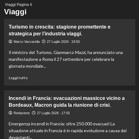
Menu
Viaggi
Pagina 4
principale
Viaggi
Turismo in crescita: stagione promettente e
strategica per l’industria viaggi.
Marco Vaccarella
27 Luglio 2026 : 19:50
Il ministro del Turismo, Gianmarco Mazzi, ha annunciato una
manifestazione a Roma il 27 settembre per celebrare la
giornata mondiale...
Leggi
Leggi tutto
di
più
su
Incendi in Francia: evacuazioni massicce vicino a
Turismo
Bordeaux, Macron guida la riunione di crisi.
in
crescita:
Redazione
27 Luglio 2026 : 17:55
stagione
Emergenza incendi in Francia: oltre 250.000 evacuati La
promettente
e
situazione attuale in Francia è in rapida evoluzione a causa dei
strategica
devastanti...