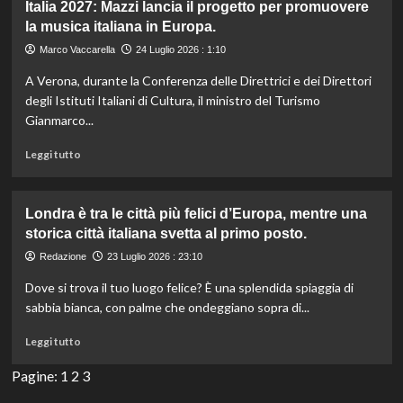
ristoranti
Italia 2027: Mazzi lancia il progetto per promuovere
migliori
la musica italiana in Europa.
di
Marco Vaccarella
24 Luglio 2026 : 1:10
San
Sebastián
A Verona, durante la Conferenza delle Direttrici e dei Direttori
selezionati
degli Istituti Italiani di Cultura, il ministro del Turismo
da
Gianmarco...
un
esperto
Leggi
Leggi tutto
del
di
Paese
più
Basco.
su
Londra è tra le città più felici d’Europa, mentre una
Italia
storica città italiana svetta al primo posto.
2027:
Mazzi
Redazione
23 Luglio 2026 : 23:10
lancia
Dove si trova il tuo luogo felice? È una splendida spiaggia di
il
progetto
sabbia bianca, con palme che ondeggiano sopra di...
per
Leggi
promuovere
Leggi tutto
di
la
più
Pagine:
1
2
musica
3
su
italiana