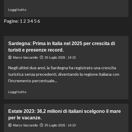
per
l’industria
Leggi
Leggi tutto
viaggi.
di
più
Pagine:
1
2
3
4
5
6
su
Incendi
in
Francia:
Sardegna: Prima in Italia nel 2025 per crescita di
evacuazioni
turisti e presenze record.
massicce
Marco Vaccarella
26 Luglio 2026 : 14:15
vicino
a
Negli ultimi due anni, la Sardegna ha registrato una crescita
Bordeaux,
turistica senza precedenti, diventando la regione italiana con
Macron
l'incremento percentuale...
guida
la
Leggi
Leggi tutto
riunione
di
di
più
crisi.
su
Estate 2023: 36,2 milioni di italiani scelgono il mare
Sardegna:
per le vacanze.
Prima
in
Marco Vaccarella
25 Luglio 2026 : 14:10
Italia