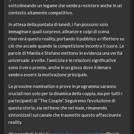
sottolineando un legame che sembra resistere anche in un
contesto altamente competitivo.
In attesa della puntata di lunedì, i fan possono solo
immaginare quali sorprese, alleanze e colpi di scena
riserverà questo reality, portando il pubblico a riflettere su
ciò che accade quando la competizione incontra il cuore. Le
parole di Manila e Stefano mettono in evidenza una verità
universale: a volte, l’amicizia e le relazioni significative
sono il vero premio, anche in un gioco dove il denaro
sembra essere la motivazione principale.
Le prossime nomination e prove in programma saranno
cruciali non solo per la dinamica della coppia, ma per tutti i
partecipanti di “The Couple”. Seguiremo l’evoluzione di
questa storia, sia nel bene che nel male, rimanendo
sintonizzati sul canale che trasmette questo affascinante
reality.
Non perderti tutte le
notizie di tv-e-spettacolo
su Blog.it