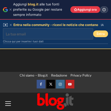
Aggiungi
blog.it
alle tue fonti
preferite su Google per restare
Aggiungi ora
sempre informato
✉️
Entra nella community - ricevi le notizie che contano
IA
Entra
Clicca qui per inserire i tuoi dati
Vai
Chi siamo – Blog.it
Redazione
Privacy Policy
al
contenuto
Facebook
Twitter
Instagram
YouTube