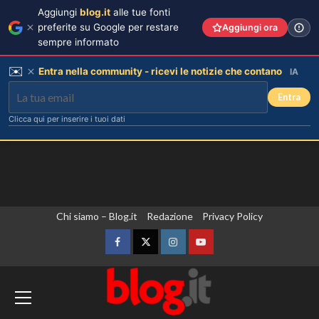
Aggiungi
blog.it
alle tue fonti
preferite su Google per restare
Aggiungi ora
sempre informato
✉️
Entra nella community - ricevi le notizie che contano
IA
Entra
Clicca qui per inserire i tuoi dati
Vai
Chi siamo – Blog.it
Redazione
Privacy Policy
al
contenuto
Facebook
Twitter
Instagram
YouTube