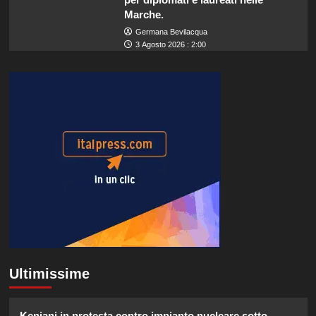
Marche.
Germana Bevilacqua
3 Agosto 2026 : 2:00
Ultimissime
Keniani in protesta contro impianto nucleare sotto