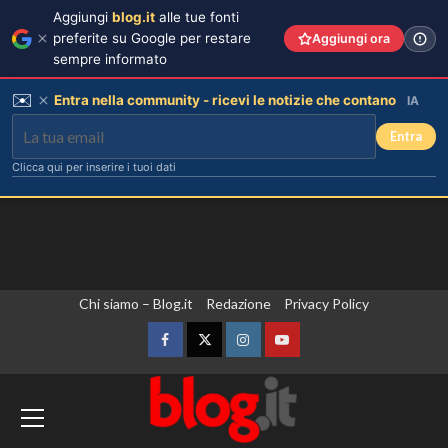
Aggiungi
blog.it
alle tue fonti
preferite su Google per restare
Aggiungi ora
sempre informato
✉️
Entra nella community - ricevi le notizie che contano
IA
Entra
Clicca qui per inserire i tuoi dati
Vai
Chi siamo – Blog.it
Redazione
Privacy Policy
al
contenuto
Facebook
Twitter
Instagram
YouTube