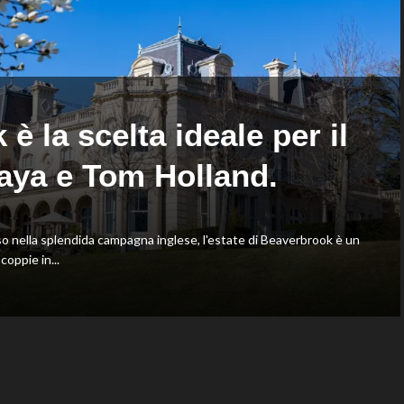
Shang
Oriali
battuto
torna
in
team
tre
manager,
set
Bonucci
tra
i
 la scelta ideale per il
collaboratori
aya e Tom Holland.
nella splendida campagna inglese, l'estate di Beaverbrook è un
oppie in...