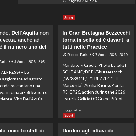
7 Agosto 2026 : 2:45
Sport
do, Dell’Aquila non
In Gran Bretagna Bezzecchi
a vetta: anche ad
torna in sella ed è davanti a
è il numero uno del
tutti nelle Practice
Roberto Parisi
7 Agosto 2026 : 20:10
arisi
8 Agosto 2026 : 2:05
Mandatory Credit: Photo by GIGI
SOLDANO/DPPI/Shutterstock
ALPRESS) – Le
(16783811bj) 72 BEZZECCHI
he aggiornate ad agosto
Marco (ita), Aprilia Racing, Aprilia
wondo raccontano una
RS-GP26, action during the 2026
ve: in cima ai -58 kg non è
Estrella Galicia 0,0 Grand Prix of...
iente. Vito Dell’Aquila...
Leggi
Leggi
Leggi tutto
o
di
di
Sport
più
più
su
su
e, ecco lo staff di
Darderi agli ottavi del
In
Taekwondo,