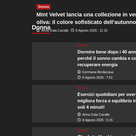
la
Donna
scelta
Mint Velvet lancia una collezione in ve
ideale
per
oliva: il colore sofisticato dell’autunno
il
Donna
Anna Gaia Cavallo
8 Agosto 2026 : 11:15
matrimonio
di
Zendaya
Donna
e
Dormire bene dopo i 40 ann
Tom
perché il sonno cambia e 
Holland.
recuperare energia
Germana Bevilacqua
8 Agosto 2026 : 7:51
Donna
Esercizi quotidiani per over
migliora forza e equilibrio i
soli 4 minuti!
Anna Gaia Cavallo
8 Agosto 2026 : 5:15
Donna