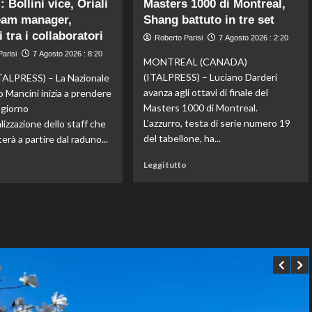
 Bollini vice, Oriali
Masters 1000 di Montreal,
Gran
Dell’Aquila
Bretagna
eam manager,
non
Shang battuto in tre set
Bezzecchi
lascia
 tra i collaboratori
Roberto Parisi
7 Agosto 2026 : 2:20
torna
la
arisi
7 Agosto 2026 : 8:20
in
vetta:
MONTREAL (CANADA)
sella
anche
(ITALPRESS) – Luciano Darderi
ALPRESS) – La Nazionale
ed
ad
avanza agli ottavi di finale del
o Mancini inizia a prendere
è
agosto
Masters 1000 di Montreal.
l giorno
davanti
è
L’azzurro, testa di serie numero 19
ializzazione dello staff che
a
il
tutti
numero
del tabellone, ha...
erà a partire dal raduno...
nelle
uno
Leggi
Leggi
Practice
del
Leggi tutto
o
di
di
mondo
più
più
su
su
Darderi
Nazionale,
agli
ecco
ottavi
lo
del
staff
Masters
di
1000
Mancini:
di
Bollini
Montreal,
vice,