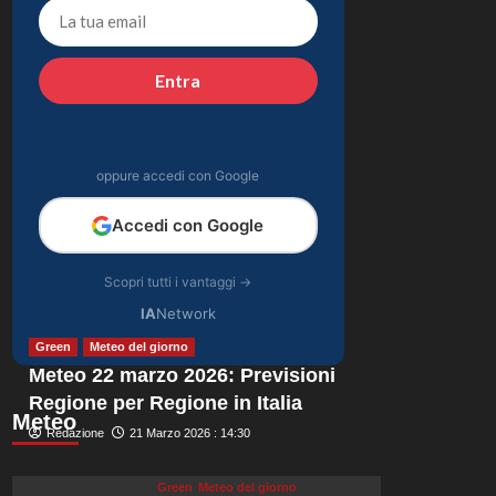
finita la relazione con
4
Alessio Pilli Stella?
Gossip
Entra
Elisabetta Gregoraci
incontra la sorella in
Costa Smeralda:
5
momenti da ricordare
oppure accedi con Google
insieme.
Accedi con Google
Scopri tutti i vantaggi →
IA
Network
Green
Meteo del giorno
Meteo 22 marzo 2026: Previsioni
Regione per Regione in Italia
Meteo
Redazione
21 Marzo 2026 : 14:30
Green
Meteo del giorno