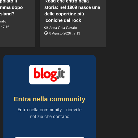
piato il
Road che entrò nella
incontra la sorella in
fiamma dopo
storia: nel 1969 nasce una
Costa Smeralda:
5
momenti da ricordare
Island?
delle copertine più
insieme.
iconiche del rock
allo
Gossip
: 7:16
Anna Gaia Cavallo
Pantaloni bianchi di
8 Agosto 2026 : 7:13
Pippa Middleton:
un’alternativa leggera
1
e accattivante al
denim.
Gossip
Carolina Marconi
svela il terribile
momento in Pronto
2
Soccorso: “Temevo il
ritorno del tumore.”
Gossip
Carolina Marconi in
Entra nella community
vacanza: “Pressione
alta, nausea e mal di
Entra nella community - ricevi le
3
testa, ho temuto il
notizie che contano
peggio.”
Gossip
Debora Bragetti in
vacanza da sola: