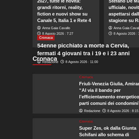
2027, tutte le novità:
Stefano De Ma
grandi ritorni, reality,
ufficiale, novi
fiction e nuovi show su
aspettarsi dal
Canale 5, Italia 1 e Rete 4
stagione su R
Anna Gaia Cavallo
Anna Gaia Caval
8 Agosto 2026 : 7:27
8 Agosto 2026 : 
Cronaca
54enne picchiato a morte a Cervia,
fermati 4 giovani tra i 19 e i 23 anni
Cronaca
Redazione
8 Agosto 2026 : 11:00
Cronaca
Friuli-Venezia Giulia, Amira
“Al via il bando per
l’efficientamento energetico
parti comuni dei condomini
Redazione
8 Agosto 2026 : 8:15
Cronaca
Super Zes, ok dalla Giunta
Schifani allo schema di