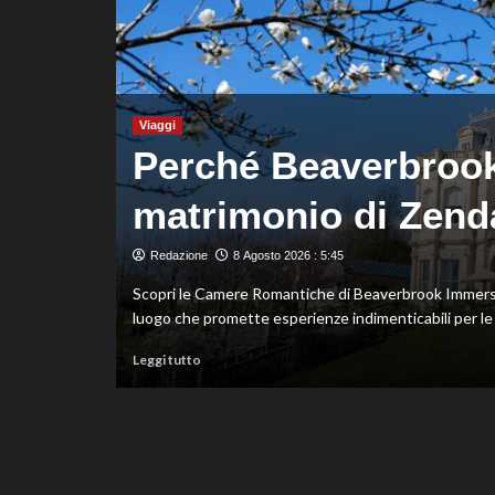
fondo,
oro
a
Gose.
Paltrinieri
quarto
Viaggi
nella
Perché Beaverbrook è
gara
maschile
Italia
matrimonio di Zend
ei
Redazione
8 Agosto 2026 : 5:45
Scopri le Camere Romantiche di Beaverbrook Immerso 
luogo che promette esperienze indimenticabili per le c
Leggi
Leggi tutto
di
ispetto del
più
su
Perché
Beaverbrook
è