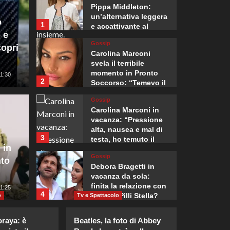
Pippa Middleton:
un’alternativa leggera
o
1
e accattivante al
 e
denim.
Gossip
opri
Carolina Marconi
svela il terribile
momento in Pronto
11:30
2
Soccorso: “Temevo il
ritorno del tumore.”
Gossip
Mondo
Carolina Marconi in
ia controlli alle
L’Amba
vacanza: “Pressione
alta, nausea e mal di
3
testa, ho temuto il
i viaggiatori
apre l
 in
peggio.”
Gossip
nto
ll’Italia
ottant
Debora Bragetti in
vacanza da sola:
finita la relazione con
0
11:25
Giuseppe Recca
4
Alessio Pilli Stella?
o
Tv e Spettacolo
Gossip
oraya: è
Beatles, la foto di Abbey
Elisabetta Gregoraci