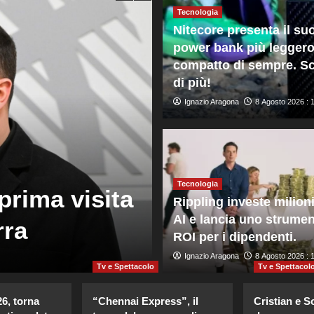
Tecnologia
Nitecore presenta il su
power bank più leggero
compatto di sempre. Sc
di più!
Ignazio Aragona
8 Agosto 2026 : 
Mondo
Madrid annunc
Tecnologia
prima visita
frontiere per 
Rippling investe milioni
AI e lancia uno strume
rra
provenienti da
ROI per i dipendenti.
Giuseppe Recca
Ignazio Aragona
8 Agosto 2026 : 1:5
8 Agosto 2026 : 
Tv e Spettacolo
Tv e Spettacol
26, torna
“Chennai Express”, il
Cristian e S