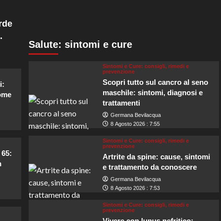
rde
.
Salute: sintomi e cure
Sintomi e Cure: consigli, rimedi e
prevenzione
Scopri tutto sul cancro al seno
i:
maschile: sintomi, diagnosi e
come
trattamenti
Germana Bevilacqua
8 Agosto 2026 : 7:55
Sintomi e Cure: consigli, rimedi e
prevenzione
 65:
Artrite da spine: cause, sintomi
n
e trattamento da conoscere
Germana Bevilacqua
8 Agosto 2026 : 7:53
Sintomi e Cure: consigli, rimedi e
prevenzione
Vivere con lupus nefritico: