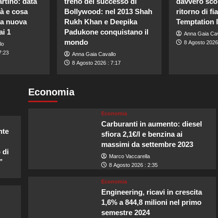
rtino: data
treno del successo di
davvero scop
tà e cosa
Bollywood: nel 2013 Shah
ritorno di 
la nuova
Rukh Khan e Deepika
Temptation 
ai 1
Padukone conquistano il
Anna Gaia Cav
mondo
8 Agosto 2026 
lo
7:23
Anna Gaia Cavallo
8 Agosto 2026 : 7:17
Economia
Economia
Carburanti in aumento: diesel
nte
sfiora 2,1€/l e benzina ai
massimi da settembre 2023
 di
Marco Vaccarella
”
8 Agosto 2026 : 2:35
Economia
Engineering, ricavi in crescita
1,6% a 844,8 milioni nel primo
semestre 2024