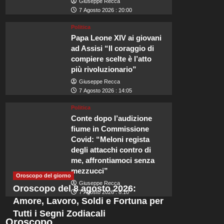
Giuseppe Recca
7 Agosto 2026 : 20:00
Politica
Papa Leone XIV ai giovani
ad Assisi “Il coraggio di
Viaggi
compiere scelte è l’atto
Lo spettacolare sciame di
più rivoluzionario”
Giuseppe Recca
illuminerà i cieli britannic
7 Agosto 2026 : 14:05
Politica
Redazione
7 Agosto 2026 : 23:50
Conte dopo l’audizione
fiume in Commissione
Il 2026 rappresenta un anno straordinario per gli eventi astronomici. Si 
Covid: “Meloni regista
ha inviato un audace...
degli attacchi contro di
me, affrontiamoci senza
Leggi
Leggi tutto
mezzucci”
di
Oroscopo del giorno
più
Giuseppe Recca
Oroscopo del 8 agosto 2026:
su
7 Agosto 2026 : 8:10
Lo
Amore, Lavoro, Soldi e Fortuna per
spettacolare
Tutti i Segni Zodiacali
sciame
Oroscopo