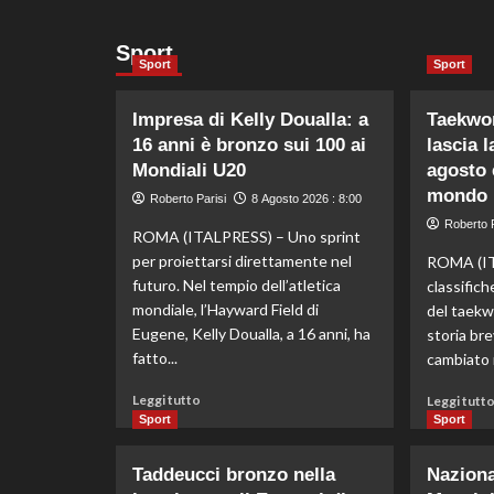
Sport
Sport
Sport
Impresa di Kelly Doualla: a
Taekwon
16 anni è bronzo sui 100 ai
lascia l
Mondiali U20
agosto 
mondo
Roberto Parisi
8 Agosto 2026 : 8:00
Roberto P
ROMA (ITALPRESS) – Uno sprint
per proiettarsi direttamente nel
ROMA (IT
futuro. Nel tempio dell’atletica
classific
mondiale, l’Hayward Field di
del taek
Eugene, Kelly Doualla, a 16 anni, ha
storia bre
fatto...
cambiato n
Leggi
Leggi tutto
Leggi tutt
di
Sport
Sport
più
su
Taddeucci bronzo nella
Nazional
Impresa