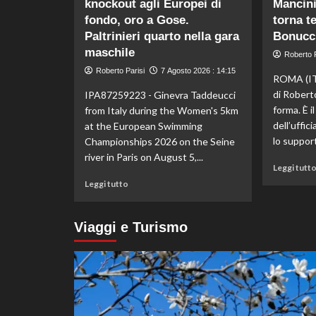
knockout agli Europei di
Mancini:
di
Kelly
fondo, oro a Gose.
torna t
Doualla:
Paltrinieri quarto nella gara
Bonucci
a
maschile
Roberto P
16
Roberto Parisi
anni
7 Agosto 2026 : 14:15
ROMA (IT
è
di Robert
IPA87259223 - Ginevra Taddeucci
bronzo
forma. È i
from Italy during the Women's 5km
sui
dell’uffic
at the European Swimming
100
ai
lo support
Championships 2026 on the Seine
Mondiali
river in Paris on August 5,...
U20
Leggi tutt
Leggi
Leggi tutto
di
più
su
Viaggi e Turismo
Taddeucci
bronzo
nella
knockout
agli
Europei
di