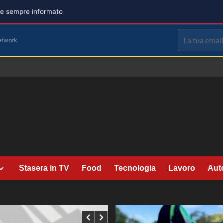
are sempre informato
etwork
Stasera in TV
Food
Tecnologia
Lavoro
Aut