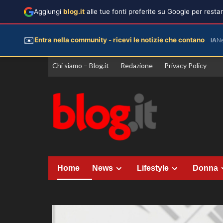
Aggiungi
blog.it
alle tue fonti preferite su Google per rest
✉️
Entra nella community - ricevi le notizie che contano
IA
N
Vai
Chi siamo – Blog.it
Redazione
Privacy Policy
al
contenuto
Home
News
Lifestyle
Donna