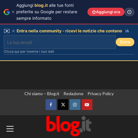
Aggiungi
blog.it
alle tue fonti
preferite su Google per restare
Aggiungi ora
sempre informato
✉️
Entra nella community - ricevi le notizie che contano
IA
Entra
Clicca qui per inserire i tuoi dati
Vai
Chi siamo – Blog.it
Redazione
Privacy Policy
al
contenuto
Facebook
Twitter
Instagram
YouTube