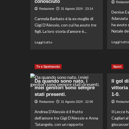
conosciuto
Redazio
dell’Ius
Redazione
31 Agosto 2024 : 23:14
scholae,
Denise Es
è
fidanzata 
Carmela Barbato è la ex moglie di
una
ha avuto d
Gigi D’Alessio, con cui ha avuto tre
decisione
Natale del
figli. La loro storia d'amore è...
di
buon
Leggi
Leggi tutt
Leggi tutto
senso.
di
più
su
Mi
Tv e Spettacolo
Sport
piaceva
di
più
Da quando sono nato, i
Il gol d
quando
miei genitori sono sempre
vittoria
era
stati presenti.
1-0.
un
musicista
Redazione
31 Agosto 2024 : 22:06
Redazio
poco
Andrea D'Alessio è il frutto
Il Lecce h
conosciuto
dell'amore tra Gigi D'Alessio e Anna
Cagliari a
Tatangelo, con un rapporto
giocassero