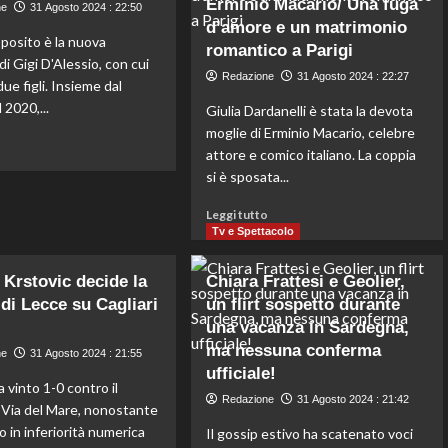
processo
Erminio Macario/ Una fuga
ne
31 Agosto 2024 : 22:50
un
per
d’amore e un matrimonio
gol
posito è la nuova
l’uccisione
di
romantico a Parigi
di
di Gigi D'Alessio, con cui
Lukaku
Redazione
31 Agosto 2024 : 22:27
Janira
ue figli. Insieme dal
all’ultimo
D’Amato
minuto
 2020,...
Giulia Dardanelli è stata la devota
da
moglie di Erminio Macario, celebre
parte
Leggi
o
attore e comico italiano. La coppia
dell’ex
di
Alessio
si è sposata...
più
Alamia
su
a
Leggi
Leggi tutto
La
Pietra
di
Tv e Spettacolo
mia
Ligure:
più
vita
femminicidio
su
con
i Krstovic decide la
Chiara Frattesi e Geolier,
a
Giulia
lei
 di Lecce su Cagliari
un flirt sospetto durante
colpi
Dardanelli,
mi
di
una vacanza in Sardegna,
la
rende
49
compagna
ma nessuna conferma
estremamente
ne
31 Agosto 2024 : 21:55
coltellate.
di
felice
ufficiale!
vita
a vinto 1-0 contro il
Redazione
31 Agosto 2024 : 21:42
di
l Via del Mare, nonostante
Erminio
 in inferiorità numerica
Il gossip estivo ha scatenato voci
Macario/