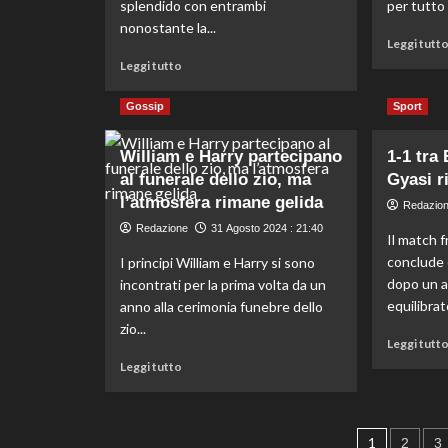
splendido con entrambi
per tutto il
nonostante la...
Leggi tutt
Leggi
Leggi tutto
di
più
Gossip
Sport
su
Da
William e Harry partecipano
1-1 tra
quando
sono
al funerale dello zio, ma
Gyasi r
nato,
l’atmosfera rimane gelida
Redazio
i
Redazione
31 Agosto 2024 : 21:40
miei
Il match f
genitori
conclude 
I principi William e Harry si sono
sono
dopo un a
incontrati per la prima volta da un
sempre
equilibrat
anno alla cerimonia funebre dello
stati
zio...
presenti.
Leggi tutt
Leggi
Leggi tutto
di
più
su
Pagin
William
1
2
3