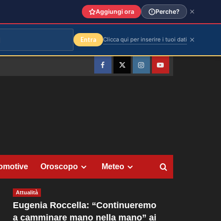
Aggiungi ora
Perche?
Entra
Clicca qui per inserire i tuoi dati
Facebook
Twitter
Instagram
YouTube
omotive
Oroscopo
Meteo
Attualità
Eugenia Roccella: “Continueremo
a camminare mano nella mano” ai