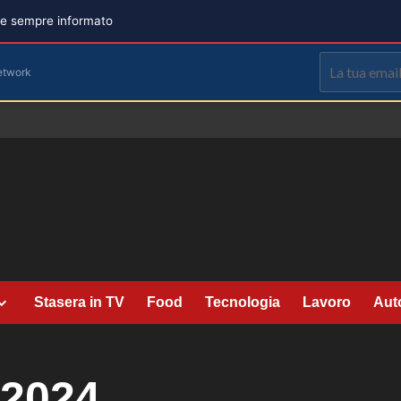
are sempre informato
etwork
Stasera in TV
Food
Tecnologia
Lavoro
Aut
 2024