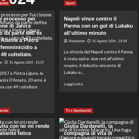
acolo
Sport
 e processo per
Napoli vince contro il
one di Janira
Parma con un gol di Lukaku
 da parte dell’ex
all’ultimo minuto
 Alamia a Pietra
Redazione
31 Agosto 2024 : 23:34
 femminicidio a
La vittoria del Napoli contro il Parma
 49 coltellate.
è stata epica: due reti all'ultimo
ne
31 Agosto 2024 : 23:37
respiro, il debutto vincente di
Lukaku e...
 2017 a Pietra Ligure, la
anira D'Amato, 20 anni, è
Leggi
Leggi tutto
sa con 49 coltellate
di
più
su
Leggi
o
Napoli
di
acolo
Tv e Spettacolo
vince
più
contro
su
il
vita con lei mi rende
Giulia Dardanelli, la
Delitto
Parma
mente felice
compagna di vita di
e
con