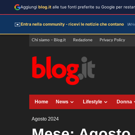
Aggiungi
blog.it
alle tue fonti preferite su Google per rest
✉️
Entra nella community - ricevi le notizie che contano
IA
N
Vai
Chi siamo – Blog.it
Redazione
Privacy Policy
al
contenuto
Home
News
Lifestyle
Donna
Agosto 2024
Mese:
Agosto