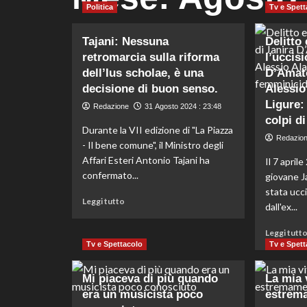
Politica
Tv e Spett
Tajani: Nessuna
Delitto
retromarcia sulla riforma
l’uccisi
dell’Ius scholae, è una
D’Amato
decisione di buon senso.
Alessio
Ligure:
Redazione
31 Agosto 2024 : 23:48
colpi di
Durante la VII edizione di "La Piazza
Redazio
- Il bene comune", il Ministro degli
Affari Esteri Antonio Tajani ha
Il 7 aprile
confermato...
giovane J
stata ucci
Leggi
Leggi tutto
dall'ex...
di
più
Leggi tutt
su
Tv e Spettacolo
Tv e Spett
Tajani:
Nessuna
Mi piaceva di più quando
retromarcia
La mia 
sulla
era un musicista poco
estrema
riforma