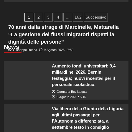
TV
più
completa.
su
Paginazione
BMW
1
…
2
3
4
162
Successivo
registra
degli
70 anni dalla strage di Marcinelle, Mattarella
un
significativo
“La gestione dei flussi migratori rispetti la
articoli
incremento
dignità delle persone”
delle
News
vendite
Giuseppe Recca
9 Agosto 2026 : 7:50
nel
secondo
Aumento fondi universitari: 9,4
trimestre
miliardi nel 2026, Bernini
del
2023.
festeggia; nuovi incentivi per il
personale scolastico.
Germana Bevilacqua
9 Agosto 2026 : 5:16
Via libera della Giunta della Liguria
agli ultimi passaggi per
l’Autonomia differenziata, a
settembre testo in consiglio