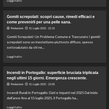
anni,
Leggi tutto
di
genio
più
del
su
teatro
Gomiti screpolati: scopri cause, rimedi efficaci e
Denise
e
come prevenirli per una pelle sana.
e
drammaturgia
Marco:
americana.
Redazione
31 Luglio 2025 : 22:15
la
Gomiti Screpolati: Un Problema Comune e Trascurato I gomiti
verità
sulla
screpolati sono un inestetismo piuttosto diffuso, spesso
rottura
sottovalutato da chi ne...
post-
Temptation
Leggi
Leggi tutto
Island
di
2025
più
su
Incendi in Portogallo: superficie bruciata triplicata
Gomiti
negli ultimi 15 giorni. Emergenza crescente.
screpolati:
scopri
Redazione
31 Luglio 2025 : 22:05
cause,
Incendi Rurali in Portogallo: Dati e Impatti nel 2025 Dal inizio
rimedi
efficaci
dell'anno fino al 15 luglio 2025, il Portogallo ha...
e
Leggi
come
Leggi tutto