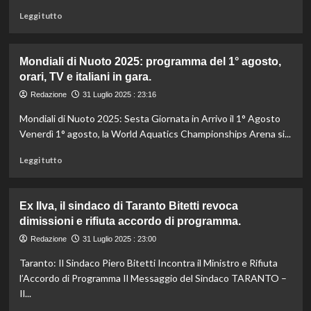
una
Leggi
Leggi tutto
pelle
di
radiosa
più
e
su
Mondiali di Nuoto 2025: programma del 1° agosto,
tonica.
Mistero
orari, TV e italiani in gara.
finalmente
svelato:
Redazione
31 Luglio 2025 : 23:16
la
Mondiali di Nuoto 2025: Sesta Giornata in Arrivo il 1° Agosto
verità
che
Venerdì 1° agosto, la World Aquatics Championships Arena si...
tutti
Leggi
aspettavano
Leggi tutto
di
è
più
stata
su
rivelata!
Ex Ilva, il sindaco di Taranto Bitetti revoca
Mondiali
dimissioni e rifiuta accordo di programma.
di
Nuoto
Redazione
31 Luglio 2025 : 23:00
2025:
Taranto: Il Sindaco Piero Bitetti Incontra il Ministro e Rifiuta
programma
del
l’Accordo di Programma Il Messaggio del Sindaco TARANTO –
1°
Il...
agosto,