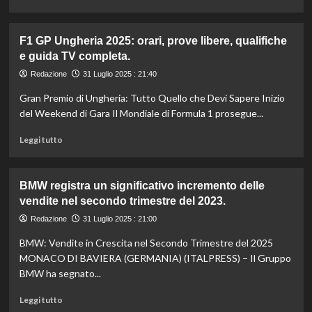
di
prevenirli
più
per
su
una
F1 GP Ungheria 2025: orari, prove libere, qualifiche
Incendi
pelle
e guida TV completa.
in
sana.
Portogallo:
Redazione
31 Luglio 2025 : 21:40
superficie
Gran Premio di Ungheria: Tutto Quello che Devi Sapere Inizio
bruciata
triplicata
del Weekend di Gara Il Mondiale di Formula 1 prosegue...
negli
Leggi
ultimi
Leggi tutto
di
15
più
giorni.
su
Emergenza
BMW registra un significativo incremento delle
F1
crescente.
vendite nel secondo trimestre del 2023.
GP
Ungheria
Redazione
31 Luglio 2025 : 21:00
2025:
BMW: Vendite in Crescita nel Secondo Trimestre del 2025
orari,
prove
MONACO DI BAVIERA (GERMANIA) (ITALPRESS) – Il Gruppo
libere,
BMW ha segnato...
qualifiche
e
Leggi
Leggi tutto
guida
di