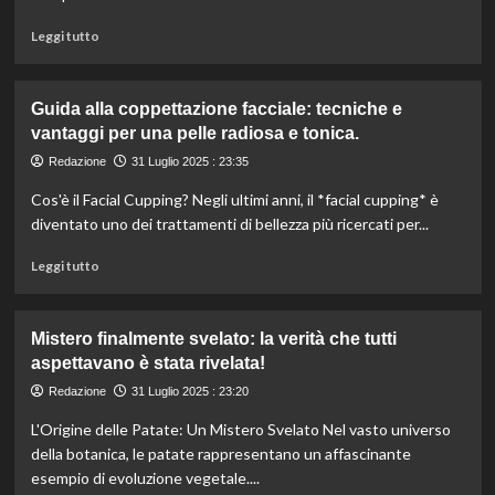
Temptation
Island
Leggi
Leggi tutto
2025,
di
escono
più
insieme?
su
Guida alla coppettazione facciale: tecniche e
Scopri
Sarah
vantaggi per una pelle radiosa e tonica.
il
piange
video!
dopo
Redazione
31 Luglio 2025 : 23:35
Temptation
Cos'è il Facial Cupping? Negli ultimi anni, il *facial cupping* è
Island:
“Amo
diventato uno dei trattamenti di bellezza più ricercati per...
ancora
Leggi
Valerio,
Leggi tutto
di
volevo
più
essere
su
con
Mistero finalmente svelato: la verità che tutti
Guida
lui.”
aspettavano è stata rivelata!
alla
coppettazione
Redazione
31 Luglio 2025 : 23:20
facciale:
L'Origine delle Patate: Un Mistero Svelato Nel vasto universo
tecniche
e
della botanica, le patate rappresentano un affascinante
vantaggi
esempio di evoluzione vegetale....
per