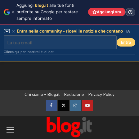
Aggiungi
blog.it
alle tue fonti
preferite su Google per restare
Aggiungi ora
sempre informato
✉️
Entra nella community - ricevi le notizie che contano
IA
Entra
Clicca qui per inserire i tuoi dati
Vai
Chi siamo – Blog.it
Redazione
Privacy Policy
al
contenuto
Facebook
Twitter
Instagram
YouTube