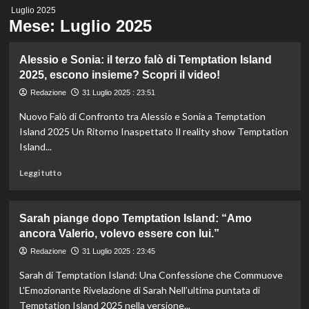
Menu
Luglio 2025
principale
Mese:
Luglio 2025
Alessio e Sonia: il terzo falò di Temptation Island
2025, escono insieme? Scopri il video!
Redazione
31 Luglio 2025 : 23:51
Nuovo Falò di Confronto tra Alessio e Sonia a Temptation
Island 2025 Un Ritorno Inaspettato Il reality show Temptation
Island...
Leggi
Leggi tutto
di
più
su
Sarah piange dopo Temptation Island: “Amo
Alessio
ancora Valerio, volevo essere con lui.”
e
Sonia:
Redazione
31 Luglio 2025 : 23:45
il
Sarah di Temptation Island: Una Confessione che Commuove
terzo
falò
L'Emozionante Rivelazione di Sarah Nell’ultima puntata di
di
Temptation Island 2025 nella versione...