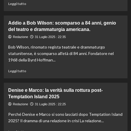
orari,
Leggi
Leggi tutto
TV
di
e
più
italiani
su
Addio a Bob Wilson: scomparso a 84 anni, genio
in
Ex
del teatro e drammaturgia americana.
gara.
Ilva,
il
Redazione
31 Luglio 2025 : 22:35
sindaco
Bob Wilson, rinomato regista teatrale e drammaturgo
di
Taranto
statunitense, è scomparso all'età di 84 anni. Fondatore nel
Bitetti
1968 della Byrd Hoffman...
revoca
dimissioni
Leggi
Leggi tutto
e
di
rifiuta
più
accordo
su
Denise e Marco: la verità sulla rottura post-
di
Addio
Temptation Island 2025
programma.
a
Bob
Redazione
31 Luglio 2025 : 22:25
Wilson:
Perché Denise e Marco si sono lasciati dopo Temptation Island
scomparso
a
2025? Il dramma di una relazione in crisi La relazione...
84
Leggi