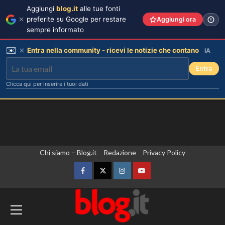
Aggiungi
blog.it
alle tue fonti
preferite su Google per restare
Aggiungi ora
sempre informato
✉️
Entra nella community - ricevi le notizie che contano
IA
Entra
Clicca qui per inserire i tuoi dati
Vai
Chi siamo – Blog.it
Redazione
Privacy Policy
al
contenuto
Facebook
Twitter
Instagram
YouTube