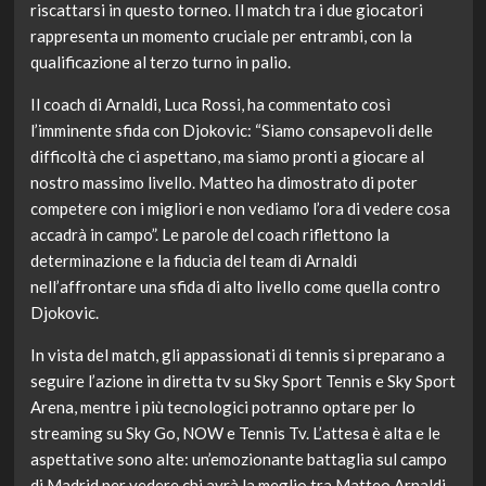
riscattarsi in questo torneo. Il match tra i due giocatori
rappresenta un momento cruciale per entrambi, con la
qualificazione al terzo turno in palio.
Il coach di Arnaldi, Luca Rossi, ha commentato così
l’imminente sfida con Djokovic: “Siamo consapevoli delle
difficoltà che ci aspettano, ma siamo pronti a giocare al
nostro massimo livello. Matteo ha dimostrato di poter
competere con i migliori e non vediamo l’ora di vedere cosa
accadrà in campo”. Le parole del coach riflettono la
determinazione e la fiducia del team di Arnaldi
nell’affrontare una sfida di alto livello come quella contro
Djokovic.
In vista del match, gli appassionati di tennis si preparano a
seguire l’azione in diretta tv su Sky Sport Tennis e Sky Sport
Arena, mentre i più tecnologici potranno optare per lo
streaming su Sky Go, NOW e Tennis Tv. L’attesa è alta e le
aspettative sono alte: un’emozionante battaglia sul campo
di Madrid per vedere chi avrà la meglio tra Matteo Arnaldi