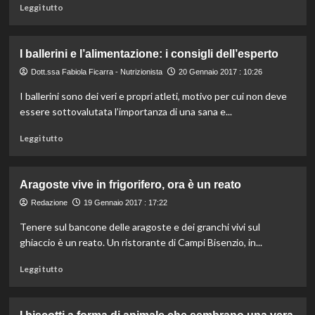
Leggi
regna
Leggi tutto
di
l’avocado,
più
unico
su
ingrediente
I ballerini e l’alimentazione: i consigli dell’esperto
Il
del
gelato
Dott.ssa Fabiola Ficarra - Nutrizionista
menù
20 Gennaio 2017 : 10:26
si
I ballerini sono dei veri e propri atleti, motivo per cui non deve
trasforma
essere sottovalutata l’importanza di una sana e...
in
un
Leggi
Leggi tutto
fiore
di
dal
più
gusto
su
asiatico
Aragoste vive in frigorifero, ora è un reato
I
ballerini
Redazione
19 Gennaio 2017 : 17:22
e
Tenere sul bancone delle aragoste e dei granchi vivi sul
l’alimentazione:
ghiaccio è un reato. Un ristorante di Campi Bisenzio, in...
i
consigli
Leggi
Leggi tutto
dell’esperto
di
più
su