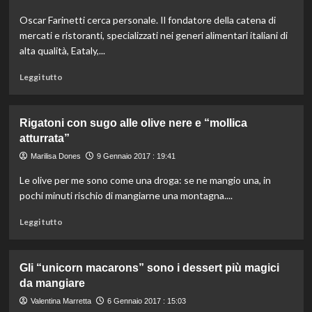
per
Oscar Farinetti cerca personale. Il fondatore della catena di
la
mercati e ristoranti, specializzati nei generi alimentari italiani di
cucina
realizzati
alta qualità, Eataly,...
dall’azienda
Leggi
Ototo
Leggi tutto
di
più
su
Rigatoni con sugo alle olive nere e “mollica
Eataly
atturrata”
assume
giovani,
Marilisa Dones
9 Gennaio 2017 : 19:41
l’annuncio
Le olive per me sono come una droga: se ne mangio una, in
di
Oscar
pochi minuti rischio di mangiarne una montagna....
Farinetti
Leggi
Leggi tutto
di
più
su
Gli “unicorn macarons” sono i dessert più magici
Rigatoni
da mangiare
con
sugo
Valentina Marretta
6 Gennaio 2017 : 15:03