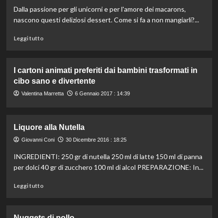
alle
Dalla passione per gli unicorni e per l'amore dei macarons,
olive
nere
nascono questi deliziosi dessert. Come si fa a non mangiarli?...
e
Leggi
“mollica
Leggi tutto
di
atturrata”
più
su
I cartoni animati preferiti dai bambini trasformati in
Gli
cibo sano e divertente
“unicorn
macarons”
Valentina Marretta
6 Gennaio 2017 : 14:39
sono
i
dessert
Liquore alla Nutella
più
magici
Giovanni Coni
30 Dicembre 2016 : 18:25
da
INGREDIENTI: 250 gr di nutella 250 ml di latte 150 ml di panna
mangiare
per dolci 40 gr di zucchero 100 ml di alcol PREPARAZIONE: In...
Leggi
Leggi tutto
di
più
su
Nuggets di pollo