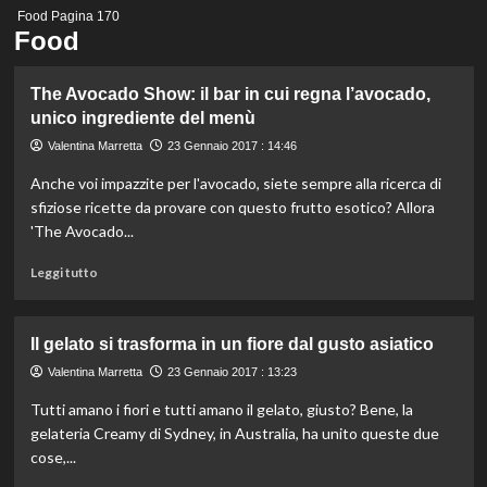
Menu
Food
Pagina 170
principale
Food
The Avocado Show: il bar in cui regna l’avocado,
unico ingrediente del menù
Valentina Marretta
23 Gennaio 2017 : 14:46
Anche voi impazzite per l'avocado, siete sempre alla ricerca di
sfiziose ricette da provare con questo frutto esotico? Allora
'The Avocado...
Leggi
Leggi tutto
di
più
su
Il gelato si trasforma in un fiore dal gusto asiatico
The
Avocado
Valentina Marretta
23 Gennaio 2017 : 13:23
Show:
Tutti amano i fiori e tutti amano il gelato, giusto? Bene, la
il
gelateria Creamy di Sydney, in Australia, ha unito queste due
bar
in
cose,...
cui