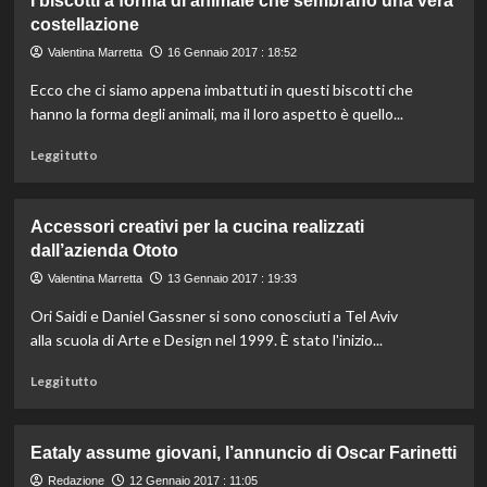
I biscotti a forma di animale che sembrano una vera
Aragoste
costellazione
vive
in
Valentina Marretta
16 Gennaio 2017 : 18:52
frigorifero,
Ecco che ci siamo appena imbattuti in questi biscotti che
ora
è
hanno la forma degli animali, ma il loro aspetto è quello...
un
Leggi
reato
Leggi tutto
di
più
su
Accessori creativi per la cucina realizzati
I
dall’azienda Ototo
biscotti
a
Valentina Marretta
13 Gennaio 2017 : 19:33
forma
Ori Saidi e Daniel Gassner si sono conosciuti a Tel Aviv
di
animale
alla scuola di Arte e Design nel 1999. È stato l'inizio...
che
Leggi
sembrano
Leggi tutto
di
una
più
vera
su
costellazione
Eataly assume giovani, l’annuncio di Oscar Farinetti
Accessori
creativi
Redazione
12 Gennaio 2017 : 11:05