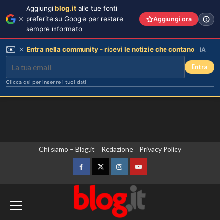
Aggiungi
blog.it
alle tue fonti
preferite su Google per restare
Aggiungi ora
sempre informato
✉️
Entra nella community - ricevi le notizie che contano
IA
Entra
Clicca qui per inserire i tuoi dati
Vai
Chi siamo – Blog.it
Redazione
Privacy Policy
al
contenuto
Facebook
Twitter
Instagram
YouTube