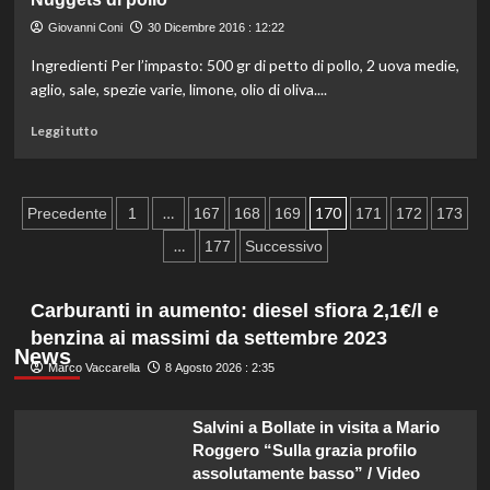
Liquore
alla
Giovanni Coni
30 Dicembre 2016 : 12:22
Nutella
Ingredienti Per l’impasto: 500 gr di petto di pollo, 2 uova medie,
aglio, sale, spezie varie, limone, olio di oliva....
Leggi
Leggi tutto
di
più
su
Paginazione
Nuggets
…
170
Precedente
1
167
168
169
171
172
173
di
degli
…
177
Successivo
pollo
articoli
Carburanti in aumento: diesel sfiora 2,1€/l e
benzina ai massimi da settembre 2023
News
Marco Vaccarella
8 Agosto 2026 : 2:35
Salvini a Bollate in visita a Mario
Roggero “Sulla grazia profilo
assolutamente basso” / Video