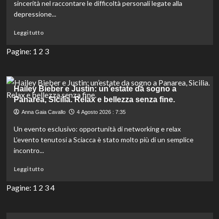
sincerità nel raccontare le difficoltà personali legate alla
dei
depressione...
fan.
Notizia
Leggi
Leggi tutto
choc!
di
più
Pagine:
1
2
3
su
Belen
racconta
il
Hailey Bieber e Justin: un’estate da sogno a
suo
Panarea, Sicilia. Relax e bellezza senza fine.
periodo
Anna Gaia Cavallo
4 Agosto 2026 : 7:35
buio:
anni
Un evento esclusivo: opportunità di networking e relax
difficili,
L’evento tenutosi a Sciacca è stato molto più di un semplice
depressione
incontro...
e
attacchi
Leggi
Leggi tutto
importanti
di
più
Pagine:
1
2
3
4
su
Hailey
Bieber