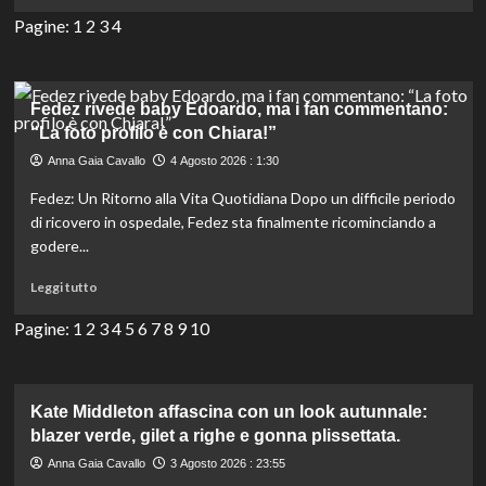
di
Cristian
più
Pagine:
1
2
3
4
e
su
i
Remigi
suoi
accusa
intenti.
Bortone:
Fedez rivede baby Edoardo, ma i fan commentano:
“Mi
“La foto profilo è con Chiara!”
ha
Anna Gaia Cavallo
4 Agosto 2026 : 1:30
eliminato
per
Fedez: Un Ritorno alla Vita Quotidiana Dopo un difficile periodo
gelosia,
di ricovero in ospedale, Fedez sta finalmente ricominciando a
è
godere...
stata
lei
Leggi
Leggi tutto
a
di
farmi
più
Pagine:
1
2
3
4
5
6
7
8
9
10
fuori”
su
Fedez
rivede
baby
Kate Middleton affascina con un look autunnale:
Edoardo,
blazer verde, gilet a righe e gonna plissettata.
ma
Anna Gaia Cavallo
3 Agosto 2026 : 23:55
i