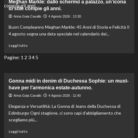
tradito
Meghan Markle: dallo schermo a palazzo, un’icona
Soraya?
di stile compie gli anni.
Pugnaloni
Anna Gaia Cavallo
4 Agosto 2026 : 13:30
svela
prove
Buon Compleanno Meghan Markle: 45 Anni di Storia e Felicità Il
esclusive
4 agosto segna una data speciale nel calendario dei...
shock
Leggi
Leggi tutto
di
più
Pagine:
1
2
3
4
5
su
Meghan
Markle:
dallo
Gonna midi in denim di Duchessa Sophie: un must-
schermo
have per l’armonica estate-autunno.
a
Anna Gaia Cavallo
4 Agosto 2026 : 11:40
palazzo,
un’icona
Eleganza e Versatilità: La Gonna di Jeans della Duchessa di
di
Edimburgo Ogni stagione, ci sono capi d'abbigliamento che
stile
scegliamo più...
compie
gli
Leggi
Leggi tutto
anni.
di