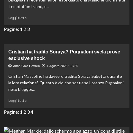
Carlo
Temptation Island, e...
dopo
l’inizio
Leggi
Leggi tutto
della
di
scuola.
più
Pagine:
1
2
3
su
Pamela
Camassa,
ex
Cristian ha tradito Soraya? Pugnaloni svela prove
di
esclusive shock
Filippo
Anna Gaia Cavallo
4 Agosto 2026 : 13:55
Bisciglia,
svela
Cristian Mascolino ha davvero tradito Soraya Sabetta durante
il
la loro relazione? Questo è ciò che sostiene Lorenzo Pugnaloni,
tatuaggio
noto blogger...
per
il
Leggi
Leggi tutto
suo
di
nuovo
più
Pagine:
1
2
3
4
amore.
su
Cristian
ha