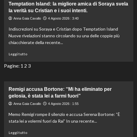
e
Temptation Island: la migliore amica di Soraya svela
Justin:
la verità su Cristian e i suoi intenti.
un’estate
Anna Gaia Cavallo
4 Agosto 2026 : 3:40
da
sogno
Indiscrezioni su Soraya e Cristian dopo Temptation Island
a
Nuove rivelazioni stanno circolando su una delle coppie più
Panarea,
chiacchierate della recente...
Sicilia.
Relax
Leggi
Leggi tutto
e
di
bellezza
più
Pagine:
1
2
3
senza
su
fine.
Temptation
Island:
la
Remigi accusa Bortone: “Mi ha eliminato per
migliore
gelosia, è stata lei a farmi fuori”
amica
Anna Gaia Cavallo
4 Agosto 2026 : 1:55
di
Soraya
Memo Remigi rompe il silenzio e accusa Serena Bortone: “È
svela
stata lei a volermi fuori da Rai” In una recente...
la
verità
Leggi
Leggi tutto
su