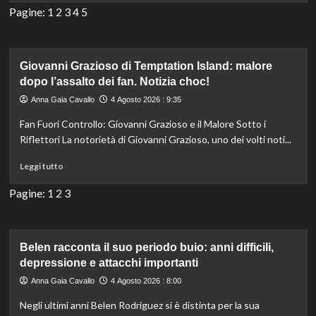
più
Pagine:
1
2
3
4
5
su
Gonna
midi
in
Giovanni Grazioso di Temptation Island: malore
denim
dopo l’assalto dei fan. Notizia choc!
di
Anna Gaia Cavallo
4 Agosto 2026 : 9:35
Duchessa
Sophie:
Fan Fuori Controllo: Giovanni Grazioso e il Malore Sotto i
un
Riflettori La notorietà di Giovanni Grazioso, uno dei volti noti...
must-
have
Leggi
Leggi tutto
per
di
l’armonica
più
Pagine:
1
2
3
estate-
su
autunno.
Giovanni
Grazioso
di
Belen racconta il suo periodo buio: anni difficili,
Temptation
depressione e attacchi importanti
Island:
Anna Gaia Cavallo
4 Agosto 2026 : 8:00
malore
dopo
Negli ultimi anni Belen Rodriguez si è distinta per la sua
l’assalto