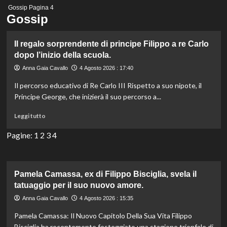
Menu
Gossip
Pagina 4
principale
Gossip
Il regalo sorprendente di principe Filippo a re Carlo
dopo l’inizio della scuola.
Anna Gaia Cavallo
4 Agosto 2026 : 17:40
Il percorso educativo di Re Carlo III Rispetto a suo nipote, il
Principe George, che inizierà il suo percorso a...
Leggi
Leggi tutto
di
più
Pagine:
1
2
3
4
su
Il
regalo
sorprendente
Pamela Camassa, ex di Filippo Bisciglia, svela il
di
tatuaggio per il suo nuovo amore.
principe
Anna Gaia Cavallo
4 Agosto 2026 : 15:35
Filippo
a
Pamela Camassa: Il Nuovo Capitolo Della Sua Vita Filippo
re
Bisciglia ha recentemente festeggiato una stagione trionfale di