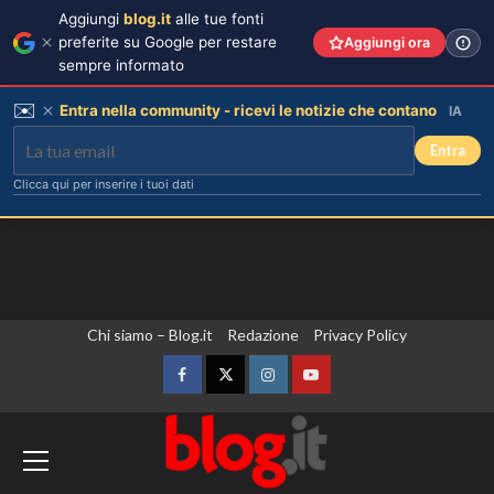
Aggiungi
blog.it
alle tue fonti
preferite su Google per restare
Aggiungi ora
sempre informato
✉️
Entra nella community - ricevi le notizie che contano
IA
Entra
Clicca qui per inserire i tuoi dati
Vai
Chi siamo – Blog.it
Redazione
Privacy Policy
al
contenuto
Facebook
Twitter
Instagram
YouTube