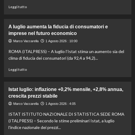
forte
Leggi
Leggi tutto
crescita
di
di
più
redditività
su
A luglio aumenta la fiducia di consumatori e
e
Intesa
imprese nel futuro economico
valore
Sanpaolo
e
Marco Vaccarella
1 Agosto 2026 : 10:00
Messina:
ROMA (ITALPRESS) – A luglio l’Istat stima un aumento sia del
impegno
totale
clima di fiducia dei consumatori (da 92,4 a 94,2)...
per
Leggi
completare
Leggi tutto
di
l’operazione
più
Mps
su
entro
Istat luglio: inflazione +0,2% mensile, +2,8% annua,
A
i
crescita prezzi stabile
luglio
tempi
aumenta
stabiliti
Marco Vaccarella
1 Agosto 2026 : 4:05
la
ISTAT ISTITUTO NAZIONALE DI STATISTICA SEDE ROMA
fiducia
di
(ITALPRESS) – Secondo le stime preliminari Istat, a luglio
consumatori
l’indice nazionale dei prezzi...
e