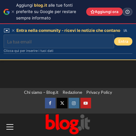
Aggiungi
blog.it
alle tue fonti
preferite su Google per restare
Aggiungi ora
sempre informato
✉️
Entra nella community - ricevi le notizie che contano
IA
Entra
Clicca qui per inserire i tuoi dati
Vai
Chi siamo – Blog.it
Redazione
Privacy Policy
al
contenuto
Facebook
Twitter
Instagram
YouTube