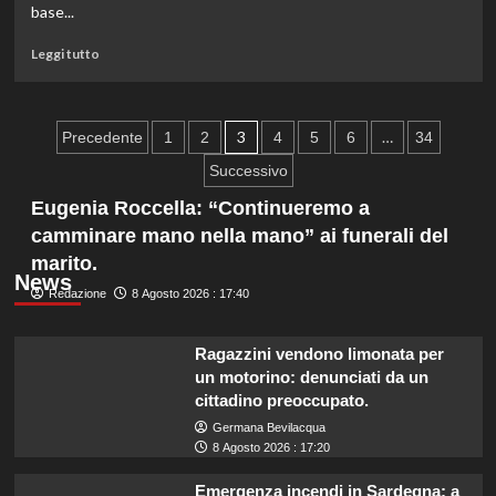
utile
base...
netto
6,3
Leggi
Leggi tutto
milioni
di
nel
più
primo
su
Paginazione
semestre
Istat:
3
…
Precedente
1
2
4
5
6
34
2024
a
degli
Successivo
giugno
prezzi
articoli
Eugenia Roccella: “Continueremo a
produzione
camminare mano nella mano” ai funerali del
industriale
marito.
aumentano
News
del
Redazione
8 Agosto 2026 : 17:40
5,8%
anno
su
Ragazzini vendono limonata per
anno
un motorino: denunciati da un
cittadino preoccupato.
Germana Bevilacqua
8 Agosto 2026 : 17:20
Emergenza incendi in Sardegna: a