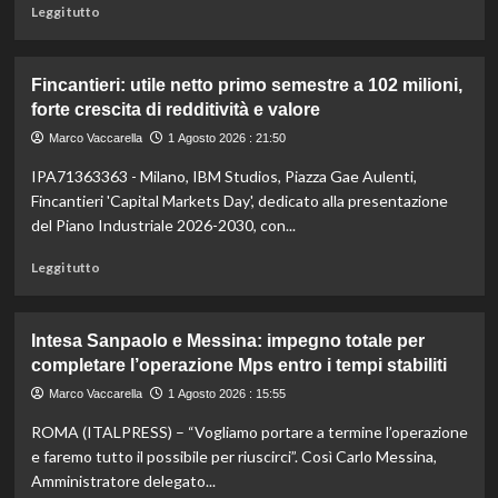
la
Leggi
Leggi tutto
cassa
di
integrazione
più
su
Fincantieri: utile netto primo semestre a 102 milioni,
Intesa
forte crescita di redditività e valore
Sanpaolo,
utile
Marco Vaccarella
1 Agosto 2026 : 21:50
netto
IPA71363363 - Milano, IBM Studios, Piazza Gae Aulenti,
primo
semestre
Fincantieri 'Capital Markets Day', dedicato alla presentazione
+6,5%
del Piano Industriale 2026-2030, con...
a
5,554
Leggi
Leggi tutto
milioni,
di
confermato
più
piano
su
Intesa Sanpaolo e Messina: impegno totale per
Fincantieri:
completare l’operazione Mps entro i tempi stabiliti
utile
netto
Marco Vaccarella
1 Agosto 2026 : 15:55
primo
ROMA (ITALPRESS) – “Vogliamo portare a termine l’operazione
semestre
a
e faremo tutto il possibile per riuscirci”. Così Carlo Messina,
102
Amministratore delegato...
milioni,