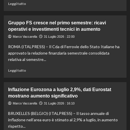
imprese
Leggi
Leggi tutto
nel
di
futuro
più
economico
su
Gruppo FS cresce nel primo semestre: ricavi
Istat
operativi e investimenti tecnici in aumento
luglio:
inflazione
Marco Vaccarella
31 Luglio 2026 : 22:00
+0,2%
ROMA (ITALPRESS) – Il Cda di Ferrovie dello Stato Italiane ha
mensile,
+2,8%
approvato la relazione finanziaria semestrale consolidata
annua,
relativa al semestre...
crescita
prezzi
Leggi
Leggi tutto
stabile
di
più
su
Inflazione Eurozona a luglio 2,9%, dati Eurostat
Gruppo
mostrano aumento significativo
FS
cresce
Marco Vaccarella
31 Luglio 2026 : 16:10
nel
BRUXELLES (BELGIO) (ITALPRESS) – Il tasso annuale di
primo
semestre:
inflazione nell’area euro è stimato al 2,9% a luglio, in aumento
ricavi
rispetto...