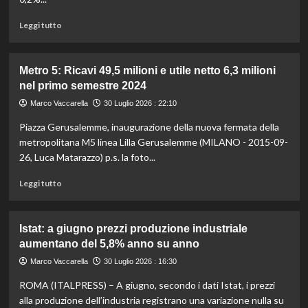
semestre,
modello
Leggi
Leggi tutto
solido
di
confermato
più
su
Metro 5: Ricavi 49,5 milioni e utile netto 6,3 milioni
Pil
nel primo semestre 2024
cresce
dell’1%
Marco Vaccarella
30 Luglio 2026 : 22:10
nel
Piazza Gerusalemme, inaugurazione della nuova fermata della
secondo
trimestre,
metropolitana M5 linea Lilla Gerusalemme (MILANO - 2015-09-
Meloni:
26, Luca Matarazzo) p.s. la foto...
“Risultati
migliori
Leggi
Leggi tutto
del
di
previsto”
più
su
Istat: a giugno prezzi produzione industriale
Metro
aumentano del 5,8% anno su anno
5:
Ricavi
Marco Vaccarella
30 Luglio 2026 : 16:30
49,5
ROMA (ITALPRESS) – A giugno, secondo i dati Istat, i prezzi
milioni
e
alla produzione dell’industria registrano una variazione nulla su