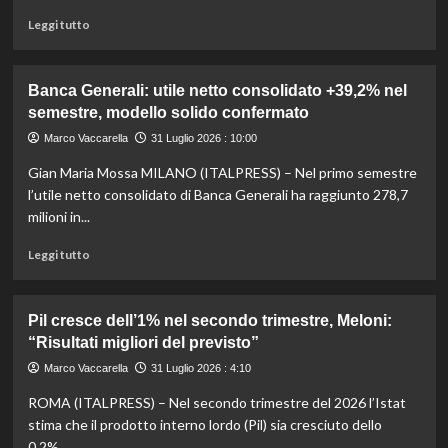
operativi
e
Leggi
Leggi tutto
investimenti
di
tecnici
più
in
su
Banca Generali: utile netto consolidato +39,2% nel
aumento
Inflazione
semestre, modello solido confermato
Eurozona
a
Marco Vaccarella
31 Luglio 2026 : 10:00
luglio
Gian Maria Mossa MILANO (ITALPRESS) – Nel primo semestre
2,9%,
dati
l’utile netto consolidato di Banca Generali ha raggiunto 278,7
Eurostat
milioni in...
mostrano
aumento
Leggi
Leggi tutto
significativo
di
più
su
Pil cresce dell’1% nel secondo trimestre, Meloni:
Banca
“Risultati migliori del previsto”
Generali:
utile
Marco Vaccarella
31 Luglio 2026 : 4:10
netto
ROMA (ITALPRESS) – Nel secondo trimestre del 2026 l’Istat
consolidato
+39,2%
stima che il prodotto interno lordo (Pil) sia cresciuto dello
nel
0,2%...