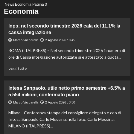
Menu
News
Economia
Pagina 3
principale
Economia
Inps: nel secondo trimestre 2026 cala del 11,1% la
cassa integrazione
Marco Vaccarella
2 Agosto 2026 : 9:45
ROMA (ITALPRESS) – Nel secondo trimestre 2026 il numero di
ore di Cassa integrazione autorizzate si è attestato a quota...
Leggi
Leggi tutto
di
più
su
Intesa Sanpaolo, utile netto primo semestre +6,5% a
Inps:
5,554 milioni, confermato piano
nel
secondo
Marco Vaccarella
2 Agosto 2026 : 3:50
trimestre
Milano - Conferenza stampa del consigliere delegato e ceo di
2026
cala
Intesa Sanpaolo Carlo Messina. nella foto: Carlo Messina.
del
MILANO (ITALPRESS)...
11,1%