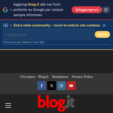
Aggiungi
blog.it
alle tue fonti
preferite su Google per restare
Aggiungi ora
sempre informato
✉️
Entra nella community - ricevi le notizie che contano
IA
Entra
Clicca qui per inserire i tuoi dati
Vai
Chi siamo – Blog.it
Redazione
Privacy Policy
al
contenuto
Facebook
Twitter
Instagram
YouTube