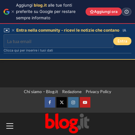
Aggiungi
blog.it
alle tue fonti
preferite su Google per restare
Aggiungi ora
sempre informato
✉️
Entra nella community - ricevi le notizie che contano
IA
Entra
Clicca qui per inserire i tuoi dati
Vai
Chi siamo – Blog.it
Redazione
Privacy Policy
al
contenuto
Facebook
Twitter
Instagram
YouTube