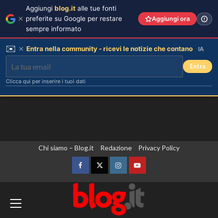
Aggiungi
blog.it
alle tue fonti
preferite su Google per restare
Aggiungi ora
sempre informato
✉️
Entra nella community - ricevi le notizie che contano
IA
Entra
Clicca qui per inserire i tuoi dati
Vai
Chi siamo – Blog.it
Redazione
Privacy Policy
al
contenuto
Facebook
Twitter
Instagram
YouTube