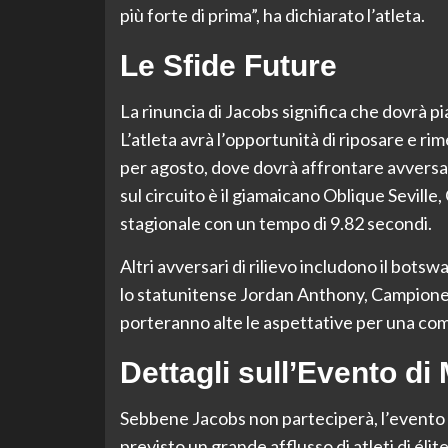
più forte di prima”, ha dichiarato l’atleta.
Le Sfide Future
La rinuncia di Jacobs significa che dovrà pi
L’atleta avrà l’opportunità di riposare e ri
per agosto, dove dovrà affrontare avversari
sul circuito è il giamaicano Oblique Sevill
stagionale con un tempo di 9.82 secondi.
Altri avversari di rilievo includono il bot
lo statunitense Jordan Anthony, Campione 
porteranno alte le aspettative per una com
Dettagli sull’Evento di
Sebbene Jacobs non parteciperà, l’evento 
previsto un grande afflusso di atleti di élit