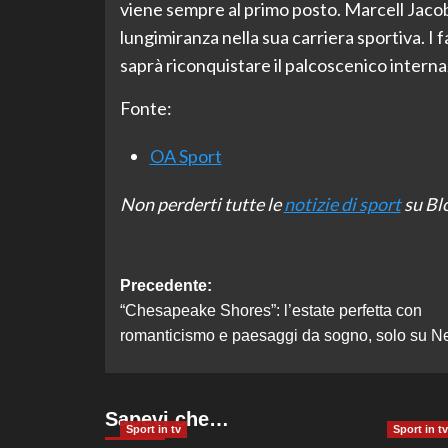
viene sempre al primo posto. Marcell Jaco
lungimiranza nella sua carriera sportiva. I
saprà riconquistare il palcoscenico interna
Fonte:
OA Sport
Non perderti tutte le
notizie di sport
su Blo
Navigazione
Precedente:
“Chesapeake Shores”: l’estate perfetta con
articolo
romanticismo e paesaggi da sogno, solo su Net
Sapevi che…
Sport in tv
Sport in tv