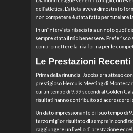
Diamond League venerdì 10 luglio, un eve
dell’atletica. L’atleta aveva dimostrato form
non competere è stata fatta per tutelare la
In un’intervista rilasciata a un noto quotid
sempre stata il mio benessere. Preferisco s
compromettere la mia forma per le competi
Le Prestazioni Recenti
Prima della rinuncia, Jacobs era atteso con
prestigioso Herculis Meeting di Montecarlo.
cui un tempo di 9.99 secondi al Golden Gal
risultati hanno contribuito ad accrescere l
Un dato impressionante è il suo tempo di 9.
terzo miglior risultato di sempre in condiz
raggiungere un livello di prestazione eccel