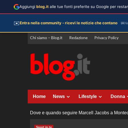
Aggiungi
blog.it
alle tue fonti preferite su Google per rest
✉️
Entra nella community - ricevi le notizie che contano
IA
N
Vai
Chi siamo – Blog.it
Redazione
Privacy Policy
al
contenuto
Home
News
Lifestyle
Donna
Dove e quando seguire Marcell Jacobs a Montecar
Sport in tv