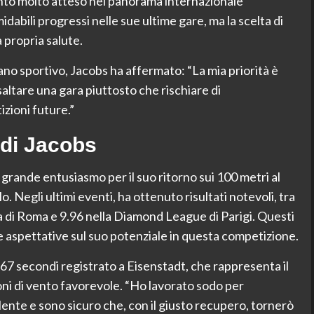
nto molto atteso nel panorama internazionale
idabili progressi nelle sue ultime gare, ma la scelta di
 propria salute.
iano sportivo, Jacobs ha affermato: “La mia priorità è
altare una gara piuttosto che rischiare di
zioni future.”
 di Jacobs
 grande entusiasmo per il suo ritorno sui 100 metri al
 Negli ultimi eventi, ha ottenuto risultati notevoli, tra
a di Roma e 9.96 nella Diamond League di Parigi. Questi
e aspettative sul suo potenziale in questa competizione.
67 secondi registrato a Eisenstadt, che rappresenta il
ioni di vento favorevole. “Ho lavorato sodo per
lente e sono sicuro che, con il giusto recupero, tornerò