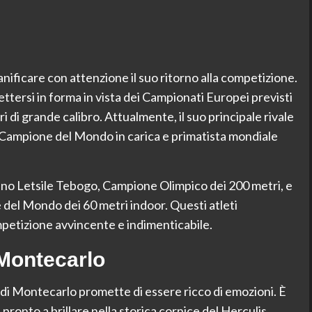
anificare con attenzione il suo ritorno alla competizione.
mettersi in forma in vista dei Campionati Europei previsti
 di grande calibro. Attualmente, il suo principale rivale
e, Campione del Mondo in carica e primatista mondiale
swano Letsile Tebogo, Campione Olimpico dei 200 metri, e
del Mondo dei 60 metri indoor. Questi atleti
petizione avvincente e indimenticabile.
 Montecarlo
di Montecarlo promette di essere ricco di emozioni. È
e pronto a brillare nella storica cornice del Herculis