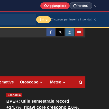
Aggiungi ora
Perche?
Entra
Clicca qui per inserire i tuoi dati
Facebook
Twitter
Instagram
YouTube
omotive
Oroscopo
Meteo
Economia
BPER: utile semestrale record
+14,7%, ricavi core crescono 2,6%,