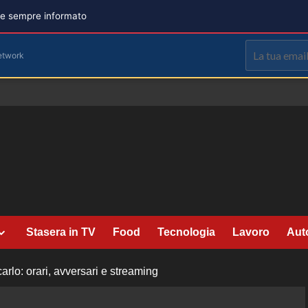
are sempre informato
etwork
Stasera in TV
Food
Tecnologia
Lavoro
Aut
lo: orari, avversari e streaming