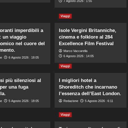
7 Agosto 2026 : 1:55
Viaggi
toranti imperdibili a
Isole Vergini Britanniche,
: un viaggio
cinema e folklore al 284
omico nel cuore del
Excellence Film Festival
imento.
Marco Vaccarella
6 Agosto 2026 : 14:05
ne
6 Agosto 2026 : 18:05
Viaggi
si più silenziosi al
I migliori hotel a
per una fuga
Shoreditch che incarnano
la.
l’essenza dell’East London.
ne
5 Agosto 2026 : 18:05
Redazione
5 Agosto 2026 : 6:11
Viaggi