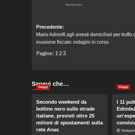
Navigazione
Precedente:
Mario Adinolfi agli arresti domiciliari per truffa 
articolo
evasione fiscale: indagini in corso.
Pagine:
1
2
3
Sapevi che…
Viaggi
Viaggi
Secondo weekend da
I 11 pub
bollino nero sulle strade
Edimbu
italiane, previsti oltre 25
un’espe
milioni di spostamenti sulla
convivia
rete Anas
Redazio