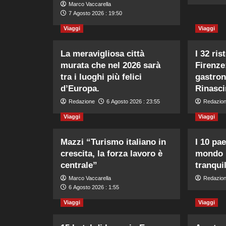
Marco Vaccarella
7 Agosto 2026 : 19:50
Viaggi
Viaggi
La meravigliosa città
I 32 ris
murata che nel 2026 sarà
Firenze
tra i luoghi più felici
gastron
d’Europa.
Rinasc
Redazione
6 Agosto 2026 : 23:55
Redazio
Viaggi
Viaggi
Mazzi “Turismo italiano in
I 10 pae
crescita, la forza lavoro è
mondo 
centrale”
tranquil
Marco Vaccarella
Redazio
6 Agosto 2026 : 1:55
Viaggi
Viaggi