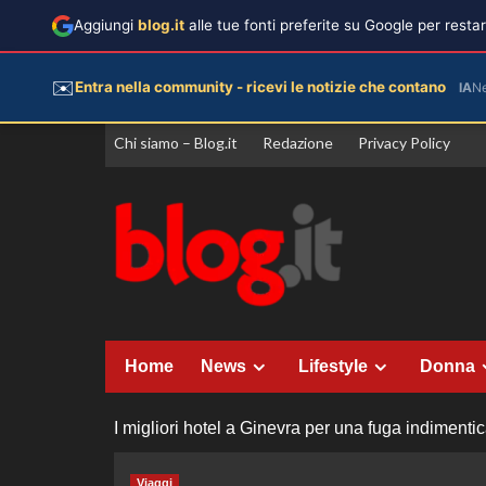
Aggiungi
blog.it
alle tue fonti preferite su Google per rest
✉️
Entra nella community - ricevi le notizie che contano
IA
N
Vai
Chi siamo – Blog.it
Redazione
Privacy Policy
al
contenuto
Home
News
Lifestyle
Donna
I migliori hotel a Ginevra per una fuga indimentic
Viaggi