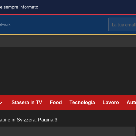
are sempre informato
etwork
Stasera in TV
Food
Tecnologia
Lavoro
Aut
abile in Svizzera.
Pagina 3