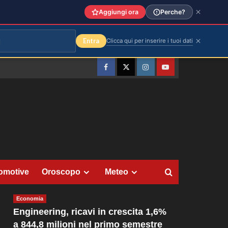
Aggiungi ora
Perche?
Entra
Clicca qui per inserire i tuoi dati
Facebook
Twitter
Instagram
YouTube
omotive
Oroscopo
Meteo
Economia
Engineering, ricavi in crescita 1,6%
a 844,8 milioni nel primo semestre