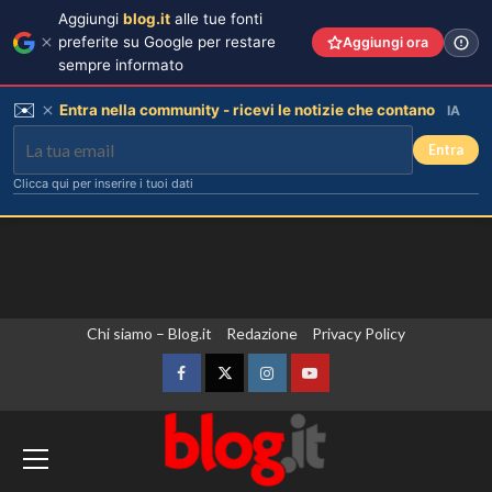
Aggiungi
blog.it
alle tue fonti
preferite su Google per restare
Aggiungi ora
sempre informato
✉️
Entra nella community - ricevi le notizie che contano
IA
Entra
Clicca qui per inserire i tuoi dati
Vai
Chi siamo – Blog.it
Redazione
Privacy Policy
al
contenuto
Facebook
Twitter
Instagram
YouTube