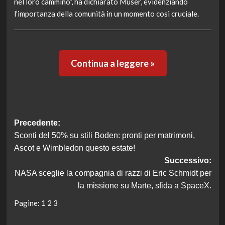
nel loro cammino”, ha dichiarato Muser, evidenziando
l’importanza della comunità in un momento così cruciale.
Continua a leggere »
Navigazione
Precedente:
Sconti del 50% su stili Boden: pronti per matrimoni,
articolo
Ascot e Wimbledon questo estate!
Successivo:
NASA sceglie la compagnia di razzi di Eric Schmidt per
la missione su Marte, sfida a SpaceX.
Pagine:
1
2
3