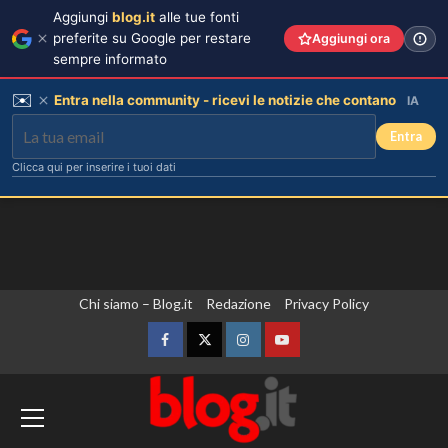
Aggiungi
blog.it
alle tue fonti
preferite su Google per restare
Aggiungi ora
sempre informato
✉️
Entra nella community - ricevi le notizie che contano
IA
Entra
Clicca qui per inserire i tuoi dati
Vai
Chi siamo – Blog.it
Redazione
Privacy Policy
al
contenuto
Facebook
Twitter
Instagram
YouTube