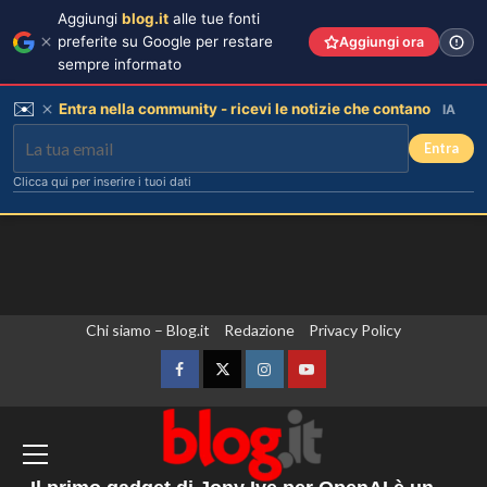
Aggiungi
blog.it
alle tue fonti
preferite su Google per restare
Aggiungi ora
sempre informato
✉️
Entra nella community - ricevi le notizie che contano
IA
Entra
Clicca qui per inserire i tuoi dati
Vai
Chi siamo – Blog.it
Redazione
Privacy Policy
Cristian confessa il tradimento con
Soraya: “Ho tradito” e rompe il
al
silenzio
contenuto
Facebook
Twitter
Instagram
YouTube
3
Il Senato Usa dichiara Anthony Fauci
Emma ed Elisa: avventure
colpevole di oltraggio al Congresso,
emozionanti in motoslitta sul
rischia un’indagine penale
secondo ghiacciaio più grande