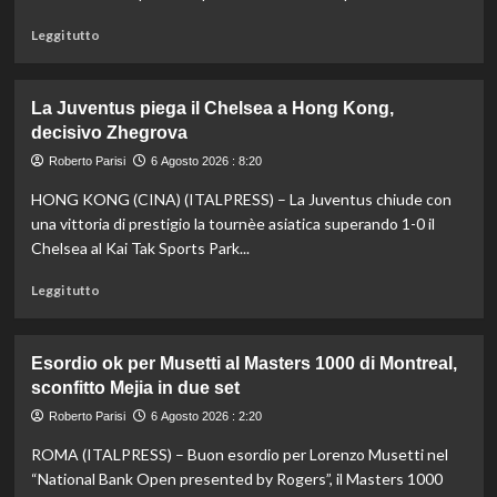
di
tuffi,
Leggi
Leggi tutto
il
di
quinto
più
oro
su
La Juventus piega il Chelsea a Hong Kong,
arriva
Fifa,
decisivo Zhegrova
nel
Priante
sincro
(Siga)
Roberto Parisi
6 Agosto 2026 : 8:20
con
“La
HONG KONG (CINA) (ITALPRESS) – La Juventus chiude con
Pizzini
credibilità
del
una vittoria di prestigio la tournèe asiatica superando 1-0 il
sistema
Chelsea al Kai Tak Sports Park...
passa
da
Leggi
Leggi tutto
governance
di
e
più
trasparenza”
su
Esordio ok per Musetti al Masters 1000 di Montreal,
La
sconfitto Mejia in due set
Juventus
piega
Roberto Parisi
6 Agosto 2026 : 2:20
il
ROMA (ITALPRESS) – Buon esordio per Lorenzo Musetti nel
Chelsea
a
“National Bank Open presented by Rogers”, il Masters 1000