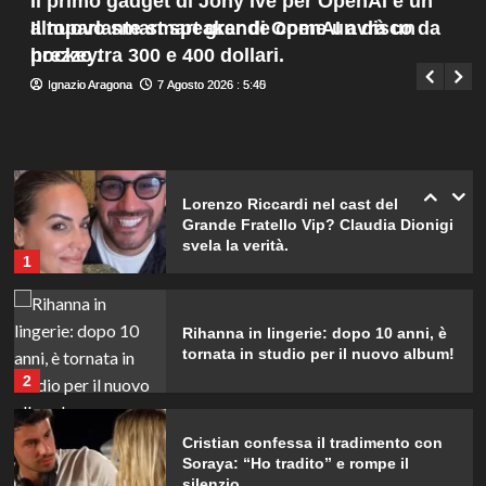
Il primo gadget di Jony Ive per OpenAI è un
Menu
d’Islanda.
4
altoparlante smart grande come un disco da
Il nuovo smart speaker di OpenAI avrà un
Giuseppe Recca
7 Agosto 2026 : 2:00
principale
hockey.
prezzo tra 300 e 400 dollari.
Riccardo Guarnieri chiude con
Ignazio Aragona
Ignazio Aragona
7 Agosto 2026 : 5:45
7 Agosto 2026 : 5:40
Sabrina dopo il falò con Giovanni:
verità inaspettate svelate.
5
Lorenzo Riccardi nel cast del
Grande Fratello Vip? Claudia Dionigi
svela la verità.
1
Rihanna in lingerie: dopo 10 anni, è
tornata in studio per il nuovo album!
2
Cristian confessa il tradimento con
Soraya: “Ho tradito” e rompe il
silenzio