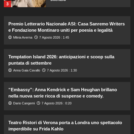
3
Emma ed Elisa: avventure
Premio Letterario Nazionale ASI: Casa Sanremo Writers
emozionanti in motoslitta sul
secondo ghiacciaio più grande
e Fondazione Montinaro uniti per poesia e legalità
d’Islanda.
4
Milvia Averna
7 Agosto 2026 : 1:45
Riccardo Guarnieri chiude con
Temptation Island 2026: anticipazioni e scoop sulla
Sabrina dopo il falò con Giovanni:
puntata di settembre
verità inaspettate svelate.
5
Anna Gaia Cavallo
7 Agosto 2026 : 1:30
Lorenzo Riccardi nel cast del
“Embassy”: Anna Kendrick e Sam Heughan brillano
Grande Fratello Vip? Claudia Dionigi
nella nuova serie ricca di suspense e comedy.
svela la verità.
1
Dario Cangemi
7 Agosto 2026 : 0:20
Teatro Ristori di Verona porta a Londra uno spettacolo
Rihanna in lingerie: dopo 10 anni, è
tornata in studio per il nuovo album!
imperdibile su Frida Kahlo