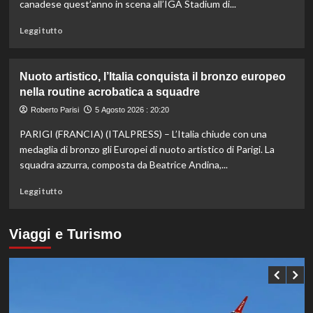
Hong
canadese quest’anno in scena all’IGA Stadium di...
Kong,
decisivo
Leggi
Leggi tutto
Zhegrova
di
più
su
Nuoto artistico, l’Italia conquista il bronzo europeo
Esordio
nella routine acrobatica a squadre
ok
per
Roberto Parisi
5 Agosto 2026 : 20:20
Musetti
PARIGI (FRANCIA) (ITALPRESS) – L’Italia chiude con una
al
Masters
medaglia di bronzo gli Europei di nuoto artistico di Parigi. La
1000
squadra azzurra, composta da Beatrice Andina,...
di
Montreal,
Leggi
Leggi tutto
sconfitto
di
Mejia
più
in
su
Viaggi e Turismo
due
Nuoto
set
artistico,
l’Italia
conquista
il
bronzo