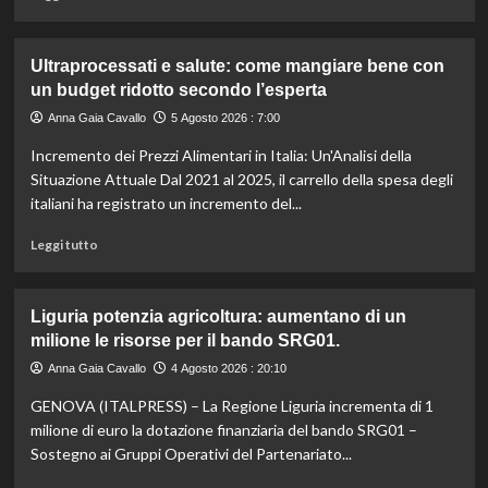
caldo
di
secondo
più
gli
su
Ultraprocessati e salute: come mangiare bene con
esperti.
Fondo
un budget ridotto secondo l’esperta
di
solidarietà:
Anna Gaia Cavallo
5 Agosto 2026 : 7:00
3
Incremento dei Prezzi Alimentari in Italia: Un'Analisi della
milioni
per
Situazione Attuale Dal 2021 al 2025, il carrello della spesa degli
le
italiani ha registrato un incremento del...
imprese
di
Leggi
Leggi tutto
pesca
di
e
più
acquacoltura
su
Liguria potenzia agricoltura: aumentano di un
colpite
Ultraprocessati
milione le risorse per il bando SRG01.
da
e
calamità.
salute:
Anna Gaia Cavallo
4 Agosto 2026 : 20:10
come
GENOVA (ITALPRESS) – La Regione Liguria incrementa di 1
mangiare
bene
milione di euro la dotazione finanziaria del bando SRG01 –
con
Sostegno ai Gruppi Operativi del Partenariato...
un