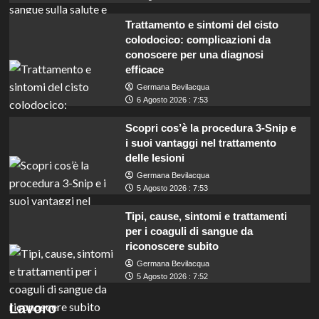
Trattamento e sintomi del cisto
colodocico: complicazioni da
conoscere per una diagnosi
efficace
Germana Bevilacqua
6 Agosto 2026 : 7:53
Scopri cos’è la procedura 3-Snip e
i suoi vantaggi nel trattamento
delle lesioni
Germana Bevilacqua
5 Agosto 2026 : 7:53
Tipi, cause, sintomi e trattamenti
per i coaguli di sangue da
riconoscere subito
Germana Bevilacqua
5 Agosto 2026 : 7:52
Lavoro per insegnanti con INDIRE: guadagna
Lavoro
200 euro al giorno in selezione pubblica.