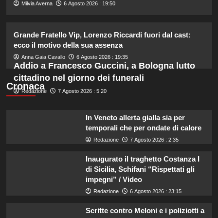
2
Milvia Averna
6 Agosto 2026 : 19:50
Cristian confessa il tradimento con
Grande Fratello Vip, Lorenzo Riccardi fuori dal cast:
Soraya: “Ho tradito” e rompe il
ecco il motivo della sua assenza
silenzio
3
Anna Gaia Cavallo
6 Agosto 2026 : 19:35
Addio a Francesco Guccini, a Bologna lutto
cittadino nel giorno dei funerali
Emma ed Elisa: avventure
Cronaca
emozionanti in motoslitta sul
Redazione
7 Agosto 2026 : 5:20
secondo ghiacciaio più grande
d’Islanda.
4
In Veneto allerta gialla sia per
temporali che per ondate di calore
Riccardo Guarnieri chiude con
Redazione
7 Agosto 2026 : 2:35
Sabrina dopo il falò con Giovanni:
verità inaspettate svelate.
Inaugurato il traghetto Costanza I
5
di Sicilia, Schifani “Rispettati gli
impegni” / Video
Redazione
6 Agosto 2026 : 23:15
Scritte contro Meloni e i poliziotti a