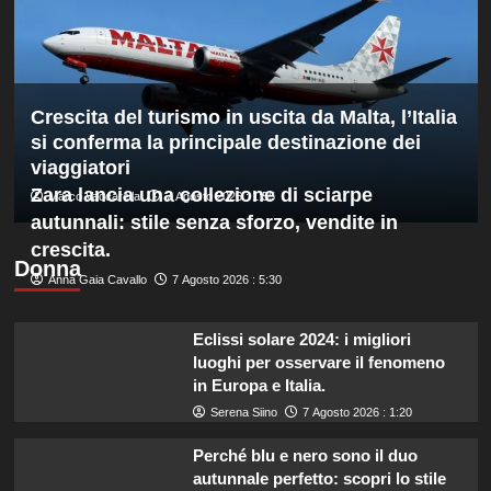
europeo
nella
routine
acrobatica
a
Crescita del turismo in uscita da Malta, l’Italia
squadre
si conferma la principale destinazione dei
viaggiatori
Zara lancia una collezione di sciarpe
Marco Vaccarella
7 Agosto 2026 : 1:55
autunnali: stile senza sforzo, vendite in
crescita.
Donna
Anna Gaia Cavallo
7 Agosto 2026 : 5:30
Eclissi solare 2024: i migliori
luoghi per osservare il fenomeno
in Europa e Italia.
Serena Siino
7 Agosto 2026 : 1:20
Perché blu e nero sono il duo
autunnale perfetto: scopri lo stile