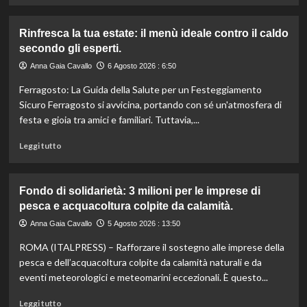
più
su
Rinfresca la tua estate: il menù ideale contro il caldo
Camera
secondo gli esperti.
approva
ddl
Anna Gaia Cavallo
6 Agosto 2026 : 6:50
ColtivaItalia:
Ferragosto: La Guida della Salute per un Festeggiamento
finanziamenti
aumentati
Sicuro Ferragosto si avvicina, portando con sé un'atmosfera di
di
festa e gioia tra amici e familiari. Tuttavia,...
un
miliardo
Leggi
Leggi tutto
per
di
il
più
settore
su
Fondo di solidarietà: 3 milioni per le imprese di
primario.
Rinfresca
pesca e acquacoltura colpite da calamità.
la
tua
Anna Gaia Cavallo
5 Agosto 2026 : 13:50
estate:
ROMA (ITALPRESS) – Rafforzare il sostegno alle imprese della
il
menù
pesca e dell’acquacoltura colpite da calamità naturali e da
ideale
eventi meteorologici e meteomarini eccezionali. È questo...
contro
il
Leggi
Leggi tutto