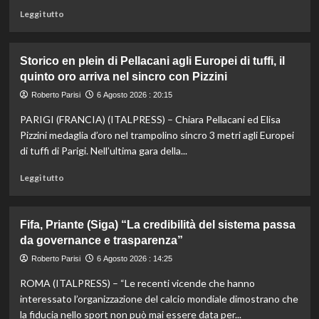
Leggi
Leggi tutto
di
più
su
Storico en plein di Pellacani agli Europei di tuffi, il
Darderi
quinto oro arriva nel sincro con Pizzini
agli
ottavi
Roberto Parisi
6 Agosto 2026 : 20:15
del
PARIGI (FRANCIA) (ITALPRESS) – Chiara Pellacani ed Elisa
Masters
1000
Pizzini medaglia d’oro nel trampolino sincro 3 metri agli Europei
di
di tuffi di Parigi. Nell’ultima gara della...
Montreal,
Shang
Leggi
Leggi tutto
battuto
di
in
più
tre
su
Fifa, Priante (Siga) “La credibilità del sistema passa
set
Storico
da governance e trasparenza”
en
plein
Roberto Parisi
6 Agosto 2026 : 14:25
di
ROMA (ITALPRESS) – “Le recenti vicende che hanno
Pellacani
agli
interessato l’organizzazione del calcio mondiale dimostrano che
Europei
la fiducia nello sport non può mai essere data per...