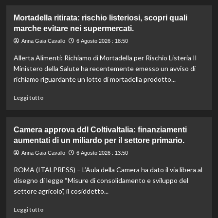
Mortadella ritirata: rischio listeriosi, scopri quali
marche evitare nei supermercati.
Anna Gaia Cavallo
6 Agosto 2026 : 18:50
Allerta Alimenti: Richiamo di Mortadella per Rischio Listeria Il
Ministero della Salute ha recentemente emesso un avviso di
richiamo riguardante un lotto di mortadella prodotto...
Leggi
Leggi tutto
di
più
su
Camera approva ddl ColtivaItalia: finanziamenti
Mortadella
aumentati di un miliardo per il settore primario.
ritirata:
rischio
Anna Gaia Cavallo
6 Agosto 2026 : 13:50
listeriosi,
ROMA (ITALPRESS) – L’Aula della Camera ha dato il via libera al
scopri
quali
disegno di legge “Misure di consolidamento e sviluppo del
marche
settore agricolo”, il cosiddetto...
evitare
nei
Leggi
Leggi tutto
supermercati.
di