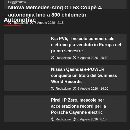
budget
Leggi
Leggi tutto
ridotto
di
Nuova Mercedes-Amg GT 53 Coupè 4,
secondo
più
autonomia fino a 800 chilometri
l’esperta
su
Automotive
Redazione
Liguria
7 Agosto 2026 : 2:15
potenzia
agricoltura:
Kia PV5, il veicolo commerciale
aumentano
elettrico più venduto in Europa nel
di
primo semestre
un
milione
Redazione
6 Agosto 2026 : 20:10
le
risorse
Nissan Qashqai e-POWER
per
conquista un titolo del Guinness
il
World Records
bando
Redazione
6 Agosto 2026 : 14:20
SRG01.
Pirelli P Zero, mescole per
accelerazione record per la
Porsche Cayenne electric
Redazione
6 Agosto 2026 : 8:15