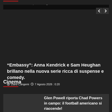
Germana Bevilacqua
7 Agosto 2026 : 1:05
“Embassy”: Anna Kendrick e Sam Heughan
brillano nella nuova serie ricca di suspense e
comedy.
Cinema
Dario Cangemi
7 Agosto 2026 : 0:20
Glen Powell riporta Chad Powers
in campo: il football americano si
riaccende!