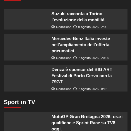
la
tua
Suzuki racconta a Torino
estate:
l’evoluzione della mobilità
il
menù
Redazione
8 Agosto 2026 : 2:00
ideale
contro
Mercedes-Benz Italia investe
il
nell’ampliamento dell’offerta
caldo
pneumatici
secondo
Redazione
7 Agosto 2026 : 20:05
gli
esperti.
Denza è sponsor del BIG ART
Festival di Porto Cervo con la
Z9GT
Redazione
7 Agosto 2026 : 8:15
Sport in TV
MotoGP Gran Bretagna 2026: orari
qualifiche e Sprint Race su TV8
oggi.