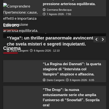
pressione arteriosa equilibrata.
Germana Bevilacqua
Marche: opportunità di lavoro per coadiutori
7 Agosto 2026 : 7:55
amministrativi con licenza media disponibile
Lavoro
subito!
Germana Bevilacqua
8 Agosto 2026 : 6:50
“Yaga”: un thriller paranormale avvincente
che svela misteri e segreti inquietanti.
Cinema
Dario Cangemi
8 Agosto 2026 : 12:10
“La Regina dei Dannati”: la quarta
stagione di “Intervista col
Vampiro” stupisce e affascina.
Dario Cangemi
8 Agosto 2026 : 6:05
“The Drop”: la nuova
entusiasmante serie che amplia
l’universo di “Snowfall”. Scoprila
ora!