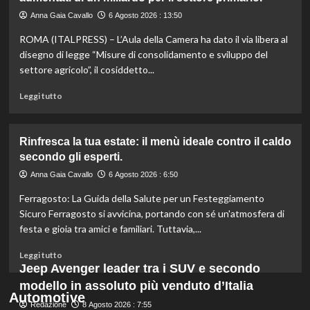
ritirata:
rischio
Anna Gaia Cavallo
6 Agosto 2026 : 13:50
listeriosi,
ROMA (ITALPRESS) – L’Aula della Camera ha dato il via libera al
scopri
quali
disegno di legge “Misure di consolidamento e sviluppo del
marche
settore agricolo”, il cosiddetto...
evitare
nei
Leggi
Leggi tutto
supermercati.
di
più
su
Rinfresca la tua estate: il menù ideale contro il caldo
Camera
secondo gli esperti.
approva
ddl
Anna Gaia Cavallo
6 Agosto 2026 : 6:50
ColtivaItalia:
Ferragosto: La Guida della Salute per un Festeggiamento
finanziamenti
aumentati
Sicuro Ferragosto si avvicina, portando con sé un'atmosfera di
di
festa e gioia tra amici e familiari. Tuttavia,...
un
miliardo
Leggi
Leggi tutto
per
di
Jeep Avenger leader tra i SUV e secondo
il
più
modello in assoluto più venduto d’Italia
settore
su
Automotive
primario.
Redazione
Rinfresca
8 Agosto 2026 : 7:55