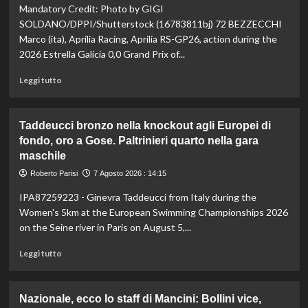
Mandatory Credit: Photo by GIGI
la
vetta:
SOLDANO/DPPI/Shutterstock (16783811bj) 72 BEZZECCHI
anche
Marco (ita), Aprilia Racing, Aprilia RS-GP26, action during the
ad
2026 Estrella Galicia 0,0 Grand Prix of...
agosto
è
Leggi
Leggi tutto
il
di
numero
più
uno
su
Taddeucci bronzo nella knockout agli Europei di
del
In
fondo, oro a Gose. Paltrinieri quarto nella gara
mondo
Gran
maschile
Bretagna
Bezzecchi
Roberto Parisi
7 Agosto 2026 : 14:15
torna
in
IPA87259223 - Ginevra Taddeucci from Italy during the
sella
Women's 5km at the European Swimming Championships 2026
ed
on the Seine river in Paris on August 5,...
è
davanti
Leggi
Leggi tutto
a
di
tutti
più
nelle
su
Nazionale, ecco lo staff di Mancini: Bollini vice,
Practice
Taddeucci