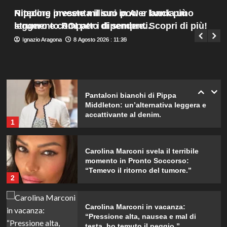
Stella?
Menu
4
Nitecore presenta il suo power bank più
Rippling investe milioni in AI e lancia uno
Giuseppe Recca
8 Agosto 2026 : 7:45
principale
leggero e compatto di sempre. Scopri di più!
strumento ROI per i dipendenti.
Elisabetta Gregoraci incontra la
Ignazio Aragona
Ignazio Aragona
8 Agosto 2026 : 11:30
8 Agosto 2026 : 11:25
sorella in Costa Smeralda: momenti
da ricordare insieme.
5
Pantaloni bianchi di Pippa
Middleton: un’alternativa leggera e
accattivante al denim.
1
Carolina Marconi svela il terribile
momento in Pronto Soccorso:
“Temevo il ritorno del tumore.”
2
Carolina Marconi in vacanza:
“Pressione alta, nausea e mal di
testa, ho temuto il peggio.”