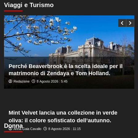
manager,
su
Viaggi e Turismo
Bonucci
Darderi
tra
agli
i
ottavi
collaboratori
del
Masters
1000
di
Montreal,
Shang
battuto
Perché Beaverbrook è la scelta ideale per il
in
matrimonio di Zendaya e Tom Holland.
tre
set
Redazione
8 Agosto 2026 : 5:45
Mint Velvet lancia una collezione in verde
oliva: il colore sofisticato dell’autunno.
Donna
Anna Gaia Cavallo
8 Agosto 2026 : 11:15