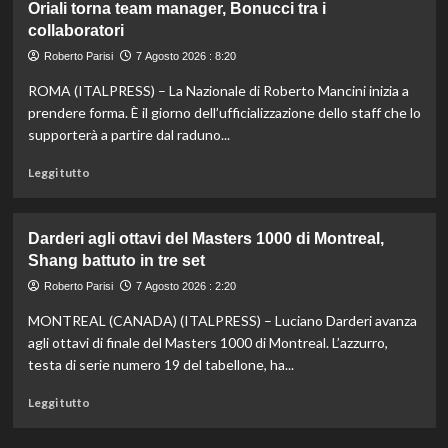
Oriali torna team manager, Bonucci tra i
bronzo
collaboratori
nella
knockout
Roberto Parisi
7 Agosto 2026 : 8:20
agli
Europei
ROMA (ITALPRESS) – La Nazionale di Roberto Mancini inizia a
di
prendere forma. È il giorno dell’ufficializzazione dello staff che lo
fondo,
supporterà a partire dal raduno...
oro
a
Leggi
Leggi tutto
Gose.
di
Paltrinieri
più
quarto
su
Darderi agli ottavi del Masters 1000 di Montreal,
nella
Nazionale,
Shang battuto in tre set
gara
ecco
maschile
lo
Roberto Parisi
7 Agosto 2026 : 2:20
staff
MONTREAL (CANADA) (ITALPRESS) – Luciano Darderi avanza
di
Mancini:
agli ottavi di finale del Masters 1000 di Montreal. L’azzurro,
Bollini
testa di serie numero 19 del tabellone, ha...
vice,
Oriali
Leggi
Leggi tutto
torna
di
team
più