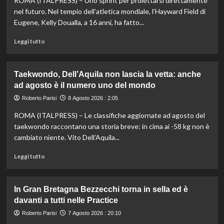
ROMA (ITALPRESS) – Uno sprint per proiettarsi direttamente
nel futuro. Nel tempio dell’atletica mondiale, l’Hayward Field di
Eugene, Kelly Doualla, a 16 anni, ha fatto...
Leggi
Leggi tutto
di
più
su
Taekwondo, Dell’Aquila non lascia la vetta: anche
Impresa
ad agosto è il numero uno del mondo
di
Kelly
Roberto Parisi
8 Agosto 2026 : 2:05
Doualla:
ROMA (ITALPRESS) – Le classifiche aggiornate ad agosto del
a
16
taekwondo raccontano una storia breve: in cima ai -58 kg non è
anni
cambiato niente. Vito Dell’Aquila...
è
bronzo
Leggi
Leggi tutto
sui
di
100
più
ai
su
In Gran Bretagna Bezzecchi torna in sella ed è
Mondiali
Taekwondo,
davanti a tutti nelle Practice
U20
Dell’Aquila
non
Roberto Parisi
7 Agosto 2026 : 20:10
lascia