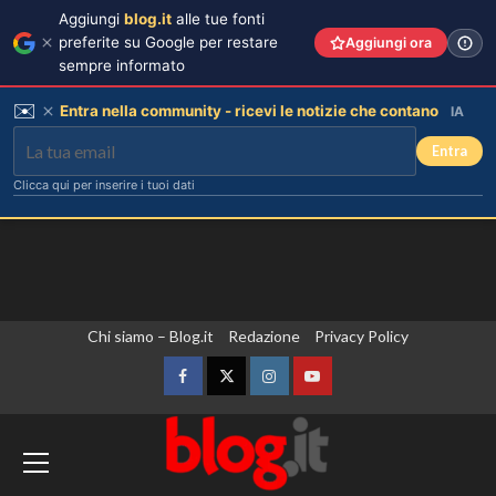
Aggiungi
blog.it
alle tue fonti
preferite su Google per restare
Aggiungi ora
sempre informato
✉️
Entra nella community - ricevi le notizie che contano
IA
Entra
Clicca qui per inserire i tuoi dati
Vai
Chi siamo – Blog.it
Redazione
Privacy Policy
Carolina Marconi in vacanza:
“Pressione alta, nausea e mal di
al
testa, ho temuto il peggio.”
contenuto
Facebook
Twitter
Instagram
YouTube
3
Zelensky in Serbia, prima visita
Debora Bragetti in vacanza da sola:
finita la relazione con Alessio Pilli
dall’inizio della guerra