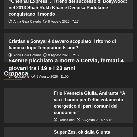
“Chennai Express”, il treno del successo di Bollywood:
2
nel 2013 Shah Rukh Khan e Deepika Padukone
conquistano il mondo
Carolina Marconi in vacanza:
Anna Gaia Cavallo
8 Agosto 2026 : 7:17
“Pressione alta, nausea e mal di
testa, ho temuto il peggio.”
3
Cristian e Soraya: è davvero scoppiato il ritorno di
fiamma dopo Temptation Island?
Debora Bragetti in vacanza da sola:
Anna Gaia Cavallo
8 Agosto 2026 : 7:16
finita la relazione con Alessio Pilli
54enne picchiato a morte a Cervia, fermati 4
Stella?
giovani tra i 19 e i 23 anni
4
Cronaca
Redazione
8 Agosto 2026 : 11:00
Elisabetta Gregoraci incontra la
sorella in Costa Smeralda: momenti
Friuli-Venezia Giulia, Amirante “Al
da ricordare insieme.
via il bando per l’efficientamento
5
energetico di parti comuni dei
condomini”
Redazione
8 Agosto 2026 : 8:15
Super Zes, ok dalla Giunta