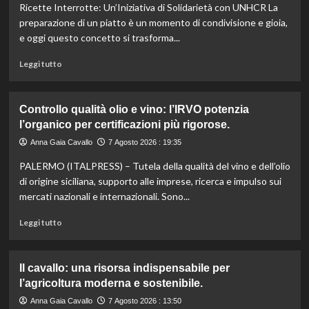
Ricette Interrotte: Un’Iniziativa di Solidarietà con UNHCR La
preparazione di un piatto è un momento di condivisione e gioia,
e oggi questo concetto si trasforma...
Leggi
Leggi tutto
di
più
su
Controllo qualità olio e vino: l’IRVO potenzia
Marco
l’organico per certificazioni più rigorose.
Bianchi:
“Ricette
Anna Gaia Cavallo
7 Agosto 2026 : 19:35
incompiute,
PALERMO (ITALPRESS) – Tutela della qualità del vino e dell’olio
come
le
di origine siciliana, supporto alle imprese, ricerca e impulso sui
vite
mercati nazionali e internazionali. Sono...
colpite
dai
Leggi
Leggi tutto
tagli
di
agli
più
aiuti
su
Il cavallo: una risorsa indispensabile per
umanitari”.
Controllo
l’agricoltura moderna e sostenibile.
qualità
olio
Anna Gaia Cavallo
7 Agosto 2026 : 13:50