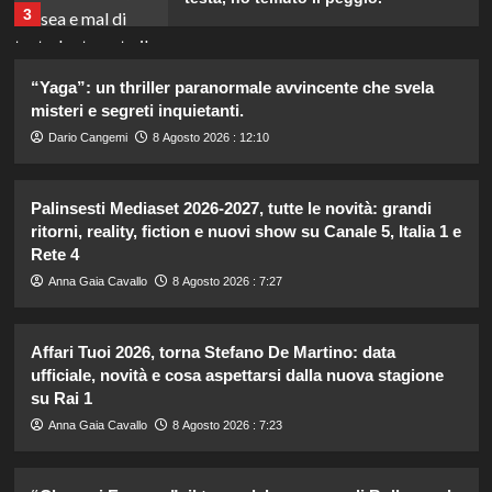
3
Debora Bragetti in vacanza da sola:
“Yaga”: un thriller paranormale avvincente che svela
finita la relazione con Alessio Pilli
misteri e segreti inquietanti.
Stella?
4
Dario Cangemi
8 Agosto 2026 : 12:10
Elisabetta Gregoraci incontra la
Palinsesti Mediaset 2026-2027, tutte le novità: grandi
sorella in Costa Smeralda: momenti
ritorni, reality, fiction e nuovi show su Canale 5, Italia 1 e
da ricordare insieme.
Rete 4
5
Anna Gaia Cavallo
8 Agosto 2026 : 7:27
Pantaloni bianchi di Pippa
Middleton: un’alternativa leggera e
Affari Tuoi 2026, torna Stefano De Martino: data
accattivante al denim.
ufficiale, novità e cosa aspettarsi dalla nuova stagione
1
su Rai 1
Anna Gaia Cavallo
8 Agosto 2026 : 7:23
Carolina Marconi svela il terribile
momento in Pronto Soccorso:
“Temevo il ritorno del tumore.”