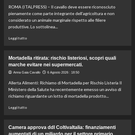
e
ROMA (ITALPRESS) – Il cavallo deve essere riconosciuto
vino:
l’IRVO
pienamente come parte integrante dell’agricoltura e non
potenzia
considerato un animale marginale rispetto alle filiere
l’organico
produttive. Lo sottolinea...
per
certificazioni
Leggi
Leggi tutto
più
di
rigorose.
più
su
Mortadella ritirata: rischio listeriosi, scopri quali
Il
marche evitare nei supermercati.
cavallo:
una
Anna Gaia Cavallo
6 Agosto 2026 : 18:50
risorsa
Allerta Alimenti: Richiamo di Mortadella per Rischio Listeria Il
indispensabile
per
Ministero della Salute ha recentemente emesso un avviso di
l’agricoltura
richiamo riguardante un lotto di mortadella prodotto...
moderna
e
Leggi
Leggi tutto
sostenibile.
di
più
su
Camera approva ddl ColtivaItalia: finanziamenti
Mortadella
aumentati di un miliardo per il settore primario.