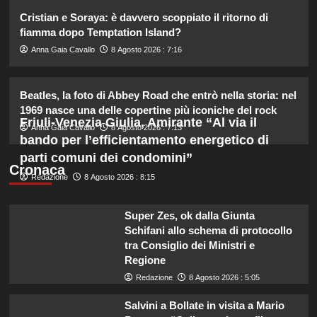
2
Cristian e Soraya: è davvero scoppiato il ritorno di
fiamma dopo Temptation Island?
Debora Bragetti in vacanza da sola:
Anna Gaia Cavallo
8 Agosto 2026 : 7:16
finita la relazione con Alessio Pilli
Stella?
3
Beatles, la foto di Abbey Road che entrò nella storia: nel
1969 nasce una delle copertine più iconiche del rock
Friuli-Venezia Giulia, Amirante “Al via il
Elisabetta Gregoraci incontra la
Anna Gaia Cavallo
8 Agosto 2026 : 7:13
sorella in Costa Smeralda: momenti
bando per l’efficientamento energetico di
da ricordare insieme.
parti comuni dei condomini”
4
Cronaca
Redazione
8 Agosto 2026 : 8:15
Il midi dress azzurro di Harriet
Phillips: l’eleganza estiva che non
Super Zes, ok dalla Giunta
dimenticherò mai.
Schifani allo schema di protocollo
5
tra Consiglio dei Ministri e
Regione
Redazione
8 Agosto 2026 : 5:05
Salvini a Bollate in visita a Mario