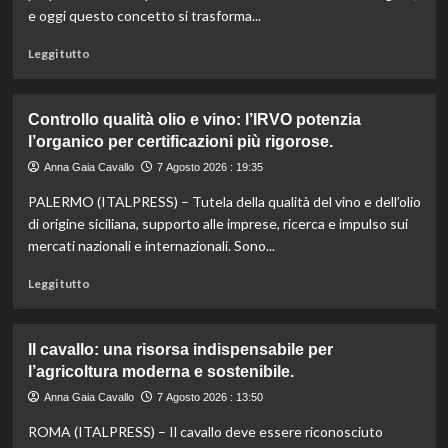
e oggi questo concetto si trasforma...
Leggi
Leggi tutto
di
più
su
Controllo qualità olio e vino: l’IRVO potenzia
Marco
l’organico per certificazioni più rigorose.
Bianchi:
“Ricette
Anna Gaia Cavallo
7 Agosto 2026 : 19:35
incompiute,
PALERMO (ITALPRESS) – Tutela della qualità del vino e dell’olio
come
le
di origine siciliana, supporto alle imprese, ricerca e impulso sui
vite
mercati nazionali e internazionali. Sono...
colpite
dai
Leggi
Leggi tutto
tagli
di
agli
più
aiuti
su
Il cavallo: una risorsa indispensabile per
umanitari”.
Controllo
l’agricoltura moderna e sostenibile.
qualità
olio
Anna Gaia Cavallo
7 Agosto 2026 : 13:50
e
ROMA (ITALPRESS) – Il cavallo deve essere riconosciuto
vino: