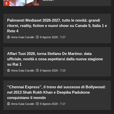
3
Elisabetta Gregoraci incontra la
Palinsesti Mediaset 2026-2027, tutte le novità: grandi
sorella in Costa Smeralda: momenti
ritorni, reality, fiction e nuovi show su Canale 5, Italia 1 e
da ricordare insieme.
Rete 4
4
Anna Gaia Cavallo
8 Agosto 2026 : 7:27
Il midi dress azzurro di Harriet
Phillips: l’eleganza estiva che non
Affari Tuoi 2026, torna Stefano De Martino: data
dimenticherò mai.
ufficiale, novità e cosa aspettarsi dalla nuova stagione
5
su Rai 1
Anna Gaia Cavallo
8 Agosto 2026 : 7:23
Carolina Marconi svela il terribile
momento in Pronto Soccorso:
“Temevo il ritorno del tumore.”
“Chennai Express”, il treno del successo di Bollywood:
1
nel 2013 Shah Rukh Khan e Deepika Padukone
conquistano il mondo
Carolina Marconi in vacanza:
Anna Gaia Cavallo
8 Agosto 2026 : 7:17
“Pressione alta, nausea e mal di
testa, ho temuto il peggio.”