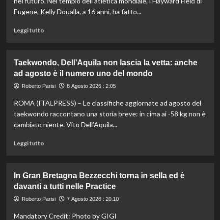
nel futuro. Nel tempio dell’atletica mondiale, l’Hayward Field di
Eugene, Kelly Doualla, a 16 anni, ha fatto...
Leggi
Leggi tutto
di
più
su
Taekwondo, Dell’Aquila non lascia la vetta: anche
Impresa
ad agosto è il numero uno del mondo
di
Kelly
Roberto Parisi
8 Agosto 2026 : 2:05
Doualla:
ROMA (ITALPRESS) – Le classifiche aggiornate ad agosto del
a
16
taekwondo raccontano una storia breve: in cima ai -58 kg non è
anni
cambiato niente. Vito Dell’Aquila...
è
bronzo
Leggi
Leggi tutto
sui
di
100
più
ai
su
In Gran Bretagna Bezzecchi torna in sella ed è
Mondiali
Taekwondo,
davanti a tutti nelle Practice
U20
Dell’Aquila
non
Roberto Parisi
7 Agosto 2026 : 20:10
lascia
Mandatory Credit: Photo by GIGI
la