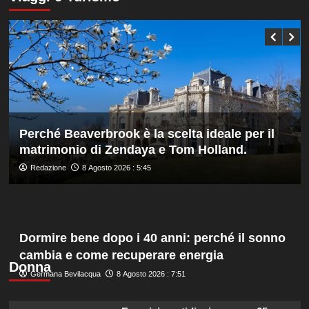
Bonucci
Darderi
tra
agli
i
ottavi
collaboratori
del
Masters
1000
di
Montreal,
Shang
battuto
Perché Beaverbrook è la scelta ideale per il
in
matrimonio di Zendaya e Tom Holland.
tre
set
Redazione
8 Agosto 2026 : 5:45
Dormire bene dopo i 40 anni: perché il sonno
cambia e come recuperare energia
Donna
Germana Bevilacqua
8 Agosto 2026 : 7:51