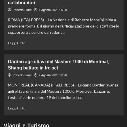
collaboratori
nella
knockout
Roberto Parisi
7 Agosto 2026 : 8:20
agli
Europei
ROMA (ITALPRESS) – La Nazionale di Roberto Mancini inizia a
di
prendere forma. È il giorno dell’ufficializzazione dello staff che lo
fondo,
supporterà a partire dal raduno...
oro
a
Leggi
Leggi tutto
Gose.
di
Paltrinieri
più
quarto
su
Darderi agli ottavi del Masters 1000 di Montreal,
nella
Nazionale,
Shang battuto in tre set
gara
ecco
maschile
lo
Roberto Parisi
7 Agosto 2026 : 2:20
staff
MONTREAL (CANADA) (ITALPRESS) – Luciano Darderi avanza
di
Mancini:
agli ottavi di finale del Masters 1000 di Montreal. L’azzurro,
Bollini
testa di serie numero 19 del tabellone, ha...
vice,
Oriali
Leggi
Leggi tutto
torna
di
team
più
manager,
su
Viaggi e Turismo