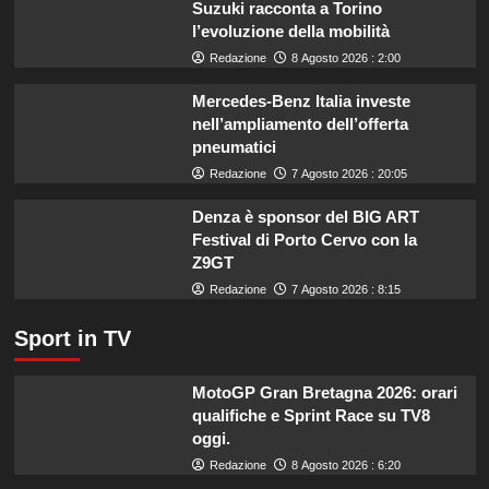
Suzuki racconta a Torino
estate:
l’evoluzione della mobilità
il
menù
Redazione
8 Agosto 2026 : 2:00
ideale
contro
Mercedes-Benz Italia investe
il
nell’ampliamento dell’offerta
caldo
pneumatici
secondo
Redazione
7 Agosto 2026 : 20:05
gli
esperti.
Denza è sponsor del BIG ART
Festival di Porto Cervo con la
Z9GT
Redazione
7 Agosto 2026 : 8:15
Sport in TV
MotoGP Gran Bretagna 2026: orari
qualifiche e Sprint Race su TV8
oggi.
Redazione
8 Agosto 2026 : 6:20