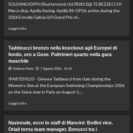
vetta:
SOLDANO/DPPI/Shutterstock (16783811bj) 72 BEZZECCHI
anche
Marco (ita), Aprilia Racing, Aprilia RS-GP26, action during the
ad
2026 Estrella Galicia 0,0 Grand Prix of...
agosto
è
Leggi
Leggi tutto
il
di
numero
più
uno
su
Taddeucci bronzo nella knockout agli Europei di
del
In
fondo, oro a Gose. Paltrinieri quarto nella gara
mondo
Gran
maschile
Bretagna
Bezzecchi
Roberto Parisi
7 Agosto 2026 : 14:15
torna
in
IPA87259223 - Ginevra Taddeucci from Italy during the
sella
Women's 5km at the European Swimming Championships 2026
ed
on the Seine river in Paris on August 5,...
è
davanti
Leggi
Leggi tutto
a
di
tutti
più
nelle
su
Nazionale, ecco lo staff di Mancini: Bollini vice,
Practice
Taddeucci
Oriali torna team manager, Bonucci tra i
bronzo