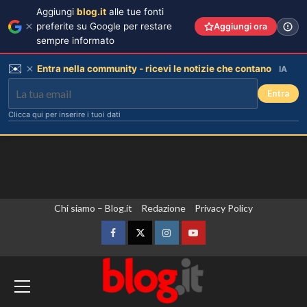
Aggiungi
blog.it
alle tue fonti
preferite su Google per restare
Aggiungi ora
sempre informato
✉️
Entra nella community - ricevi le notizie che contano
IA
Entra
Clicca qui per inserire i tuoi dati
Vai
Chi siamo – Blog.it
Redazione
Privacy Policy
Debora Bragetti in vacanza da sola:
finita la relazione con Alessio Pilli
al
Stella?
contenuto
Facebook
Twitter
Instagram
YouTube
3
Zelensky in Serbia, prima visita
Elisabetta Gregoraci incontra la
sorella in Costa Smeralda: momenti
dall’inizio della guerra