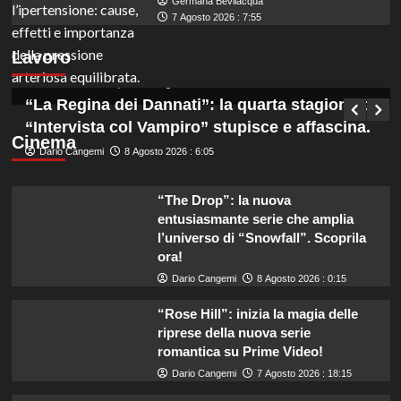
Germana Bevilacqua
Marche: opportunità di lavoro per coadiutori
7 Agosto 2026 : 7:55
amministrativi con licenza media disponibile
Lavoro
subito!
Germana Bevilacqua
8 Agosto 2026 : 6:50
“La Regina dei Dannati”: la quarta stagione di
“Intervista col Vampiro” stupisce e affascina.
Cinema
Dario Cangemi
8 Agosto 2026 : 6:05
“The Drop”: la nuova
entusiasmante serie che amplia
l’universo di “Snowfall”. Scoprila
ora!
Dario Cangemi
8 Agosto 2026 : 0:15
“Rose Hill”: inizia la magia delle
riprese della nuova serie
romantica su Prime Video!
Dario Cangemi
7 Agosto 2026 : 18:15