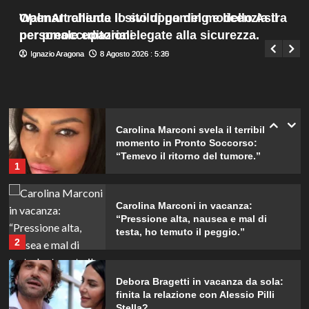
da ricordare insieme.
Menu
4
Walmart chiude il sito di gaming e licenzia il
OpenAI rallenta lo sviluppo del modello Astra
Giuseppe Recca
8 Agosto 2026 : 7:45
principale
personale editoriale.
per preoccupazioni legate alla sicurezza.
Il midi dress azzurro di Harriet
Ignazio Aragona
Ignazio Aragona
8 Agosto 2026 : 5:30
8 Agosto 2026 : 5:25
Phillips: l’eleganza estiva che non
dimenticherò mai.
5
Carolina Marconi svela il terribile
momento in Pronto Soccorso:
“Temevo il ritorno del tumore.”
1
Carolina Marconi in vacanza:
“Pressione alta, nausea e mal di
testa, ho temuto il peggio.”
2
Debora Bragetti in vacanza da sola:
finita la relazione con Alessio Pilli
Stella?