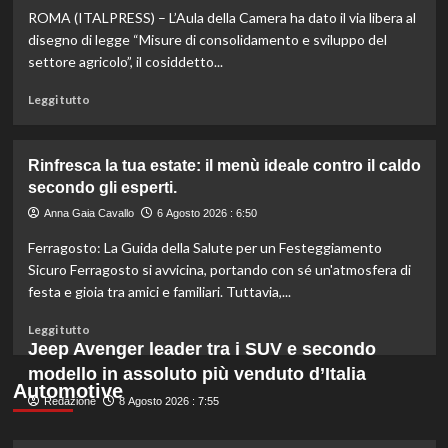
ROMA (ITALPRESS) – L’Aula della Camera ha dato il via libera al
scopri
quali
disegno di legge “Misure di consolidamento e sviluppo del
marche
settore agricolo”, il cosiddetto...
evitare
nei
Leggi
Leggi tutto
supermercati.
di
più
su
Rinfresca la tua estate: il menù ideale contro il caldo
Camera
secondo gli esperti.
approva
ddl
Anna Gaia Cavallo
6 Agosto 2026 : 6:50
ColtivaItalia:
Ferragosto: La Guida della Salute per un Festeggiamento
finanziamenti
aumentati
Sicuro Ferragosto si avvicina, portando con sé un'atmosfera di
di
festa e gioia tra amici e familiari. Tuttavia,...
un
miliardo
Leggi
Leggi tutto
per
di
Jeep Avenger leader tra i SUV e secondo
il
più
modello in assoluto più venduto d’Italia
settore
su
Automotive
primario.
Redazione
Rinfresca
8 Agosto 2026 : 7:55
la
tua