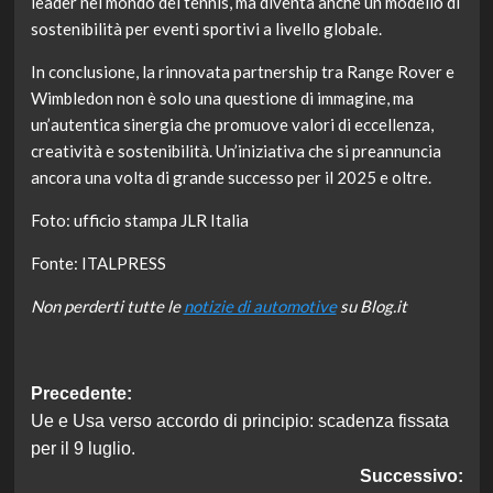
leader nel mondo del tennis, ma diventa anche un modello di
sostenibilità per eventi sportivi a livello globale.
In conclusione, la rinnovata partnership tra Range Rover e
Wimbledon non è solo una questione di immagine, ma
un’autentica sinergia che promuove valori di eccellenza,
creatività e sostenibilità. Un’iniziativa che si preannuncia
ancora una volta di grande successo per il 2025 e oltre.
Foto: ufficio stampa JLR Italia
Fonte: ITALPRESS
Non perderti tutte le
notizie di automotive
su Blog.it
Navigazione
Precedente:
Ue e Usa verso accordo di principio: scadenza fissata
articolo
per il 9 luglio.
Successivo: