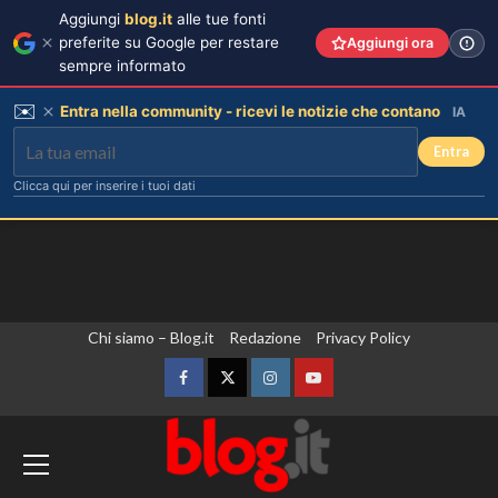
Aggiungi
blog.it
alle tue fonti
preferite su Google per restare
Aggiungi ora
sempre informato
✉️
Entra nella community - ricevi le notizie che contano
IA
Entra
Clicca qui per inserire i tuoi dati
Vai
Chi siamo – Blog.it
Redazione
Privacy Policy
al
contenuto
Facebook
Twitter
Instagram
YouTube