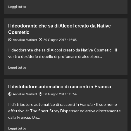
Leggi
Leggi tutto
di
più
su
Il deodorante che sa di Alcool creato da Native
Gianluca
Cosmetic
Vacchi
presenta
Annalise Marbert
30 Giugno 2017 : 16:05
Ginevra,
Il deodorante che sa di Alcool creato da Native Cosmetic - Il
dopo
Giorgia
vostro desiderio é quello di profumare di alcool per...
pensa
Leggi
solo
Leggi tutto
di
a
più
lei
su
Il distributore automatico di racconti in Francia
Il
deodorante
Annalise Marbert
30 Giugno 2017 : 15:54
che
Il distributore automatico di racconti in Francia - Il suo nome
sa
effettivo é: The Short Story Dispenser ed arriva direttamente
di
Alcool
dalla Francia. Un...
creato
Leggi
da
Leggi tutto