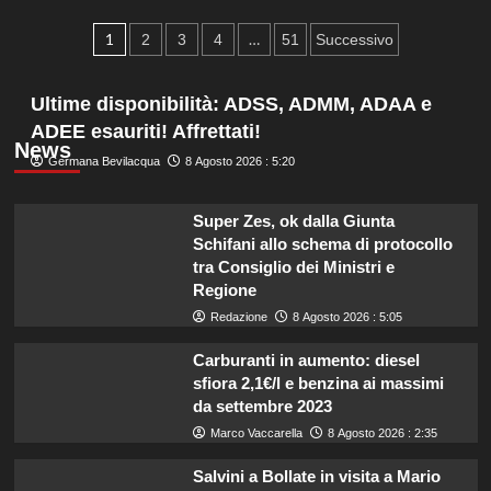
su
Paginazione
Prevenzione
1
…
2
3
4
51
Successivo
e
degli
tecnologia,
tutti
Ultime disponibilità: ADSS, ADMM, ADAA e
articoli
i
ADEE esauriti! Affrettati!
suggerimenti
News
per
Germana Bevilacqua
8 Agosto 2026 : 5:20
prevenire
i
Super Zes, ok dalla Giunta
furti
Schifani allo schema di protocollo
tra Consiglio dei Ministri e
Regione
Redazione
8 Agosto 2026 : 5:05
Carburanti in aumento: diesel
sfiora 2,1€/l e benzina ai massimi
da settembre 2023
Marco Vaccarella
8 Agosto 2026 : 2:35
Salvini a Bollate in visita a Mario