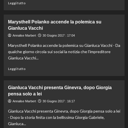
Prok2
Leggi
Leggi tutto
di
più
su
Marysthell Polanko accende la polemica su
Adriana
Gianluca Vacchi
Volpe
commenta:
Annalise Marbert
30 Giugno 2017 : 17:04
“Finalmente
Marysthell Polanko accende la polemica su Gianluca Vacchi - Da
al
mio
qualche giorno circola sui social la notizia che l'impreditore
fianco
Gianluca Vacchi...
avró
un
Leggi
Leggi tutto
signore”
di
più
su
Gianluca Vacchi presenta Ginevra, dopo Giorgia
Marysthell
pensa solo a lei
Polanko
accende
Annalise Marbert
30 Giugno 2017 : 16:17
la
Gianluca Vacchi presenta Ginevra, dopo Giorgia pensa solo a lei
polemica
su
- Dopo la storia finita con la bellissima Giorgia Gabriele,
Gianluca
Gianluca...
Vacchi