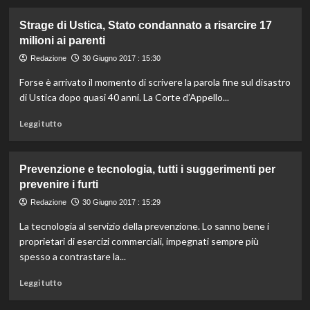
più
su
Strage di Ustica, Stato condannato a risarcire 17
Processo
milioni ai parenti
Yara,
appello
Redazione
30 Giugno 2017 : 15:30
per
Forse è arrivato il momento di scrivere la parola fine sul disastro
Bossetti:
il
di Ustica dopo quasi 40 anni. La Corte d’Appello...
pg
Leggi
“ergastolo
Leggi tutto
di
ineccepibile”
più
su
Prevenzione e tecnologia, tutti i suggerimenti per
Strage
prevenire i furti
di
Ustica,
Redazione
30 Giugno 2017 : 15:29
Stato
La tecnologia al servizio della prevenzione. Lo sanno bene i
condannato
a
proprietari di esercizi commerciali, impegnati sempre più
risarcire
spesso a contrastare la...
17
milioni
Leggi
Leggi tutto
ai
di
parenti
più