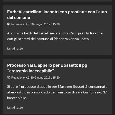
sei
più
minori
su
Furbetti cartellino: incontri con prostitute con l’auto
Paolo
del comune
Bonolis
a
Redazione
30 Giugno 2017 : 15:30
Sanremo?
Ancora furbetti del cartelli ma stavolta c'è di più. Un furgone
“Fazio?
I
con gli stemmi del comune di Piacenza veniva usato...
migliori
Leggi
vanno
Leggi tutto
di
pagati”
più
su
Processo Yara, appello per Bossetti: il pg
Furbetti
“ergastolo ineccepibile”
cartellino:
incontri
Redazione
30 Giugno 2017 : 15:30
con
Si apre il processo d'appello per Massimo Bossetti, condannato
prostitute
con
all'ergastolo in primo grado per l'omicidio di Yara Gambirasio. “E’
l’auto
ineccepibile....
del
comune
Leggi
Leggi tutto
di