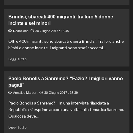
di
Native
più
Cosmetic
su
Brindisi, sbarcati 400 migranti, tra loro 5 donne
Il
incinte e sei minori
distributore
automatico
Redazione
30 Giugno 2017 : 15:45
di
Oltre 400 migranti, sono sbarcati oggi a Brindisi. Tra loro anche
racconti
in
bimbi e donne incinte. I migranti sono stati soccorsi...
Francia
Leggi
Leggi tutto
di
più
su
Paolo Bonolis a Sanremo? “Fazio? I migliori vanno
Brindisi,
pagati”
sbarcati
400
Annalise Marbert
30 Giugno 2017 : 15:39
migranti,
Paolo Bonolis a Sanremo? - In una intervista rilasciata a
tra
loro
Repubblica si esprime ancora una volta sulla tematica Sanremo.
5
Qualcosa deve...
donne
incinte
Leggi
Leggi tutto
e
di