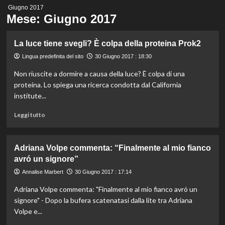
Menu
Giugno 2017
principale
Mese:
Giugno 2017
La luce tiene svegli? È colpa della proteina Prok2
Lingua predefinita del sito
30 Giugno 2017 : 18:30
Non riuscite a dormire a causa della luce? È colpa di una
proteina. Lo spiega una ricerca condotta dal California
institute...
Leggi
Leggi tutto
di
più
su
Adriana Volpe commenta: “Finalmente al mio fianco
La
avró un signore”
luce
tiene
Annalise Marbert
30 Giugno 2017 : 17:14
svegli?
Adriana Volpe commenta: "Finalmente al mio fianco avró un
È
colpa
signore" - Dopo la bufera scatenatasi dalla lite tra Adriana
della
Volpe e...
proteina