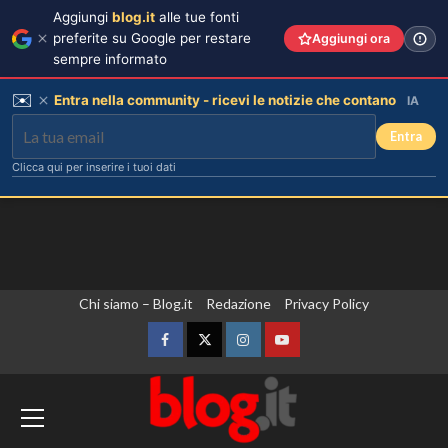
Aggiungi
blog.it
alle tue fonti
preferite su Google per restare
Aggiungi ora
sempre informato
✉️
Entra nella community - ricevi le notizie che contano
IA
Entra
Clicca qui per inserire i tuoi dati
Vai
Chi siamo – Blog.it
Redazione
Privacy Policy
al
contenuto
Facebook
Twitter
Instagram
YouTube