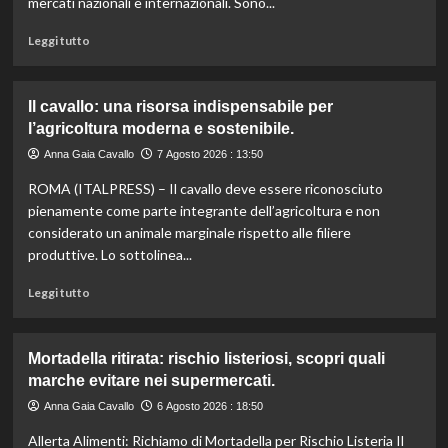
mercati nazionali e internazionali. Sono...
colpite
dai
Leggi
Leggi tutto
tagli
di
agli
più
aiuti
su
Il cavallo: una risorsa indispensabile per
umanitari”.
Controllo
l’agricoltura moderna e sostenibile.
qualità
olio
Anna Gaia Cavallo
7 Agosto 2026 : 13:50
e
ROMA (ITALPRESS) – Il cavallo deve essere riconosciuto
vino:
l’IRVO
pienamente come parte integrante dell’agricoltura e non
potenzia
considerato un animale marginale rispetto alle filiere
l’organico
produttive. Lo sottolinea...
per
certificazioni
Leggi
Leggi tutto
più
di
rigorose.
più
su
Mortadella ritirata: rischio listeriosi, scopri quali
Il
marche evitare nei supermercati.
cavallo:
una
Anna Gaia Cavallo
6 Agosto 2026 : 18:50
risorsa
Allerta Alimenti: Richiamo di Mortadella per Rischio Listeria Il
indispensabile