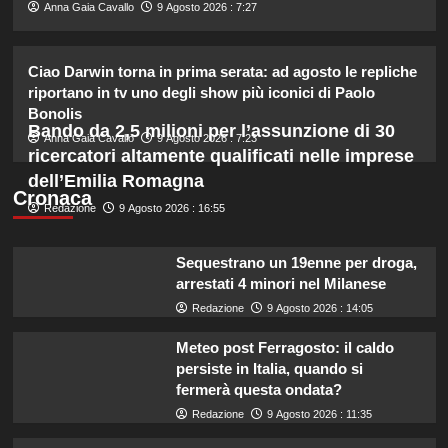
2
Anna Gaia Cavallo
9 Agosto 2026 : 7:27
Chiara Ferragni rivela il ritocco di
Ciao Darwin torna in prima serata: ad agosto le repliche
cui si è pentita: “L’ho fatto
riportano in tv uno degli show più iconici di Paolo
sciogliere”.
Bonolis
3
Bando da 2,5 milioni per l’assunzione di 30
Anna Gaia Cavallo
9 Agosto 2026 : 7:23
ricercatori altamente qualificati nelle imprese
Gaia svela la verità sull’amore tra
dell’Emilia Romagna
Elodie e Franceska: “Se l’amore
Cronaca
genera rabbia…”
Redazione
9 Agosto 2026 : 16:55
4
Sequestrano un 19enne per droga,
Helena e Javier: fine dell’amore
arrestati 4 minori nel Milanese
dopo il Grande Fratello? Lui nega le
Redazione
9 Agosto 2026 : 14:05
voci
5
Meteo post Ferragosto: il caldo
persiste in Italia, quando si
fermerà questa ondata?
Redazione
9 Agosto 2026 : 11:35