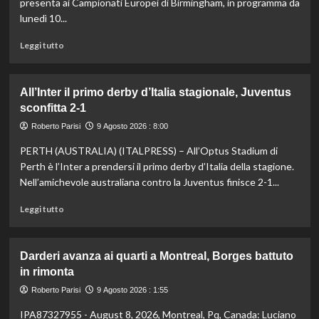
presenta ai Campionati Europei di Birmingham, in programma da
lunedì 10...
Leggi
Leggi tutto
di
più
su
All’Inter il primo derby d’Italia stagionale, Juventus
Italia
sconfitta 2-1
verso
gli
Roberto Parisi
9 Agosto 2026 : 8:00
Europei
PERTH (AUSTRALIA) (ITALPRESS) – All’Optus Stadium di
di
atletica,
Perth è l’Inter a prendersi il primo derby d’Italia della stagione.
Jacobs
Nell’amichevole australiana contro la Juventus finisce 2-1...
e
Battocletti
Leggi
Leggi tutto
a
di
Birmingham
più
per
su
Darderi avanza ai quarti a Montreal, Borges battuto
difendere
All’Inter
in rimonta
gli
il
ori
primo
Roberto Parisi
9 Agosto 2026 : 1:55
di
derby
IPA87327955 - August 8, 2026, Montreal, Pq, Canada: Luciano
Roma
d’Italia