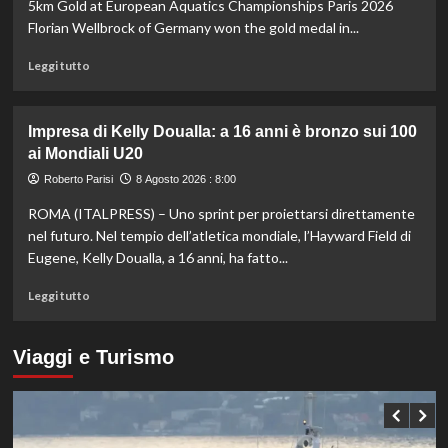
3-
5km Gold at European Aquatics Championships Paris 2026
0
Florian Wellbrock of Germany won the gold medal in...
dal
Chelsea
Leggi
Leggi tutto
di
più
su
Impresa di Kelly Doualla: a 16 anni è bronzo sui 100
Nuoto
ai Mondiali U20
di
fondo,
Roberto Parisi
8 Agosto 2026 : 8:00
Italia
ROMA (ITALPRESS) – Uno sprint per proiettarsi direttamente
d’argento
nella
nel futuro. Nel tempio dell’atletica mondiale, l’Hayward Field di
staffetta
Eugene, Kelly Doualla, a 16 anni, ha fatto...
mista
agli
Leggi
Leggi tutto
Europei
di
di
più
Parigi
su
Viaggi e Turismo
Impresa
di
Kelly
Doualla:
a