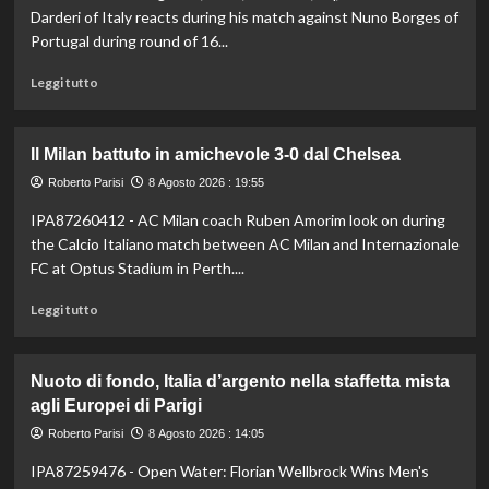
stagionale,
Darderi of Italy reacts during his match against Nuno Borges of
Juventus
Portugal during round of 16...
sconfitta
2-
Leggi
Leggi tutto
1
di
più
su
Il Milan battuto in amichevole 3-0 dal Chelsea
Darderi
avanza
Roberto Parisi
8 Agosto 2026 : 19:55
ai
IPA87260412 - AC Milan coach Ruben Amorim look on during
quarti
the Calcio Italiano match between AC Milan and Internazionale
a
Montreal,
FC at Optus Stadium in Perth....
Borges
Leggi
battuto
Leggi tutto
di
in
più
rimonta
su
Nuoto di fondo, Italia d’argento nella staffetta mista
Il
agli Europei di Parigi
Milan
battuto
Roberto Parisi
8 Agosto 2026 : 14:05
in
IPA87259476 - Open Water: Florian Wellbrock Wins Men's
amichevole