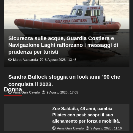
16
anni
è
bronzo
sui
100
Sicurezza sulle acque, Guardia Costiera e
ai
Mondiali
Navigazione Laghi rafforzano i messaggi di
U20
prudenza per turisti
Marco Vaccarella
8 Agosto 2026 : 13:45
Sandra Bullock sfoggia un look anni ’90 che
conquista il 2023.
Donna
Anna Gaia Cavallo
9 Agosto 2026 : 17:05
Zoe Saldaña, 48 anni, cambia
Pilates con pesi: scopri il suo
allenamento per forza e mobilità.
Anna Gaia Cavallo
9 Agosto 2026 : 11:10