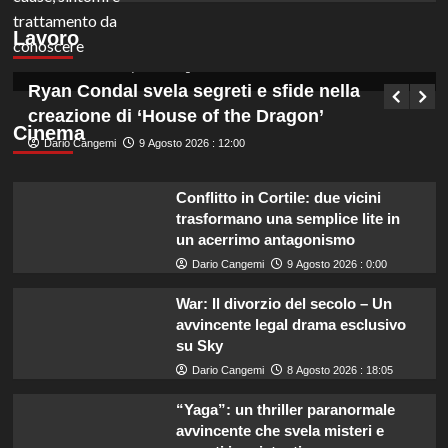
informazione con licenza media, opportunità
Lavoro
NEA 116117.
Germana Bevilacqua
9 Agosto 2026 : 12:45
Ryan Condal svela segreti e sfide nella
creazione di ‘House of the Dragon’
Cinema
Dario Cangemi
9 Agosto 2026 : 12:00
Conflitto in Cortile: due vicini
trasformano una semplice lite in
un acerrimo antagonismo
Dario Cangemi
9 Agosto 2026 : 0:00
War: Il divorzio del secolo – Un
avvincente legal drama esclusivo
su Sky
Dario Cangemi
8 Agosto 2026 : 18:05
“Yaga”: un thriller paranormale
avvincente che svela misteri e