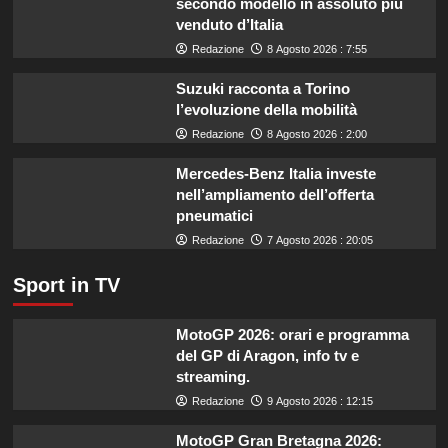
secondo modello in assoluto più
finanziamenti
venduto d’Italia
aumentati
di
Redazione
8 Agosto 2026 : 7:55
un
miliardo
Suzuki racconta a Torino
per
l’evoluzione della mobilità
il
Redazione
8 Agosto 2026 : 2:00
settore
primario.
Mercedes-Benz Italia investe
nell’ampliamento dell’offerta
pneumatici
Redazione
7 Agosto 2026 : 20:05
Sport in TV
MotoGP 2026: orari e programma
del GP di Aragon, info tv e
streaming.
Redazione
9 Agosto 2026 : 12:15
MotoGP Gran Bretagna 2026: