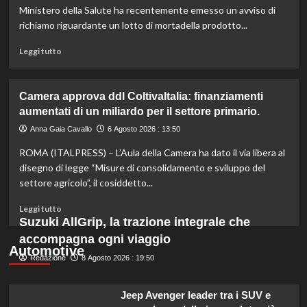
per
Ministero della Salute ha recentemente emesso un avviso di
l’agricoltura
richiamo riguardante un lotto di mortadella prodotto...
moderna
e
Leggi
Leggi tutto
sostenibile.
di
più
su
Camera approva ddl ColtivaItalia: finanziamenti
Mortadella
aumentati di un miliardo per il settore primario.
ritirata:
rischio
Anna Gaia Cavallo
6 Agosto 2026 : 13:50
listeriosi,
ROMA (ITALPRESS) – L’Aula della Camera ha dato il via libera al
scopri
quali
disegno di legge “Misure di consolidamento e sviluppo del
marche
settore agricolo”, il cosiddetto...
evitare
nei
Leggi
Leggi tutto
supermercati.
di
Suzuki AllGrip, la trazione integrale che
più
accompagna ogni viaggio
su
Automotive
Redazione
Camera
8 Agosto 2026 : 19:50
approva
ddl
Jeep Avenger leader tra i SUV e
ColtivaItalia: