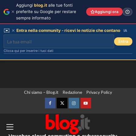
Aggiungi
blog.it
alle tue fonti
preferite su Google per restare
Aggiungi ora
sempre informato
✉️
Entra nella community - ricevi le notizie che contano
IA
Entra
Clicca qui per inserire i tuoi dati
Vai
Chi siamo – Blog.it
Redazione
Privacy Policy
Chiara Ferragni rivela il ritocco di
cui si è pentita: “L’ho fatto
al
sciogliere”.
contenuto
Facebook
Twitter
Instagram
YouTube
3
Ucraina, Papa “E’ tempo di fermare la
Gaia svela la verità sull’amore tra
Elodie e Franceska: “Se l’amore
spirale di violenza”