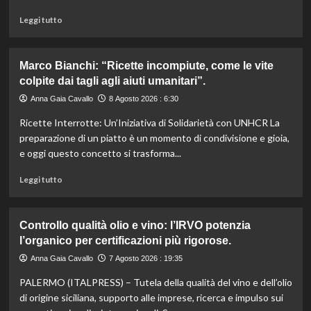
Leggi
Leggi tutto
di
più
su
Marco Bianchi: “Ricette incompiute, come le vite
Emilia-
colpite dai tagli agli aiuti umanitari”.
Romagna
investe
Anna Gaia Cavallo
8 Agosto 2026 : 6:30
6
Ricette Interrotte: Un’Iniziativa di Solidarietà con UNHCR La
milioni
per
preparazione di un piatto è un momento di condivisione e gioia,
valorizzare
e oggi questo concetto si trasforma...
le
sue
Leggi
Leggi tutto
eccellenze
di
agroalimentari
più
certificate.
su
Controllo qualità olio e vino: l’IRVO potenzia
Marco
l’organico per certificazioni più rigorose.
Bianchi:
“Ricette
Anna Gaia Cavallo
7 Agosto 2026 : 19:35
incompiute,
PALERMO (ITALPRESS) – Tutela della qualità del vino e dell’olio
come
le
di origine siciliana, supporto alle imprese, ricerca e impulso sui
vite