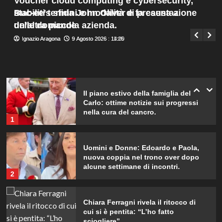
Voucher cloud computing e cybersecurity,
genera rabbia…”
Menu
4
stabiliti termini e modalità di presentazione
Buc-ee’s sfida John Oliver e fa causa a
Giuseppe Recca
9 Agosto 2026 : 13:35
principale
delle domande
un’altra piccola azienda.
Helena e Javier: fine dell’amore
Ignazio Aragona
Ignazio Aragona
9 Agosto 2026 : 14:00
9 Agosto 2026 : 11:25
dopo il Grande Fratello? Lui nega le
voci
5
Il piano estivo della famiglia del Re
Carlo: ottime notizie sui progressi
nella cura del cancro.
1
Uomini e Donne: Edoardo e Paola,
nuova coppia nel trono over dopo
alcune settimane di incontri.
2
Chiara Ferragni rivela il ritocco di
cui si è pentita: “L’ho fatto
sciogliere”.