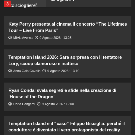
3
Gaia svela la verità sull’amore tra
Katy Perry presenta al cinema il concerto “The Lifetimes
Elodie e Franceska: “Se l’amore
Tour – Live From Paris”
genera rabbia…”
4
Milvia Averna
9 Agosto 2026 : 13:25
Helena e Javier: fine dell’amore
Temptation Island 2026: Sara sorpresa con il tentatore
dopo il Grande Fratello? Lui nega le
Lory, scoop clamoroso e inatteso
voci
5
Anna Gaia Cavallo
9 Agosto 2026 : 13:10
Il piano estivo della famiglia del Re
Ryan Condal svela segreti e sfide nella creazione di
Carlo: ottime notizie sui progressi
‘House of the Dragon’
nella cura del cancro.
1
Dario Cangemi
9 Agosto 2026 : 12:00
Uomini e Donne: Edoardo e Paola,
Temptation Island e il “caso” Filippo Bisciglia: perché il
nuova coppia nel trono over dopo
conduttore è diventato il vero protagonista del reality
alcune settimane di incontri.