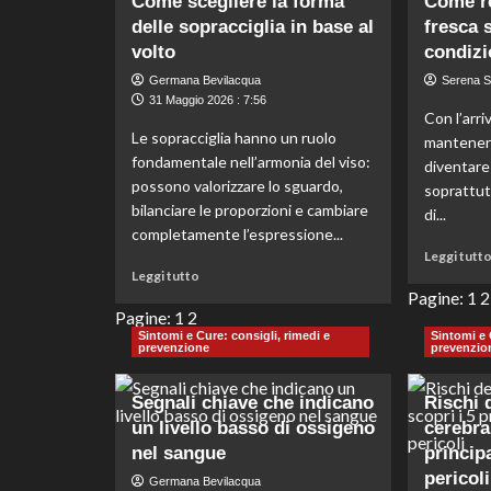
Come scegliere la forma
Come re
2026:
delle sopracciglia in base al
fresca 
attenzione
volto
condizi
a
queste
Germana Bevilacqua
Serena S
indicazioni
31 Maggio 2026 : 7:56
Con l’arri
chiave
Le sopracciglia hanno un ruolo
per
mantenere
fondamentale nell’armonia del viso:
la
diventare 
giornata.
possono valorizzare lo sguardo,
soprattut
bilanciare le proporzioni e cambiare
di...
completamente l’espressione...
Leggi tutt
Leggi
Leggi tutto
di
Pagine:
1
2
più
Pagine:
1
2
su
Sintomi e Cure: consigli, rimedi e
Sintomi e 
prevenzione
prevenzio
Come
scegliere
la
Segnali chiave che indicano
Rischi 
forma
un livello basso di ossigeno
cerebral
delle
nel sangue
principa
sopracciglia
pericoli
in
Germana Bevilacqua