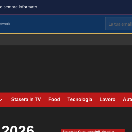
are sempre informato
etwork
Stasera in TV
Food
Tecnologia
Lavoro
Aut
 2026
Sintomi e Cure: consigli, rimedi e