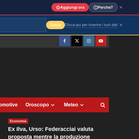
Aggiungi ora
Perche?
Entra
Clicca qui per inserire i tuoi dati
Facebook
Twitter
Instagram
YouTube
omotive
Oroscopo
Meteo
Economia
Ex Ilva, Urso: Federacciai valuta
proposta mentre la produzione