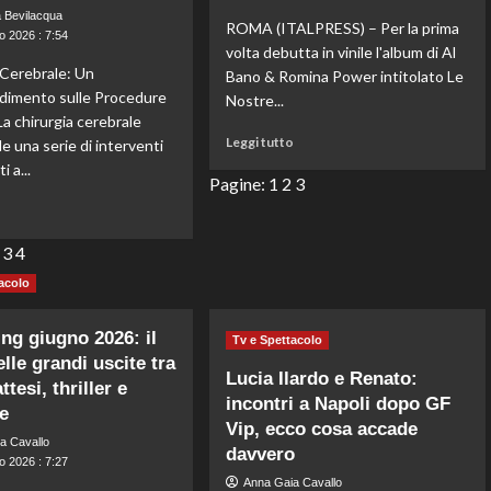
funziona
 Bevilacqua
ROMA (ITALPRESS) – Per la prima
davvero?
o 2026 : 7:54
volta debutta in vinile l'album di Al
 Cerebrale: Un
Bano & Romina Power intitolato Le
dimento sulle Procedure
Nostre...
 La chirurgia cerebrale
Leggi
Leggi tutto
 una serie di interventi
di
i a...
più
Pagine:
1
2
3
su
Leggi
o
Al
di
Bano
più
3
4
e
su
acolo
Romina
Rischi
Power:
della
“Le
chirurgia
ng giugno 2026: il
Tv e Spettacolo
Nostre
cerebrale:
lle grandi uscite tra
Emozioni”
scopri
Lucia Ilardo e Renato:
attesi, thriller e
ora
i
incontri a Napoli dopo GF
in
e
5
Vip, ecco cosa accade
vinile,
principali
a Cavallo
uscita
davvero
tipi
o 2026 : 7:27
imperdibile
e
Anna Gaia Cavallo