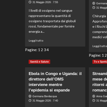
base
31 Maggio 2026 : 7:55
Germana
al
31 Maggi
I livelli di ossigeno nel sangue
volto
rappresentano la quantità di
Chirurgia
ossigeno trasportata dai globuli
Approfon
rossi, fondamentale per fornire
e i Rischi
energia a...
comprende
medici volt
Leggi
Leggi tutto
di
Leggi tutt
più
Pagine:
1
2
3
4
su
Pagine:
1
2
Segnali
Sanità e Salute
Tv e Spett
chiave
che
indicano
Ebola in Congo e Uganda: il
Streami
un
direttore dell’OMS
mese de
livello
interviene mentre
ritorni 
basso
l’epidemia si espande
di
romanc
ossigeno
Germana Bevilacqua
Anna Gai
nel
31 Maggio 2026 : 7:40
31 Maggi
sangue