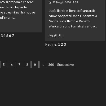
26 si prepara a essere
le
31 Maggio 2026 : 7:25
loro
si più ricchi per le
Lucia Ilardo e Renato Biancardi:
pericoli
me streaming. Tra nuove
Nuovi Sospetti Dopo l’Incontro a
di ritorni...
Napoli Lucia Ilardo e Renato
Leggi
Biancardi sono tornati al centro...
o
di
Leggi
più
3
4
5
6
7
Leggi tutto
di
su
più
Streaming
Pagine:
1
2
3
su
giugno
Lucia
2026:
Ilardo
il
e
mese
6
…
5
7
8
9
366
Successivo
Renato:
delle
incontri
grandi
a
uscite
Napoli
tra
dopo
ritorni
GF
attesi,
Vip,
thriller
ecco
e
cosa
romance