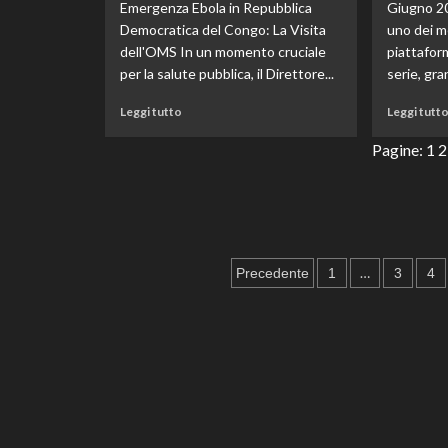
Emergenza Ebola in Repubblica
Giugno 20
Democratica del Congo: La Visita
uno dei me
dell'OMS In un momento cruciale
piattafor
per la salute pubblica, il Direttore...
serie, gran
Leggi
Leggi tutto
Leggi tutt
di
più
Pagine:
1
2
su
Ebola
in
Congo
e
Uganda:
Paginazione
…
Precedente
1
3
4
il
degli
direttore
dell’OMS
articoli
interviene
mentre
l’epidemia
si
espande