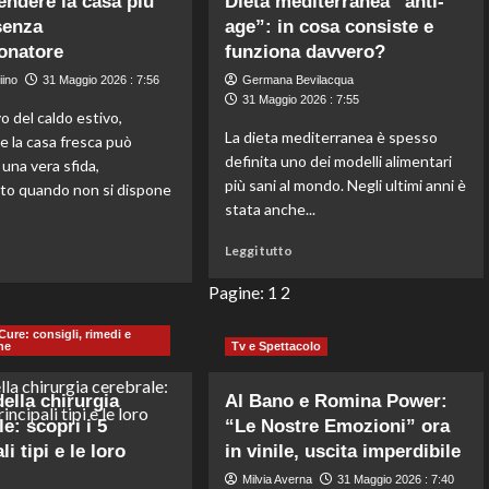
ndere la casa più
Dieta mediterranea “anti-
momento
sinusale:
senza
age”: in cosa consiste e
difficile
come
onatore
funziona davvero?
a
riconoscerla
X
rapidamente
iino
31 Maggio 2026 : 7:56
Germana Bevilacqua
Factor
e
31 Maggio 2026 : 7:55
vo del caldo estivo,
2023:
facilmente
La dieta mediterranea è spesso
‘Mi
 la casa fresca può
ha
definita uno dei modelli alimentari
una vera sfida,
portato
più sani al mondo. Negli ultimi anni è
to quando non si dispone
alla
stata anche...
depressione’
Leggi
Leggi tutto
Leggi
o
di
di
più
Pagine:
1
2
più
su
su
Dieta
Come
Cure: consigli, rimedi e
ne
Tv e Spettacolo
mediterranea
rendere
“anti-
la
age”:
casa
della chirurgia
Al Bano e Romina Power:
in
più
e: scopri i 5
“Le Nostre Emozioni” ora
cosa
fresca
li tipi e le loro
in vinile, uscita imperdibile
consiste
senza
e
condizionatore
Milvia Averna
31 Maggio 2026 : 7:40