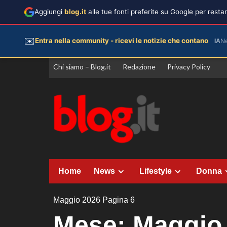
Aggiungi
blog.it
alle tue fonti preferite su Google per rest
✉️
Entra nella community - ricevi le notizie che contano
IA
N
Vai
Chi siamo – Blog.it
Redazione
Privacy Policy
al
contenuto
Home
News
Lifestyle
Donna
Maggio 2026
Pagina 6
Mese:
Maggio