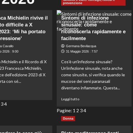
prevenzione
ca Michielin rivive il
Sintomi di infezione
 difficile a X
sinusale: come
2023: ‘Mi ha portato
riconoscerla rapidamente e
pressione’
facilmente
a Cavallo
Germana Bevilacqua
o 2026 : 9:00
31 Maggio 2026 : 7:57
Michielin e il Ricordo di X
Cos'è un'infezione sinusale?
23 Francesca Michielin,
Un'infezione sinusale, nota anche
e dell'edizione 2023 di X
come sinusite, si verifica quando le
rta con sé...
mucose dei seni paranasali
diventano infiammate. Questa...
Leggi
o
di
Leggi
Leggi tutto
più
3
4
di
su
più
Pagine:
1
2
3
4
Francesca
su
Donna
Michielin
Sintomi
rivive
di
il
infezione