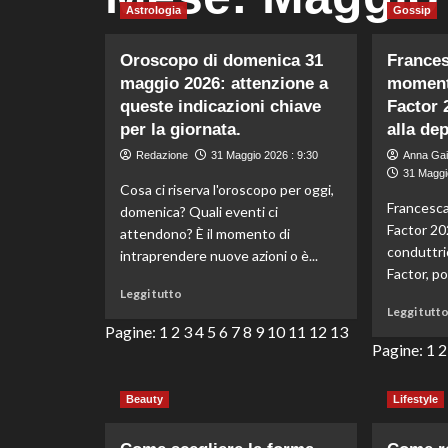
Astrologia
Gossip
Oroscopo di domenica 31
Frances
maggio 2026: attenzione a
momento
queste indicazioni chiave
Factor 
per la giornata.
alla de
Redazione
31 Maggio 2026 : 9:30
Anna Gai
31 Maggi
Cosa ci riserva l'oroscopo per oggi,
Francesca 
domenica? Quali eventi ci
Factor 20
attendono? È il momento di
conduttric
intraprendere nuove azioni o è...
Factor, po
Leggi
Leggi tutto
di
Leggi tutt
più
Pagine:
1
2
3
4
5
6
7
8
9
10
11
12
13
su
Pagine:
1
2
Oroscopo
di
Beauty
Lifestyle
domenica
31
maggio