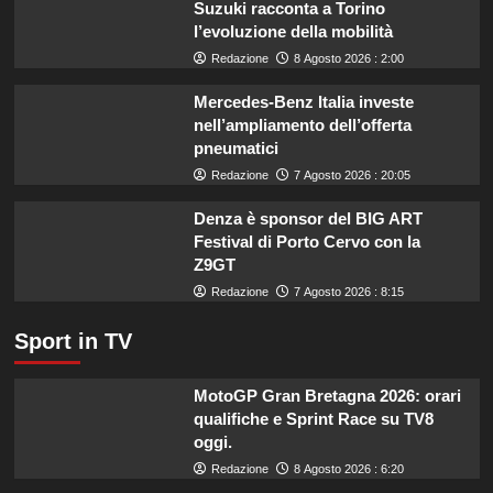
Suzuki racconta a Torino
estate:
l’evoluzione della mobilità
il
menù
Redazione
8 Agosto 2026 : 2:00
ideale
contro
Mercedes-Benz Italia investe
il
nell’ampliamento dell’offerta
caldo
pneumatici
secondo
Redazione
7 Agosto 2026 : 20:05
gli
esperti.
Denza è sponsor del BIG ART
Festival di Porto Cervo con la
Z9GT
Redazione
7 Agosto 2026 : 8:15
Sport in TV
MotoGP Gran Bretagna 2026: orari
qualifiche e Sprint Race su TV8
oggi.
Redazione
8 Agosto 2026 : 6:20