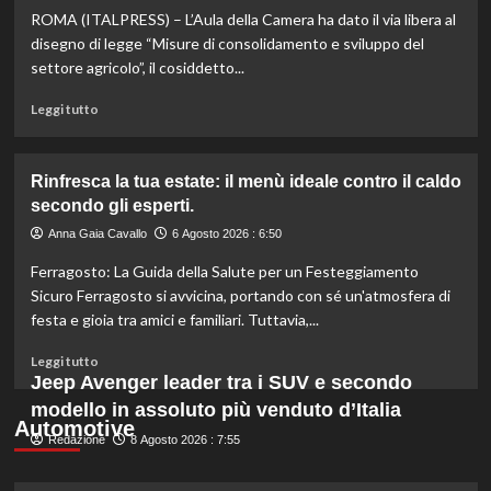
ROMA (ITALPRESS) – L’Aula della Camera ha dato il via libera al
scopri
quali
disegno di legge “Misure di consolidamento e sviluppo del
marche
settore agricolo”, il cosiddetto...
evitare
nei
Leggi
Leggi tutto
supermercati.
di
più
su
Rinfresca la tua estate: il menù ideale contro il caldo
Camera
secondo gli esperti.
approva
ddl
Anna Gaia Cavallo
6 Agosto 2026 : 6:50
ColtivaItalia:
Ferragosto: La Guida della Salute per un Festeggiamento
finanziamenti
aumentati
Sicuro Ferragosto si avvicina, portando con sé un'atmosfera di
di
festa e gioia tra amici e familiari. Tuttavia,...
un
miliardo
Leggi
Leggi tutto
per
di
Jeep Avenger leader tra i SUV e secondo
il
più
modello in assoluto più venduto d’Italia
settore
su
Automotive
primario.
Redazione
Rinfresca
8 Agosto 2026 : 7:55
la
tua