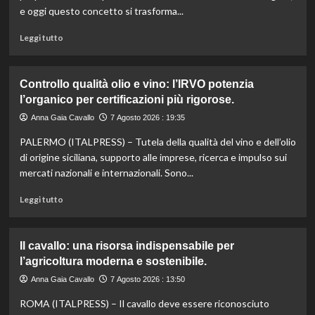
e oggi questo concetto si trasforma...
Leggi
Leggi tutto
di
più
su
Controllo qualità olio e vino: l’IRVO potenzia
Marco
l’organico per certificazioni più rigorose.
Bianchi:
“Ricette
Anna Gaia Cavallo
7 Agosto 2026 : 19:35
incompiute,
PALERMO (ITALPRESS) – Tutela della qualità del vino e dell’olio
come
le
di origine siciliana, supporto alle imprese, ricerca e impulso sui
vite
mercati nazionali e internazionali. Sono...
colpite
dai
Leggi
Leggi tutto
tagli
di
agli
più
aiuti
su
Il cavallo: una risorsa indispensabile per
umanitari”.
Controllo
l’agricoltura moderna e sostenibile.
qualità
olio
Anna Gaia Cavallo
7 Agosto 2026 : 13:50
e
ROMA (ITALPRESS) – Il cavallo deve essere riconosciuto
vino: