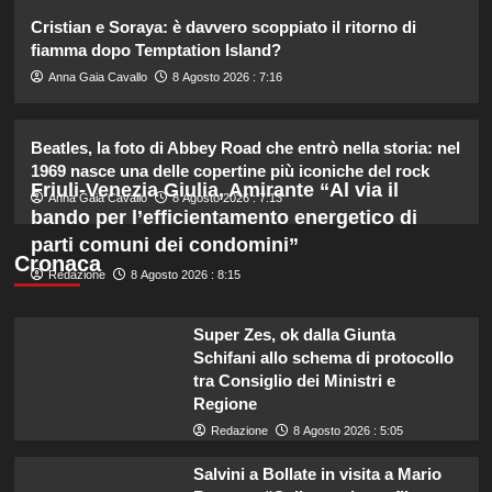
2
Cristian e Soraya: è davvero scoppiato il ritorno di
fiamma dopo Temptation Island?
Elisabetta Gregoraci incontra la
Anna Gaia Cavallo
8 Agosto 2026 : 7:16
sorella in Costa Smeralda: momenti
da ricordare insieme.
3
Beatles, la foto di Abbey Road che entrò nella storia: nel
1969 nasce una delle copertine più iconiche del rock
Friuli-Venezia Giulia, Amirante “Al via il
Il midi dress azzurro di Harriet
Anna Gaia Cavallo
8 Agosto 2026 : 7:13
Phillips: l’eleganza estiva che non
bando per l’efficientamento energetico di
dimenticherò mai.
parti comuni dei condomini”
4
Cronaca
Redazione
8 Agosto 2026 : 8:15
Danilo D’Angelo: “Dopo Francesca,
Super Zes, ok dalla Giunta
faccio fatica a ritrovare me stesso”
Schifani allo schema di protocollo
5
tra Consiglio dei Ministri e
Regione
Redazione
8 Agosto 2026 : 5:05
Salvini a Bollate in visita a Mario