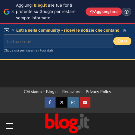
Aggiungi
blog.it
alle tue fonti
preferite su Google per restare
Aggiungi ora
sempre informato
✉️
Entra nella community - ricevi le notizie che contano
IA
Entra
Clicca qui per inserire i tuoi dati
Vai
Chi siamo – Blog.it
Redazione
Privacy Policy
Elisabetta Gregoraci incontra la
sorella in Costa Smeralda: momenti
al
da ricordare insieme.
contenuto
Facebook
Twitter
Instagram
YouTube
3
Zelensky in Serbia, prima visita
Il midi dress azzurro di Harriet
Phillips: l’eleganza estiva che non
dall’inizio della guerra