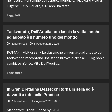
nel futuro. Nel tempio dell’atletica mondiale, l’Hayward Field di
Eugene, Kelly Doualla, a 16 anni, ha fatto...
Leggi
Leggi tutto
di
più
su
Taekwondo, Dell’Aquila non lascia la vetta: anche
Impresa
ad agosto è il numero uno del mondo
di
Kelly
Roberto Parisi
8 Agosto 2026 : 2:05
Doualla:
ROMA (ITALPRESS) – Le classifiche aggiornate ad agosto del
a
16
taekwondo raccontano una storia breve: in cima ai -58 kg non è
anni
cambiato niente. Vito Dell’Aquila...
è
bronzo
Leggi
Leggi tutto
sui
di
100
più
ai
su
In Gran Bretagna Bezzecchi torna in sella ed è
Mondiali
Taekwondo,
davanti a tutti nelle Practice
U20
Dell’Aquila
non
Roberto Parisi
7 Agosto 2026 : 20:10
lascia
Mandatory Credit: Photo by GIGI
la