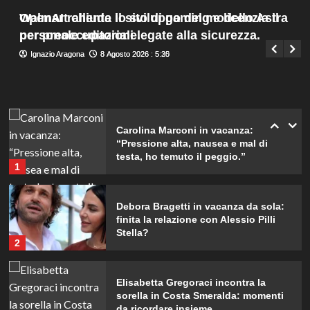
dimenticherò mai.
Menu
4
Walmart chiude il sito di gaming e licenzia il
OpenAI rallenta lo sviluppo del modello Astra
Giuseppe Recca
8 Agosto 2026 : 7:45
principale
personale editoriale.
per preoccupazioni legate alla sicurezza.
Ignazio Aragona
Ignazio Aragona
8 Agosto 2026 : 5:30
8 Agosto 2026 : 5:25
Danilo D’Angelo: “Dopo Francesca,
faccio fatica a ritrovare me stesso”
5
Carolina Marconi in vacanza:
“Pressione alta, nausea e mal di
testa, ho temuto il peggio.”
1
Debora Bragetti in vacanza da sola:
finita la relazione con Alessio Pilli
Stella?
2
Elisabetta Gregoraci incontra la
sorella in Costa Smeralda: momenti
da ricordare insieme.