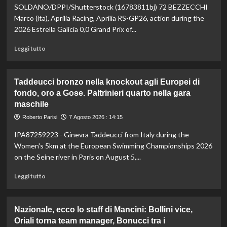
vetta:
SOLDANO/DPPI/Shutterstock (16783811bj) 72 BEZZECCHI
anche
Marco (ita), Aprilia Racing, Aprilia RS-GP26, action during the
ad
2026 Estrella Galicia 0,0 Grand Prix of...
agosto
è
Leggi
Leggi tutto
il
di
numero
più
uno
su
Taddeucci bronzo nella knockout agli Europei di
del
In
fondo, oro a Gose. Paltrinieri quarto nella gara
mondo
Gran
maschile
Bretagna
Bezzecchi
Roberto Parisi
7 Agosto 2026 : 14:15
torna
in
IPA87259223 - Ginevra Taddeucci from Italy during the
sella
Women's 5km at the European Swimming Championships 2026
ed
on the Seine river in Paris on August 5,...
è
davanti
Leggi
Leggi tutto
a
di
tutti
più
nelle
su
Nazionale, ecco lo staff di Mancini: Bollini vice,
Practice
Taddeucci
Oriali torna team manager, Bonucci tra i
bronzo