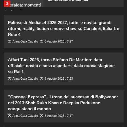
3
Il midi dress azzurro di Harriet
Palinsesti Mediaset 2026-2027, tutte le novità: grandi
Phillips: l’eleganza estiva che non
ritorni, reality, fiction e nuovi show su Canale 5, Italia 1 e
dimenticherò mai.
Rete 4
4
Anna Gaia Cavallo
8 Agosto 2026 : 7:27
Danilo D’Angelo: “Dopo Francesca,
faccio fatica a ritrovare me stesso”
Affari Tuoi 2026, torna Stefano De Martino: data
ufficiale, novità e cosa aspettarsi dalla nuova stagione
5
su Rai 1
Anna Gaia Cavallo
8 Agosto 2026 : 7:23
Carolina Marconi in vacanza:
“Pressione alta, nausea e mal di
testa, ho temuto il peggio.”
“Chennai Express”, il treno del successo di Bollywood:
1
nel 2013 Shah Rukh Khan e Deepika Padukone
conquistano il mondo
Debora Bragetti in vacanza da sola:
Anna Gaia Cavallo
8 Agosto 2026 : 7:17
finita la relazione con Alessio Pilli
Stella?