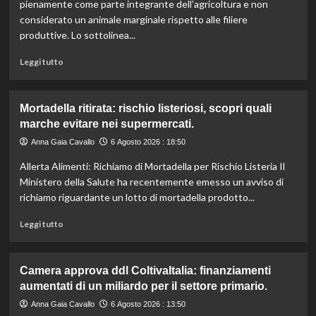
l’IRVO
pienamente come parte integrante dell’agricoltura e non
potenzia
considerato un animale marginale rispetto alle filiere
l’organico
produttive. Lo sottolinea...
per
certificazioni
Leggi
Leggi tutto
più
di
rigorose.
più
su
Mortadella ritirata: rischio listeriosi, scopri quali
Il
marche evitare nei supermercati.
cavallo:
una
Anna Gaia Cavallo
6 Agosto 2026 : 18:50
risorsa
Allerta Alimenti: Richiamo di Mortadella per Rischio Listeria Il
indispensabile
per
Ministero della Salute ha recentemente emesso un avviso di
l’agricoltura
richiamo riguardante un lotto di mortadella prodotto...
moderna
e
Leggi
Leggi tutto
sostenibile.
di
più
su
Camera approva ddl ColtivaItalia: finanziamenti
Mortadella
aumentati di un miliardo per il settore primario.
ritirata:
rischio
Anna Gaia Cavallo
6 Agosto 2026 : 13:50
listeriosi,