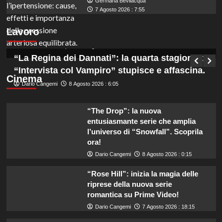
Germana Bevilacqua
Marche: opportunità di lavoro per coadiutori
7 Agosto 2026 : 7:55
amministrativi con licenza media disponibile
Lavoro
subito!
Germana Bevilacqua
8 Agosto 2026 : 6:50
“La Regina dei Dannati”: la quarta stagione di
“Intervista col Vampiro” stupisce e affascina.
Cinema
Dario Cangemi
8 Agosto 2026 : 6:05
“The Drop”: la nuova
entusiasmante serie che amplia
l’universo di “Snowfall”. Scoprila
ora!
Dario Cangemi
8 Agosto 2026 : 0:15
“Rose Hill”: inizia la magia delle
riprese della nuova serie
romantica su Prime Video!
Dario Cangemi
7 Agosto 2026 : 18:15