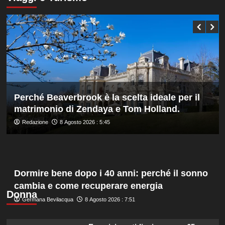
Bonucci
Darderi
tra
agli
i
ottavi
collaboratori
del
Masters
1000
di
Montreal,
Shang
battuto
Perché Beaverbrook è la scelta ideale per il
in
matrimonio di Zendaya e Tom Holland.
tre
set
Redazione
8 Agosto 2026 : 5:45
Dormire bene dopo i 40 anni: perché il sonno
cambia e come recuperare energia
Donna
Germana Bevilacqua
8 Agosto 2026 : 7:51