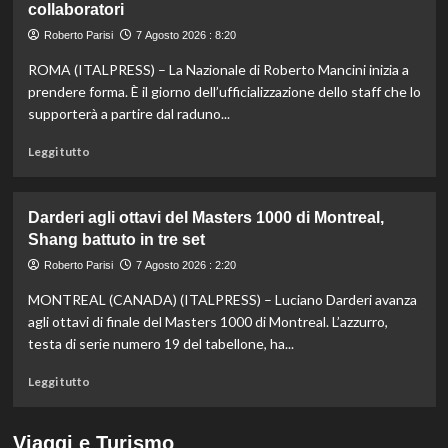
collaboratori
nella
knockout
Roberto Parisi
7 Agosto 2026 : 8:20
agli
Europei
ROMA (ITALPRESS) – La Nazionale di Roberto Mancini inizia a
di
prendere forma. È il giorno dell’ufficializzazione dello staff che lo
fondo,
supporterà a partire dal raduno...
oro
a
Leggi
Leggi tutto
Gose.
di
Paltrinieri
più
quarto
su
Darderi agli ottavi del Masters 1000 di Montreal,
nella
Nazionale,
Shang battuto in tre set
gara
ecco
maschile
lo
Roberto Parisi
7 Agosto 2026 : 2:20
staff
MONTREAL (CANADA) (ITALPRESS) – Luciano Darderi avanza
di
Mancini:
agli ottavi di finale del Masters 1000 di Montreal. L’azzurro,
Bollini
testa di serie numero 19 del tabellone, ha...
vice,
Oriali
Leggi
Leggi tutto
torna
di
team
più
manager,
su
Viaggi e Turismo