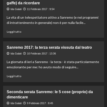
la
gaffe) da ricordare
essere
Regione
felici:
Ida Galati
Lazio
11 Febbraio 2017 : 9:54
te
La vita di un telespettatore attivo a Sanremo (e nei programmi
lo
dice
di intrattenimento in generale) non è per nulla facile...
una
Leggi
classifica
Leggi tutto
di
più
su
Sanremo 2017: la terza serata vissuta dal teatro
Sanremo
2017:
Ida Galati
10 Febbraio 2017 : 13:36
i
La giornata di ieri a Sanremo - la terza - è stata particolarmente
commenti,
emozionante per me: ho avuto modo di seguire...
i
tweet,
Leggi
Leggi tutto
le
di
grafiche
più
(e
su
le
Seconda serata Sanremo: le 5 cose (proprio) da
Sanremo
gaffe)
dimenticare
2017:
da
la
Ida Galati
ricordare
9 Febbraio 2017 : 8:45