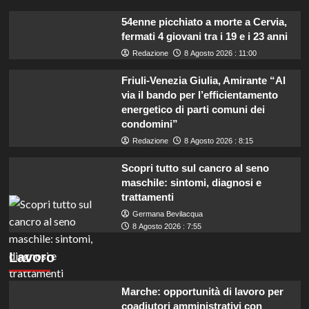
le
6
54enne picchiato a morte a Cervia,
cose
fermati 4 giovani tra i 19 e i 23 anni
che
Redazione
8 Agosto 2026 : 11:00
non
dimenticheremo
Friuli-Venezia Giulia, Amirante “Al
via il bando per l’efficientamento
energetico di parti comuni dei
condomini”
Redazione
8 Agosto 2026 : 8:15
Scopri tutto sul cancro al seno
maschile: sintomi, diagnosi e
trattamenti
Germana Bevilacqua
8 Agosto 2026 : 7:55
Lavoro
Marche: opportunità di lavoro per
coadiutori amministrativi con