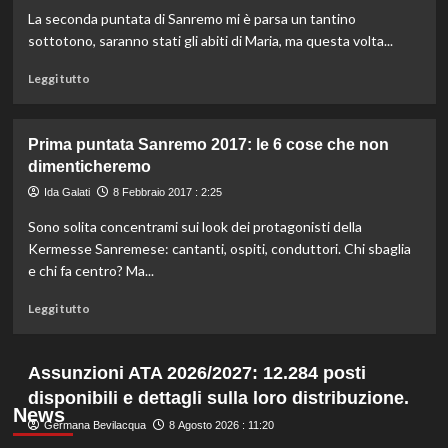
terza
La seconda puntata di Sanremo mi è parsa un tantino
serata
vissuta
sottotono, saranno stati gli abiti di Maria, ma questa volta...
dal
Leggi
teatro
Leggi tutto
di
più
su
Prima puntata Sanremo 2017: le 6 cose che non
Seconda
dimenticheremo
serata
Sanremo:
Ida Galati
8 Febbraio 2017 : 2:25
le
Sono solita concentrami sui look dei protagonisti della
5
cose
Kermesse Sanremese: cantanti, ospiti, conduttori. Chi sbaglia
(proprio)
e chi fa centro? Ma...
da
dimenticare
Leggi
Leggi tutto
di
più
su
Assunzioni ATA 2026/2027: 12.284 posti
Prima
disponibili e dettagli sulla loro distribuzione.
puntata
News
Sanremo
Germana Bevilacqua
8 Agosto 2026 : 11:20
2017: