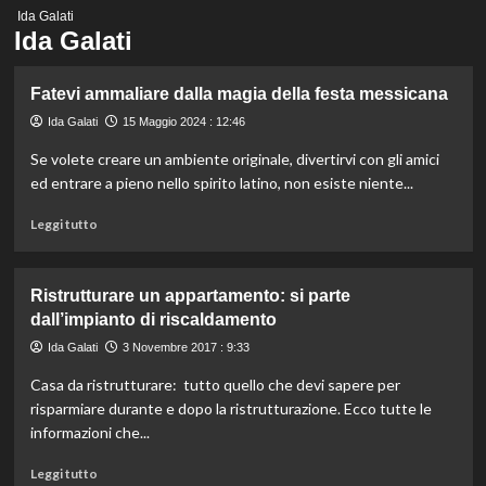
Menu
Ida Galati
principale
Ida Galati
Fatevi ammaliare dalla magia della festa messicana
Ida Galati
15 Maggio 2024 : 12:46
Se volete creare un ambiente originale, divertirvi con gli amici
ed entrare a pieno nello spirito latino, non esiste niente...
Leggi
Leggi tutto
di
più
su
Ristrutturare un appartamento: si parte
Fatevi
dall’impianto di riscaldamento
ammaliare
dalla
Ida Galati
3 Novembre 2017 : 9:33
magia
Casa da ristrutturare: tutto quello che devi sapere per
della
festa
risparmiare durante e dopo la ristrutturazione. Ecco tutte le
messicana
informazioni che...
Leggi
Leggi tutto