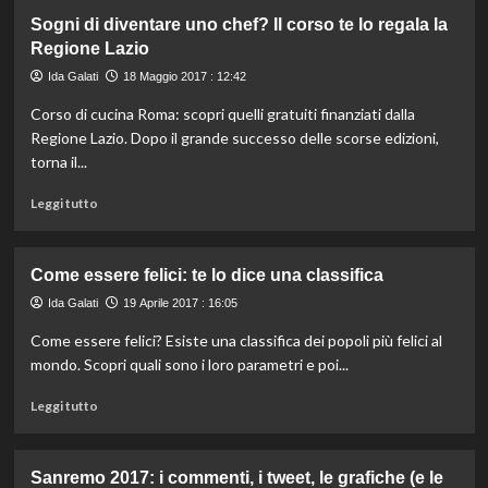
su
Sogni di diventare uno chef? Il corso te lo regala la
Come
Regione Lazio
trovare
lavoro:
Ida Galati
18 Maggio 2017 : 12:42
i
Corso di cucina Roma: scopri quelli gratuiti finanziati dalla
5
consigli
Regione Lazio. Dopo il grande successo delle scorse edizioni,
utili
torna il...
che
nessuno
Leggi
Leggi tutto
ti
di
ha
più
ancora
su
Come essere felici: te lo dice una classifica
dato
Sogni
di
Ida Galati
19 Aprile 2017 : 16:05
diventare
Come essere felici? Esiste una classifica dei popoli più felici al
uno
mondo. Scopri quali sono i loro parametri e poi...
chef?
Il
Leggi
Leggi tutto
corso
di
te
più
lo
su
regala
Sanremo 2017: i commenti, i tweet, le grafiche (e le
Come