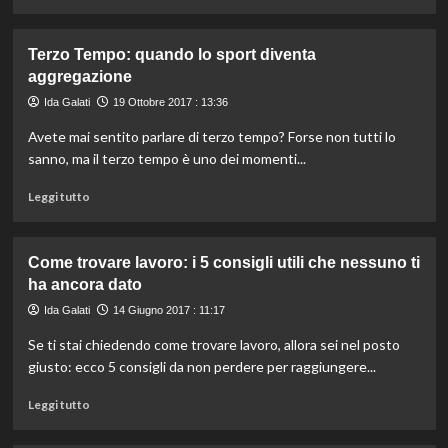
di
più
su
Terzo Tempo: quando lo sport diventa
Ristrutturare
aggregazione
un
appartamento:
Ida Galati
19 Ottobre 2017 : 13:36
si
Avete mai sentito parlare di terzo tempo? Forse non tutti lo
parte
dall’impianto
sanno, ma il terzo tempo è uno dei momenti...
di
Leggi
riscaldamento
Leggi tutto
di
più
su
Come trovare lavoro: i 5 consigli utili che nessuno ti
Terzo
ha ancora dato
Tempo:
quando
Ida Galati
14 Giugno 2017 : 11:17
lo
Se ti stai chiedendo come trovare lavoro, allora sei nel posto
sport
diventa
giusto: ecco 5 consigli da non perdere per raggiungere...
aggregazione
Leggi
Leggi tutto
di
più