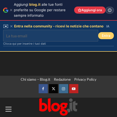
Aggiungi
blog.it
alle tue fonti
preferite su Google per restare
Aggiungi ora
sempre informato
✉️
Entra nella community - ricevi le notizie che contano
IA
Entra
Clicca qui per inserire i tuoi dati
Vai
Chi siamo – Blog.it
Redazione
Privacy Policy
al
contenuto
Facebook
Twitter
Instagram
YouTube