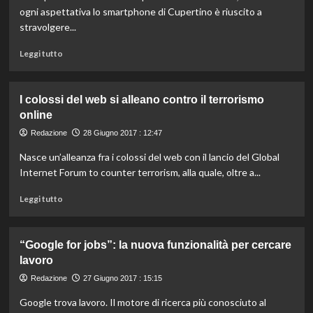
alle
ogni aspettativa lo smartphone di Cupertino è riuscito a
storie
stravolgere...
con
foto
Leggi
Leggi tutto
e
di
video
più
su
I colossi del web si alleano contro il terrorismo
iPhone
online
compie
dieci
Redazione
28 Giugno 2017 : 12:47
anni:
Nasce un’alleanza fra i colossi del web con il lancio del Global
la
rivoluzione
Internet Forum to counter terrorism, alla quale, oltre a...
del
Leggi
melafonino
Leggi tutto
di
più
su
“Google for jobs”: la nuova funzionalità per cercare
I
lavoro
colossi
del
Redazione
27 Giugno 2017 : 15:15
web
Google trova lavoro. Il motore di ricerca più conosciuto al
si