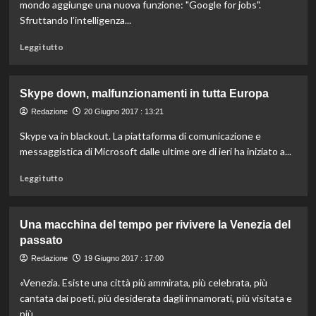
alleano
mondo aggiunge una nuova funzione: "Google for jobs".
contro
Sfruttando l’intelligenza...
il
terrorismo
Leggi
Leggi tutto
online
di
più
su
Skype down, malfunzionamenti in tutta Europa
“Google
for
Redazione
20 Giugno 2017 : 13:21
jobs”:
Skype va in blackout. La piattaforma di comunicazione e
la
messaggistica di Microsoft dalle ultime ore di ieri ha iniziato a...
nuova
funzionalità
Leggi
Leggi tutto
per
di
cercare
più
lavoro
su
Una macchina del tempo per rivivere la Venezia del
Skype
passato
down,
malfunzionamenti
Redazione
19 Giugno 2017 : 17:00
in
«Venezia. Esiste una città più ammirata, più celebrata, più
tutta
Europa
cantata dai poeti, più desiderata dagli innamorati, più visitata e
più...