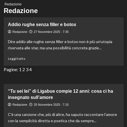
Menu
Redazione
principale
Redazione
Addio rughe senza filler e botox
Redazione
27 Novembre 2025 : 7:35
Dire addio alle rughe senza filler e botox non è più un’utopia
riservata alle star, ma una possibilità concreta grazie...
Leggi
Leggi tutto
di
più
Pagine:
1
2
3
4
su
Addio
rughe
senza
“Tu sei lei” di Ligabue compie 12 anni: cosa ci ha
filler
insegnato sull’amore
e
Redazione
25 Novembre 2025 : 7:15
botox
C’è una canzone che, più di altre, ha saputo raccontare l’amore
con la semplicità diretta e poetica che da sempre...