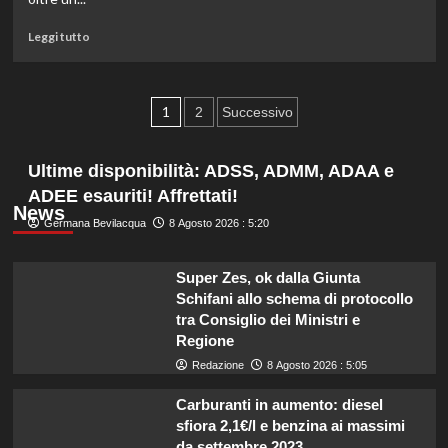
facial
recognition
Leggi
Leggi tutto
di
più
su
Paginazione
WhatsApp,
1
2
Successivo
cinque
degli
minuti
per
Ultime disponibilità: ADSS, ADMM, ADAA e
articoli
poter
ADEE esauriti! Affrettati!
cancellare
News
il
Germana Bevilacqua
8 Agosto 2026 : 5:20
messaggio
Super Zes, ok dalla Giunta
Schifani allo schema di protocollo
tra Consiglio dei Ministri e
Regione
Redazione
8 Agosto 2026 : 5:05
Carburanti in aumento: diesel
sfiora 2,1€/l e benzina ai massimi
da settembre 2023