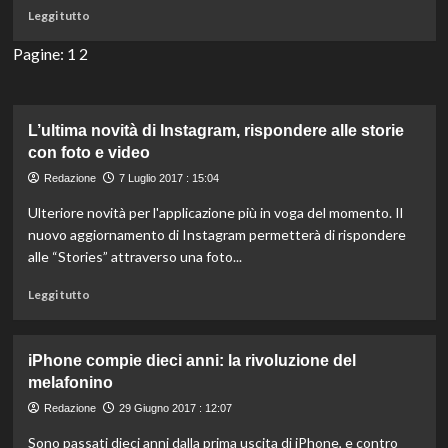
Leggi
Leggi tutto
di
più
Pagine:
1
2
su
“Tu
sei
lei”
L’ultima novità di Instagram, rispondere alle storie
di
con foto e video
Ligabue
Redazione
7 Luglio 2017 : 15:04
compie
12
Ulteriore novità per l'applicazione più in voga del momento. Il
anni:
nuovo aggiornamento di Instagram permetterà di rispondere
cosa
alle “Stories” attraverso una foto...
ci
ha
Leggi
Leggi tutto
insegnato
di
sull’amore
più
su
iPhone compie dieci anni: la rivoluzione del
L’ultima
melafonino
novità
di
Redazione
29 Giugno 2017 : 12:07
Instagram,
Sono passati dieci anni dalla prima uscita di iPhone, e contro
rispondere