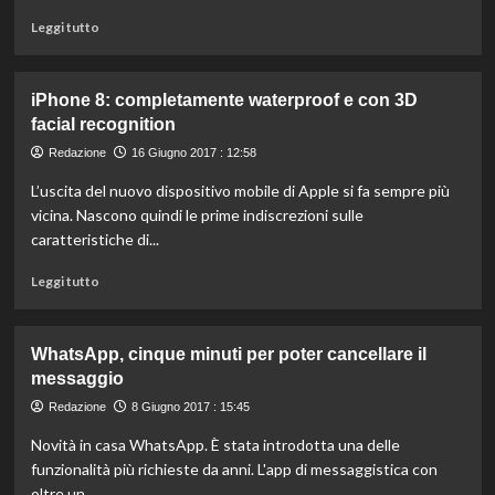
lato
oscuro
Leggi
Leggi tutto
della
di
rete
più
su
iPhone 8: completamente waterproof e con 3D
Youtube
facial recognition
diventa
una
Redazione
16 Giugno 2017 : 12:58
cattedra,
L’uscita del nuovo dispositivo mobile di Apple si fa sempre più
13enne
insegna
vicina. Nascono quindi le prime indiscrezioni sulle
a
caratteristiche di...
programmare
Leggi
Leggi tutto
di
più
su
WhatsApp, cinque minuti per poter cancellare il
iPhone
messaggio
8:
completamente
Redazione
8 Giugno 2017 : 15:45
waterproof
Novità in casa WhatsApp. È stata introdotta una delle
e
con
funzionalità più richieste da anni. L'app di messaggistica con
3D
oltre un...