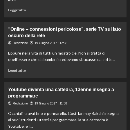
Leggi
Leggi tutto
di
più
su
“Online – connessioni pericolose”, serie TV sul lato
Una
oscuro della rete
macchina
del
Redazione
19 Giugno 2017 : 12:33
tempo
Eppure nella vita di tutti un mostro c’è. Non si tratta di
per
rivivere
quell’essere che da bambini credevamo sbucasse da sotto...
la
Leggi
Venezia
Leggi tutto
di
del
più
passato
su
Youtube diventa una cattedra, 13enne insegna a
“Online
programmare
–
connessioni
Redazione
19 Giugno 2017 : 11:38
pericolose”,
Occhiali, cravattino e pennarello. Così Tanmay Bakshi insegna
serie
TV
ai suoi studenti-utenti a programmare, la sua cattedra è
sul
Youtube, e il...