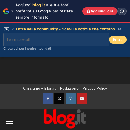
Aggiungi
blog.it
alle tue fonti
preferite su Google per restare
Aggiungi ora
sempre informato
✉️
Entra nella community - ricevi le notizie che contano
IA
Entra
Clicca qui per inserire i tuoi dati
Vai
Chi siamo – Blog.it
Redazione
Privacy Policy
al
contenuto
Facebook
Twitter
Instagram
YouTube