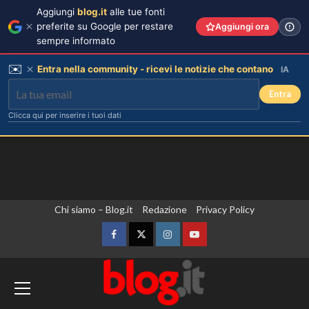
Aggiungi
blog.it
alle tue fonti
preferite su Google per restare
Aggiungi ora
sempre informato
✉️
Entra nella community - ricevi le notizie che contano
IA
Entra
Clicca qui per inserire i tuoi dati
Vai
Chi siamo – Blog.it
Redazione
Privacy Policy
al
contenuto
Facebook
Twitter
Instagram
YouTube