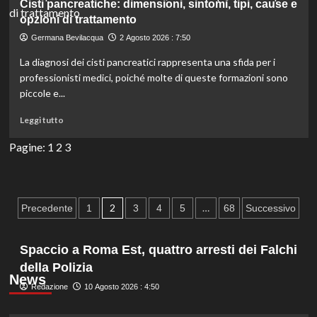
ospedali
Cisti pancreatiche: dimensioni, sintomi, tipi, cause e
per
opzioni di trattamento
parto:
Germana Bevilacqua
2 Agosto 2026 : 7:50
strutture
d’eccellenza
La diagnosi dei cisti pancreatici rappresenta una sfida per i
e
professionisti medici, poiché molte di queste formazioni sono
sicurezza
piccole e...
per
mamme
Leggi
Leggi tutto
e
di
neonati
più
Pagine:
1
2
3
su
Cisti
pancreatiche:
dimensioni,
Paginazione
2
…
Precedente
1
3
4
5
68
Successivo
sintomi,
degli
tipi,
cause
Spaccio a Roma Est, quattro arresti dei Falchi
articoli
e
della Polizia
opzioni
News
di
Redazione
10 Agosto 2026 : 4:50
trattamento