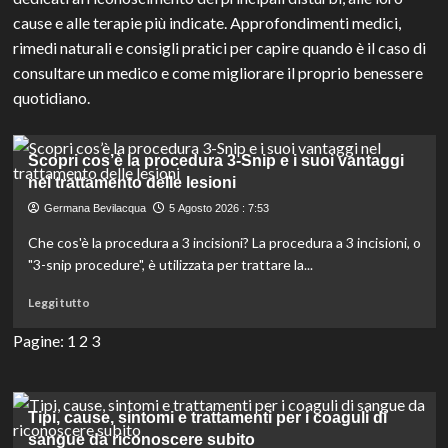
cause e alle terapie più indicate. Approfondimenti medici,
rimedi naturali e consigli pratici per capire quando è il caso di
consultare un medico e come migliorare il proprio benessere
quotidiano.
Scopri cos’è la procedura 3-Snip e i suoi vantaggi
nel trattamento delle lesioni
Germana Bevilacqua
5 Agosto 2026 : 7:53
Che cos'è la procedura a 3 incisioni? La procedura a 3 incisioni, o
"3-snip procedure", è utilizzata per trattare la...
Leggi
Leggi tutto
di
più
Pagine:
1
2
3
su
Scopri
cos’è
la
Tipi, cause, sintomi e trattamenti per i coaguli di
procedura
sangue da riconoscere subito