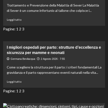
effetti
Trattamento e Prevenzione della Malattia di Sever La Malattia
fisici,
di Sever è un comune infortunio al tallone che colpisce i...
cognitivi
ed
Leggi
Leggi tutto
emotivi
di
più
Pagine:
1
2
3
su
Scopri
i
9
I migliori ospedali per parto: strutture d’eccellenza e
trattamenti
sicurezza per mamme e neonati
rapidi
Germana Bevilacqua
2 Agosto 2026 : 7:55
per
alleviare
Come scegliere la struttura per il parto: i criteri fondamentali La
il
gravidanza e il parto rappresentano eventi naturali nella vita...
dolore
al
Leggi
Leggi tutto
tallone
di
più
Pagine:
1
2
3
su
I
migliori