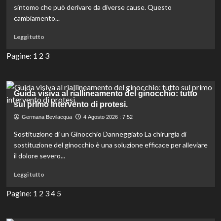
della
sintomo che può derivare da diverse cause. Questo
valvola
cambiamento...
cardiaca:
cosa
Leggi
Leggi tutto
sapere
di
più
Pagine:
1
2
3
su
Ragioni,
rimedi
e
Guida visiva al riallineamento del ginocchio: tutto
sintomi
sul primo intervento di protesi.
della
Germana Bevilacqua
4 Agosto 2026 : 7:52
voce
rauca:
Sostituzione di un Ginocchio Danneggiato La chirurgia di
tutto
sostituzione del ginocchio è una soluzione efficace per alleviare
quello
il dolore severo...
che
devi
Leggi
Leggi tutto
sapere
di
più
Pagine:
1
2
3
4
5
su
Guida
visiva