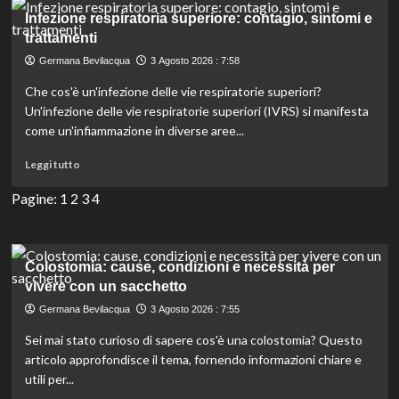
al
Infezione respiratoria superiore: contagio, sintomi e
riallineamento
trattamenti
del
Germana Bevilacqua
3 Agosto 2026 : 7:58
ginocchio:
tutto
Che cos'è un'infezione delle vie respiratorie superiori?
sul
Un'infezione delle vie respiratorie superiori (IVRS) si manifesta
primo
come un'infiammazione in diverse aree...
intervento
di
Leggi
Leggi tutto
protesi.
di
più
Pagine:
1
2
3
4
su
Infezione
respiratoria
superiore:
Colostomia: cause, condizioni e necessità per
contagio,
vivere con un sacchetto
sintomi
Germana Bevilacqua
3 Agosto 2026 : 7:55
e
trattamenti
Sei mai stato curioso di sapere cos'è una colostomia? Questo
articolo approfondisce il tema, fornendo informazioni chiare e
utili per...