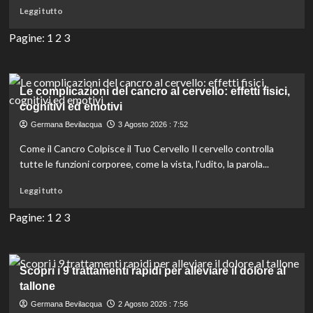
Leggi
Leggi tutto
di
più
Pagine:
1
2
3
su
Colostomia:
cause,
condizioni
Le complicazioni del cancro al cervello: effetti fisici,
e
cognitivi ed emotivi
necessità
Germana Bevilacqua
3 Agosto 2026 : 7:52
per
vivere
Come il Cancro Colpisce il Tuo Cervello Il cervello controlla
con
tutte le funzioni corporee, come la vista, l'udito, la parola...
un
sacchetto
Leggi
Leggi tutto
di
più
Pagine:
1
2
3
su
Le
complicazioni
del
Scopri i 9 trattamenti rapidi per alleviare il dolore al
cancro
tallone
al
Germana Bevilacqua
2 Agosto 2026 : 7:56
cervello: