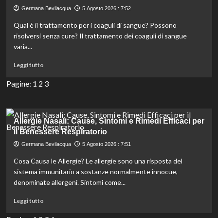
3-
Germana Bevilacqua
5 Agosto 2026 : 7:52
Snip
e
Qual è il trattamento per i coaguli di sangue? Possono
i
risolversi senza cure? Il trattamento dei coaguli di sangue
suoi
varia...
vantaggi
nel
Leggi
Leggi tutto
trattamento
di
delle
più
Pagine:
1
2
3
lesioni
su
Tipi,
cause,
sintomi
Allergie Nasali: Cause, Sintomi e Rimedi Efficaci per
e
il Benessere Respiratorio
trattamenti
Germana Bevilacqua
5 Agosto 2026 : 7:51
per
i
Cosa Causa le Allergie? Le allergie sono una risposta del
coaguli
sistema immunitario a sostanze normalmente innocue,
di
denominate allergeni. Sintomi come...
sangue
da
Leggi
Leggi tutto
riconoscere
di
subito
più