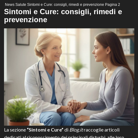
Menu
News
Salute
Sintomi e Cure: consigli, rimedi e prevenzione
Pagina 2
principale
Sintomi e Cure: consigli, rimedi e
prevenzione
La sezione
“Sintomi e Cure”
di
Blog.it
raccoglie articoli
dedicati al riconoscimento dei principali disturbi, alle loro