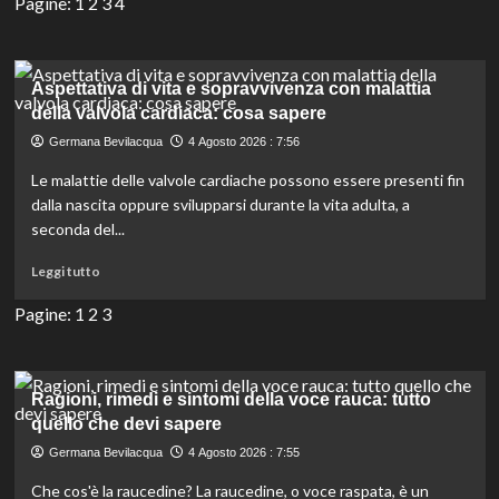
Pagine:
1
2
3
4
su
Allergie
Nasali:
Cause,
Aspettativa di vita e sopravvivenza con malattia
Sintomi
della valvola cardiaca: cosa sapere
e
Germana Bevilacqua
4 Agosto 2026 : 7:56
Rimedi
Efficaci
Le malattie delle valvole cardiache possono essere presenti fin
per
dalla nascita oppure svilupparsi durante la vita adulta, a
il
seconda del...
Benessere
Respiratorio
Leggi
Leggi tutto
di
più
Pagine:
1
2
3
su
Aspettativa
di
vita
Ragioni, rimedi e sintomi della voce rauca: tutto
e
quello che devi sapere
sopravvivenza
Germana Bevilacqua
4 Agosto 2026 : 7:55
con
malattia
Che cos'è la raucedine? La raucedine, o voce raspata, è un