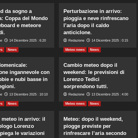
d da sogno a
Perturbazione in arrivo:
a: Coppa del Mondo
pioggia e neve rinfrescano
wboard e meteore
l’aria dopo il caldo
i.
anticiclone.
ne
14 Dicembre 2025 : 6:20
Redazione
14 Dicembre 2025 : 0:15
ws
News
Meteo news
News
domenicale:
Cambio meteo dopo il
lone ingannevole con
weekend: le previsioni di
ebbie e nubi basse in
Lorenzo Tedici
egioni.
sorprendono tutti.
ne
13 Dicembre 2025 : 10:10
Redazione
13 Dicembre 2025 : 4:00
ws
News
Meteo news
News
meteo in arrivo: il
Meteo: dopo il weekend,
ologo Lorenzo
piogge previste per
piega le variazioni
rinfrescare l’aria secondo