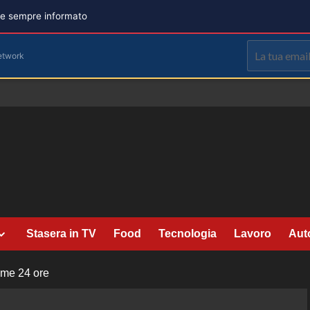
are sempre informato
etwork
Stasera in TV
Food
Tecnologia
Lavoro
Aut
time 24 ore