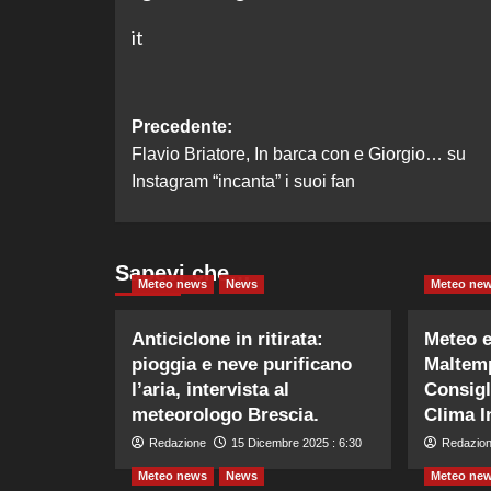
it
Navigazione
Precedente:
Flavio Briatore, In barca con e Giorgio… su
articolo
Instagram “incanta” i suoi fan
Sapevi che…
Meteo news
News
Meteo ne
Anticiclone in ritirata:
Meteo 
pioggia e neve purificano
Maltemp
l’aria, intervista al
Consigli
meteorologo Brescia.
Clima I
Redazione
15 Dicembre 2025 : 6:30
Redazio
Meteo news
News
Meteo ne