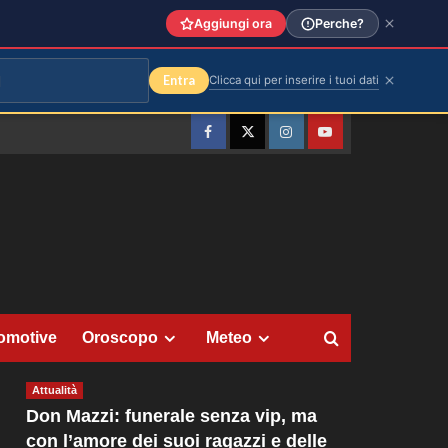
Aggiungi ora
Perche?
Entra
Clicca qui per inserire i tuoi dati
Facebook
Twitter
Instagram
YouTube
omotive
Oroscopo
Meteo
Attualità
Don Mazzi: funerale senza vip, ma
con l’amore dei suoi ragazzi e delle