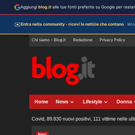
Aggiungi
blog.it
alle tue fonti preferite su Google per rest
✉️
Entra nella community - ricevi le notizie che contano
IA
N
Vai
Chi siamo – Blog.it
Redazione
Privacy Policy
al
contenuto
Home
News
Lifestyle
Donna
Covid, 89.830 nuovi positivi, 111 vittime nelle ul
News