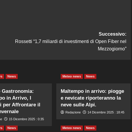
Successivo:
Rossetti “1,7 miliardi di investimenti di Open Fiber nel
Mezzogiorno”
ws
News
Meteo news
News
e Gastronomia:
Maltempo in arrivo: piogge
o in Arrivo, I
e nevicate riporteranno la
 per Affrontare il
neve sulle Alpi.
nvernale
Redazione
14 Dicembre 2025 : 18:45
ne
15 Dicembre 2025 : 0:35
ws
News
Meteo news
News