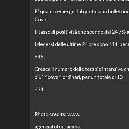
E’ quanto emerge dal quotidiano bollettin
Covid.
Il tasso di positività che scende dal 24,7% 
I decessi delle ultime 24 ore sono 111, per 
846.
Cresce il numero delle terapie intensive che
più i ricoveri ordinari, per un totale di 10.
434.
.
Photo credits: www.
agenziafotogramma.