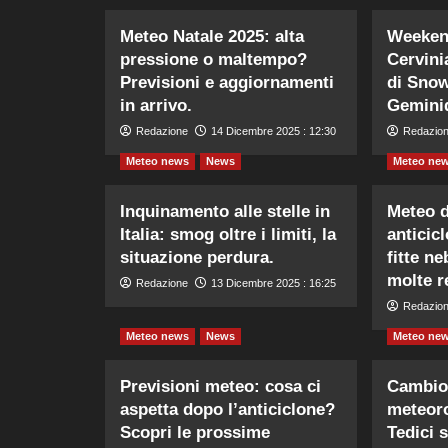
Meteo Natale 2025: alta
Weeken
pressione o maltempo?
Cervini
Previsioni e aggiornamenti
di Sno
in arrivo.
Geminid
Redazione
14 Dicembre 2025 : 12:30
Redazio
Meteo news
News
Meteo ne
Inquinamento alle stelle in
Meteo 
Italia: smog oltre i limiti, la
anticic
situazione perdura.
fitte n
molte r
Redazione
13 Dicembre 2025 : 16:25
Redazio
Meteo news
News
Meteo ne
Previsioni meteo: cosa ci
Cambio 
aspetta dopo l’anticiclone?
meteor
Scopri le prossime
Tedici s