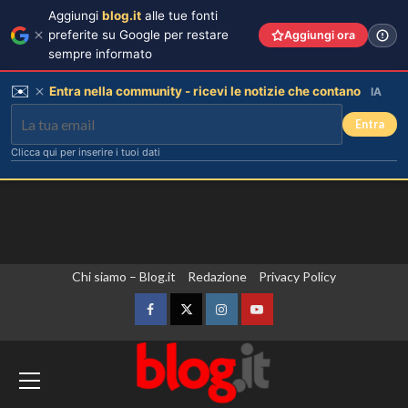
Aggiungi
blog.it
alle tue fonti
preferite su Google per restare
Aggiungi ora
sempre informato
✉️
Entra nella community - ricevi le notizie che contano
IA
Entra
Clicca qui per inserire i tuoi dati
Vai
Chi siamo – Blog.it
Redazione
Privacy Policy
al
contenuto
Facebook
Twitter
Instagram
YouTube