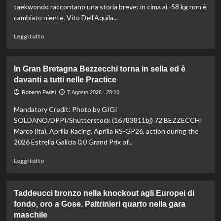
16
taekwondo raccontano una storia breve: in cima ai -58 kg non è
anni
cambiato niente. Vito Dell’Aquila...
è
bronzo
Leggi
Leggi tutto
sui
di
100
più
ai
su
In Gran Bretagna Bezzecchi torna in sella ed è
Mondiali
Taekwondo,
davanti a tutti nelle Practice
U20
Dell’Aquila
non
Roberto Parisi
7 Agosto 2026 : 20:10
lascia
Mandatory Credit: Photo by GIGI
la
vetta:
SOLDANO/DPPI/Shutterstock (16783811bj) 72 BEZZECCHI
anche
Marco (ita), Aprilia Racing, Aprilia RS-GP26, action during the
ad
2026 Estrella Galicia 0,0 Grand Prix of...
agosto
è
Leggi
Leggi tutto
il
di
numero
più
uno
su
Taddeucci bronzo nella knockout agli Europei di
del
In
fondo, oro a Gose. Paltrinieri quarto nella gara
mondo
Gran
maschile
Bretagna