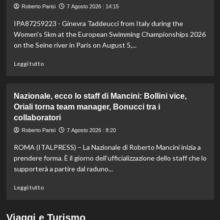
Bezzecchi
Roberto Parisi
7 Agosto 2026 : 14:15
torna
in
IPA87259223 - Ginevra Taddeucci from Italy during the
sella
Women's 5km at the European Swimming Championships 2026
ed
on the Seine river in Paris on August 5,...
è
davanti
Leggi
Leggi tutto
a
di
tutti
più
nelle
su
Nazionale, ecco lo staff di Mancini: Bollini vice,
Practice
Taddeucci
Oriali torna team manager, Bonucci tra i
bronzo
collaboratori
nella
knockout
Roberto Parisi
7 Agosto 2026 : 8:20
agli
Europei
ROMA (ITALPRESS) – La Nazionale di Roberto Mancini inizia a
di
prendere forma. È il giorno dell’ufficializzazione dello staff che lo
fondo,
supporterà a partire dal raduno...
oro
a
Leggi
Leggi tutto
Gose.
di
Paltrinieri
più
quarto
su
Viaggi e Turismo