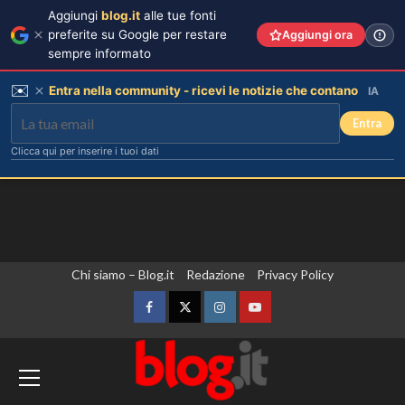
Aggiungi
blog.it
alle tue fonti
preferite su Google per restare
Aggiungi ora
sempre informato
✉️
Entra nella community - ricevi le notizie che contano
IA
Entra
Clicca qui per inserire i tuoi dati
Vai
Chi siamo – Blog.it
Redazione
Privacy Policy
Pantaloni bianchi di Pippa
Middleton: un’alternativa leggera e
al
accattivante al denim.
contenuto
Facebook
Twitter
Instagram
YouTube
3
Zelensky a Belgrado, colloquio con il
Carolina Marconi svela il terribile
momento in Pronto Soccorso:
presidente serbo Vucic