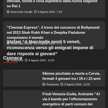
ufficiale, novità e cosa aspettarsi dalla nuova stagione
2
su Rai 1
Anna Gaia Cavallo
8 Agosto 2026 : 7:23
Pantaloni bianchi di Pippa
Middleton: un’alternativa leggera e
accattivante al denim.
“Chennai Express”, il treno del successo di Bollywood:
3
nel 2013 Shah Rukh Khan e Deepika Padukone
conquistano il mondo
Stefani “A Marcinelle morti 5 veneti,
Carolina Marconi svela il terribile
Anna Gaia Cavallo
8 Agosto 2026 : 7:17
momento in Pronto Soccorso:
riconoscenza verso gli emigrati impone di
“Temevo il ritorno del tumore.”
dare risposte ai giovani”
4
Cronaca
Redazione
8 Agosto 2026 : 14:20
Carolina Marconi in vacanza:
“Pressione alta, nausea e mal di
54enne picchiato a morte a Cervia,
testa, ho temuto il peggio.”
fermati 4 giovani tra i 19 e i 23 anni
5
Redazione
8 Agosto 2026 : 11:00
Friuli-Venezia Giulia, Amirante “Al
via il bando per l’efficientamento
energetico di parti comuni dei