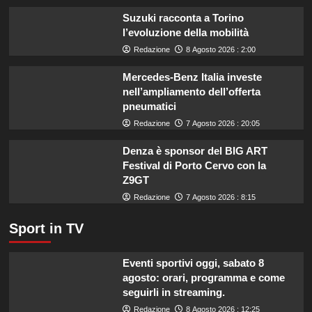
tua
Suzuki racconta a Torino
estate:
l’evoluzione della mobilità
il
menù
Redazione
8 Agosto 2026 : 2:00
ideale
contro
Mercedes-Benz Italia investe
il
nell’ampliamento dell’offerta
caldo
pneumatici
secondo
Redazione
7 Agosto 2026 : 20:05
gli
esperti.
Denza è sponsor del BIG ART
Festival di Porto Cervo con la
Z9GT
Redazione
7 Agosto 2026 : 8:15
Sport in TV
Eventi sportivi oggi, sabato 8
agosto: orari, programma e come
seguirli in streaming.
Redazione
8 Agosto 2026 : 12:25