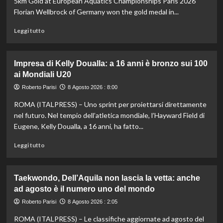
5km Gold at European Aquatics Championships Paris 2026
Florian Wellbrock of Germany won the gold medal in...
Leggi
Leggi tutto
di
più
su
Impresa di Kelly Doualla: a 16 anni è bronzo sui 100
Nuoto
ai Mondiali U20
di
fondo,
Roberto Parisi
8 Agosto 2026 : 8:00
Italia
ROMA (ITALPRESS) – Uno sprint per proiettarsi direttamente
d’argento
nella
nel futuro. Nel tempio dell’atletica mondiale, l’Hayward Field di
staffetta
Eugene, Kelly Doualla, a 16 anni, ha fatto...
mista
agli
Leggi
Leggi tutto
Europei
di
di
più
Parigi
su
Taekwondo, Dell’Aquila non lascia la vetta: anche
Impresa
ad agosto è il numero uno del mondo
di
Kelly
Roberto Parisi
8 Agosto 2026 : 2:05
Doualla:
ROMA (ITALPRESS) – Le classifiche aggiornate ad agosto del
a