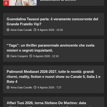
3
Carolina Marconi svela il terribile
Guendalina Tavassi parla: è veramente concorrente del
momento in Pronto Soccorso:
Grande Fratello Vip?
“Temevo il ritorno del tumore.”
4
Anna Gaia Cavallo
8 Agosto 2026 : 13:20
Carolina Marconi in vacanza:
“Yaga”: un thriller paranormale avvincente che svela
“Pressione alta, nausea e mal di
misteri e segreti inquietanti.
testa, ho temuto il peggio.”
5
Dario Cangemi
8 Agosto 2026 : 12:10
Cristina Marino e Luca Argentero:
Palinsesti Mediaset 2026-2027, tutte le novità: grandi
un nuovo bambino in arrivo? Indizi
ritorni, reality, fiction e nuovi show su Canale 5, Italia 1 e
sulla terza gravidanza.
Rete 4
1
Anna Gaia Cavallo
8 Agosto 2026 : 7:27
Britney Spears: il suo intenso sfogo
su madre e fallimenti emotivi
Affari Tuoi 2026, torna Stefano De Martino: data