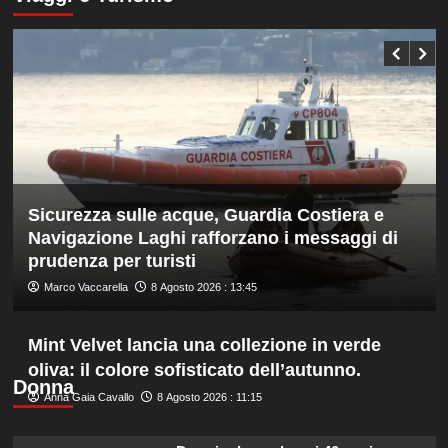
nella
Nazionale,
gara
ecco
maschile
lo
staff
di
Mancini:
Bollini
vice,
Oriali
torna
team
Sicurezza sulle acque, Guardia Costiera e
manager,
Bonucci
Navigazione Laghi rafforzano i messaggi di
tra
prudenza per turisti
i
Marco Vaccarella
8 Agosto 2026 : 13:45
collaboratori
Mint Velvet lancia una collezione in verde
oliva: il colore sofisticato dell’autunno.
Donna
Anna Gaia Cavallo
8 Agosto 2026 : 11:15