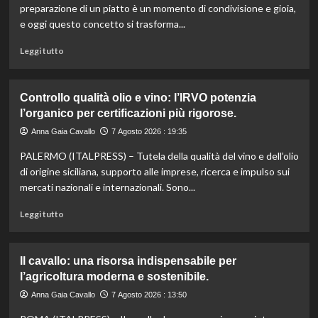
preparazione di un piatto è un momento di condivisione e gioia,
e oggi questo concetto si trasforma...
Leggi
Leggi tutto
di
più
su
Controllo qualità olio e vino: l’IRVO potenzia
Marco
l’organico per certificazioni più rigorose.
Bianchi:
“Ricette
Anna Gaia Cavallo
7 Agosto 2026 : 19:35
incompiute,
PALERMO (ITALPRESS) – Tutela della qualità del vino e dell’olio
come
le
di origine siciliana, supporto alle imprese, ricerca e impulso sui
vite
mercati nazionali e internazionali. Sono...
colpite
dai
Leggi
Leggi tutto
tagli
di
agli
più
aiuti
su
Il cavallo: una risorsa indispensabile per
umanitari”.
Controllo
l’agricoltura moderna e sostenibile.
qualità
olio
Anna Gaia Cavallo
7 Agosto 2026 : 13:50
e