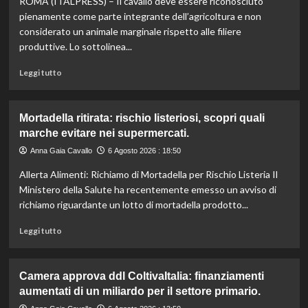
ROMA (ITALPRESS) – Il cavallo deve essere riconosciuto
vino:
l’IRVO
pienamente come parte integrante dell’agricoltura e non
potenzia
considerato un animale marginale rispetto alle filiere
l’organico
produttive. Lo sottolinea...
per
certificazioni
Leggi
Leggi tutto
più
di
rigorose.
più
su
Mortadella ritirata: rischio listeriosi, scopri quali
Il
marche evitare nei supermercati.
cavallo:
una
Anna Gaia Cavallo
6 Agosto 2026 : 18:50
risorsa
Allerta Alimenti: Richiamo di Mortadella per Rischio Listeria Il
indispensabile
per
Ministero della Salute ha recentemente emesso un avviso di
l’agricoltura
richiamo riguardante un lotto di mortadella prodotto...
moderna
e
Leggi
Leggi tutto
sostenibile.
di
più
su
Camera approva ddl ColtivaItalia: finanziamenti
Mortadella
aumentati di un miliardo per il settore primario.
ritirata:
rischio