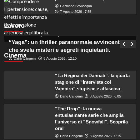
Germana Bevilacqua
Assunzioni in Veneto: 6 coadiutori
7 Agosto 2026 : 7:55
amministrativi cercasi, lavoro a tempo
Lavoro
indeterminato.
Germana Bevilacqua
8 Agosto 2026 : 12:55
“Yaga”: un thriller paranormale avvincente
che svela misteri e segreti inquietanti.
Cinema
Dario Cangemi
8 Agosto 2026 : 12:10
“La Regina dei Dannati”: la quarta
stagione di “Intervista col
Vampiro” stupisce e affascina.
Dario Cangemi
8 Agosto 2026 : 6:05
“The Drop”: la nuova
entusiasmante serie che amplia
l’universo di “Snowfall”. Scoprila
ora!
Dario Cangemi
8 Agosto 2026 : 0:15