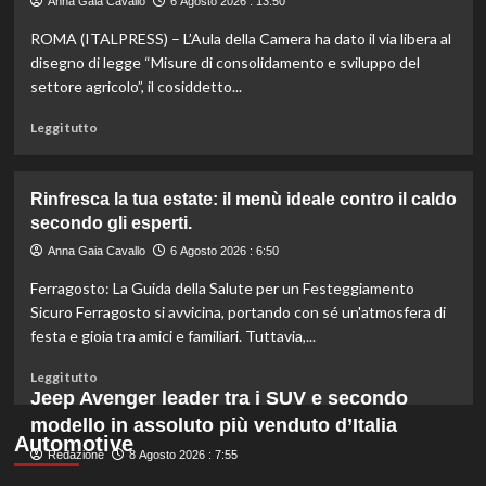
Anna Gaia Cavallo
6 Agosto 2026 : 13:50
listeriosi,
ROMA (ITALPRESS) – L’Aula della Camera ha dato il via libera al
scopri
quali
disegno di legge “Misure di consolidamento e sviluppo del
marche
settore agricolo”, il cosiddetto...
evitare
nei
Leggi
Leggi tutto
supermercati.
di
più
su
Rinfresca la tua estate: il menù ideale contro il caldo
Camera
secondo gli esperti.
approva
ddl
Anna Gaia Cavallo
6 Agosto 2026 : 6:50
ColtivaItalia:
Ferragosto: La Guida della Salute per un Festeggiamento
finanziamenti
aumentati
Sicuro Ferragosto si avvicina, portando con sé un'atmosfera di
di
festa e gioia tra amici e familiari. Tuttavia,...
un
miliardo
Leggi
Leggi tutto
per
di
Jeep Avenger leader tra i SUV e secondo
il
più
modello in assoluto più venduto d’Italia
settore
su
Automotive
primario.
Redazione
Rinfresca
8 Agosto 2026 : 7:55
la