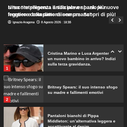
“Temevo il ritorno del tumore.”
Menu
4
Urso “Intelligenza artificiale e spazio le nuove
Nitecore presenta il suo power bank più
Giuseppe Recca
8 Agosto 2026 : 13:50
principale
frontiere della dimensione umana”
leggero e compatto di sempre. Scopri di più!
Carolina Marconi in vacanza:
Ignazio Aragona
Ignazio Aragona
8 Agosto 2026 : 14:15
8 Agosto 2026 : 11:30
“Pressione alta, nausea e mal di
testa, ho temuto il peggio.”
5
Cristina Marino e Luca Argentero:
un nuovo bambino in arrivo? Indizi
sulla terza gravidanza.
1
Britney Spears: il suo intenso sfogo
su madre e fallimenti emotivi
2
Pantaloni bianchi di Pippa
Middleton: un’alternativa leggera e
accattivante al denim.