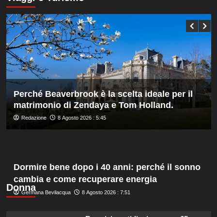
Bonucci
Darderi
tra
agli
i
ottavi
collaboratori
del
Masters
1000
di
Montreal,
Shang
battuto
Perché Beaverbrook è la scelta ideale per il
in
matrimonio di Zendaya e Tom Holland.
tre
set
Redazione
8 Agosto 2026 : 5:45
Dormire bene dopo i 40 anni: perché il sonno
cambia e come recuperare energia
Donna
Germana Bevilacqua
8 Agosto 2026 : 7:51