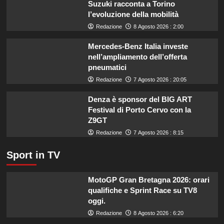
Suzuki racconta a Torino
estate:
l’evoluzione della mobilità
il
menù
Redazione
8 Agosto 2026 : 2:00
ideale
contro
Mercedes-Benz Italia investe
il
nell’ampliamento dell’offerta
caldo
pneumatici
secondo
Redazione
7 Agosto 2026 : 20:05
gli
esperti.
Denza è sponsor del BIG ART
Festival di Porto Cervo con la
Z9GT
Redazione
7 Agosto 2026 : 8:15
Sport in TV
MotoGP Gran Bretagna 2026: orari
qualifiche e Sprint Race su TV8
oggi.
Redazione
8 Agosto 2026 : 6:20