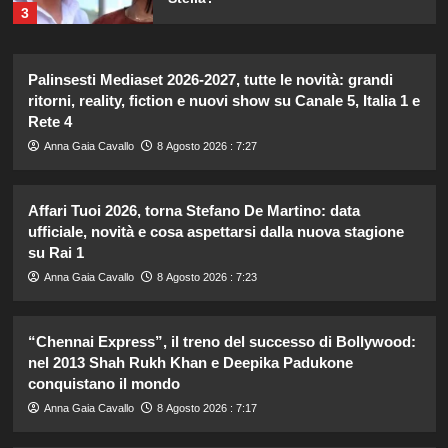
3
Elisabetta Gregoraci incontra la
Palinsesti Mediaset 2026-2027, tutte le novità: grandi
sorella in Costa Smeralda: momenti
ritorni, reality, fiction e nuovi show su Canale 5, Italia 1 e
da ricordare insieme.
Rete 4
4
Anna Gaia Cavallo
8 Agosto 2026 : 7:27
Il midi dress azzurro di Harriet
Phillips: l’eleganza estiva che non
Affari Tuoi 2026, torna Stefano De Martino: data
dimenticherò mai.
ufficiale, novità e cosa aspettarsi dalla nuova stagione
5
su Rai 1
Anna Gaia Cavallo
8 Agosto 2026 : 7:23
Carolina Marconi svela il terribile
momento in Pronto Soccorso:
“Temevo il ritorno del tumore.”
“Chennai Express”, il treno del successo di Bollywood:
1
nel 2013 Shah Rukh Khan e Deepika Padukone
conquistano il mondo
Carolina Marconi in vacanza:
Anna Gaia Cavallo
8 Agosto 2026 : 7:17
“Pressione alta, nausea e mal di
testa, ho temuto il peggio.”