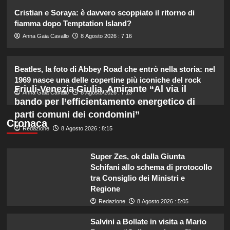
2
Cristian e Soraya: è davvero scoppiato il ritorno di
fiamma dopo Temptation Island?
Debora Bragetti in vacanza da sola:
Anna Gaia Cavallo
8 Agosto 2026 : 7:16
finita la relazione con Alessio Pilli
Stella?
3
Beatles, la foto di Abbey Road che entrò nella storia: nel
1969 nasce una delle copertine più iconiche del rock
Friuli-Venezia Giulia, Amirante “Al via il
Elisabetta Gregoraci incontra la
Anna Gaia Cavallo
8 Agosto 2026 : 7:13
sorella in Costa Smeralda: momenti
bando per l’efficientamento energetico di
da ricordare insieme.
parti comuni dei condomini”
4
Cronaca
Redazione
8 Agosto 2026 : 8:15
Il midi dress azzurro di Harriet
Phillips: l’eleganza estiva che non
Super Zes, ok dalla Giunta
dimenticherò mai.
Schifani allo schema di protocollo
5
tra Consiglio dei Ministri e
Regione
Redazione
8 Agosto 2026 : 5:05
Salvini a Bollate in visita a Mario