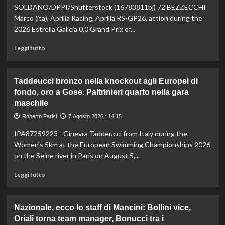
vetta:
SOLDANO/DPPI/Shutterstock (16783811bj) 72 BEZZECCHI
anche
Marco (ita), Aprilia Racing, Aprilia RS-GP26, action during the
ad
2026 Estrella Galicia 0,0 Grand Prix of...
agosto
è
Leggi
Leggi tutto
il
di
numero
più
uno
su
Taddeucci bronzo nella knockout agli Europei di
del
In
fondo, oro a Gose. Paltrinieri quarto nella gara
mondo
Gran
maschile
Bretagna
Bezzecchi
Roberto Parisi
7 Agosto 2026 : 14:15
torna
in
IPA87259223 - Ginevra Taddeucci from Italy during the
sella
Women's 5km at the European Swimming Championships 2026
ed
on the Seine river in Paris on August 5,...
è
davanti
Leggi
Leggi tutto
a
di
tutti
più
nelle
su
Nazionale, ecco lo staff di Mancini: Bollini vice,
Practice
Taddeucci
Oriali torna team manager, Bonucci tra i
bronzo