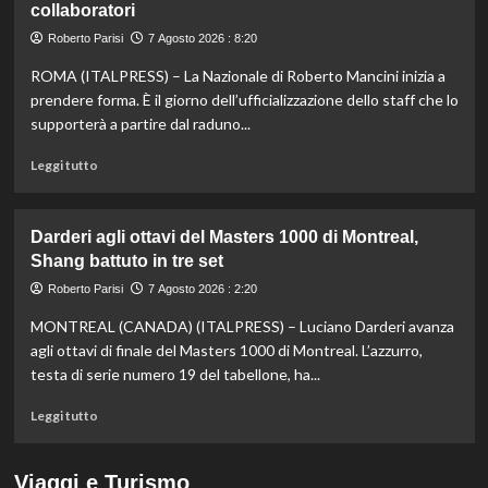
collaboratori
nella
knockout
Roberto Parisi
7 Agosto 2026 : 8:20
agli
Europei
ROMA (ITALPRESS) – La Nazionale di Roberto Mancini inizia a
di
prendere forma. È il giorno dell’ufficializzazione dello staff che lo
fondo,
supporterà a partire dal raduno...
oro
a
Leggi
Leggi tutto
Gose.
di
Paltrinieri
più
quarto
su
Darderi agli ottavi del Masters 1000 di Montreal,
nella
Nazionale,
Shang battuto in tre set
gara
ecco
maschile
lo
Roberto Parisi
7 Agosto 2026 : 2:20
staff
MONTREAL (CANADA) (ITALPRESS) – Luciano Darderi avanza
di
Mancini:
agli ottavi di finale del Masters 1000 di Montreal. L’azzurro,
Bollini
testa di serie numero 19 del tabellone, ha...
vice,
Oriali
Leggi
Leggi tutto
torna
di
team
più
manager,
su
Viaggi e Turismo