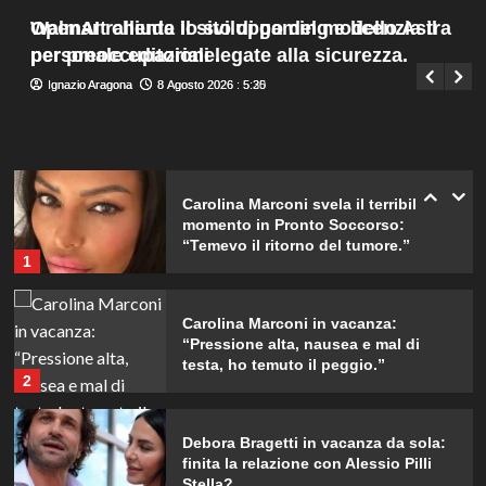
da ricordare insieme.
Menu
4
Walmart chiude il sito di gaming e licenzia il
OpenAI rallenta lo sviluppo del modello Astra
Giuseppe Recca
8 Agosto 2026 : 7:45
principale
personale editoriale.
per preoccupazioni legate alla sicurezza.
Il midi dress azzurro di Harriet
Ignazio Aragona
Ignazio Aragona
8 Agosto 2026 : 5:30
8 Agosto 2026 : 5:25
Phillips: l’eleganza estiva che non
dimenticherò mai.
5
Carolina Marconi svela il terribile
momento in Pronto Soccorso:
“Temevo il ritorno del tumore.”
1
Carolina Marconi in vacanza:
“Pressione alta, nausea e mal di
testa, ho temuto il peggio.”
2
Debora Bragetti in vacanza da sola:
finita la relazione con Alessio Pilli
Stella?