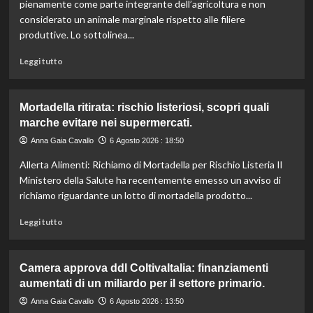
l’IRVO
pienamente come parte integrante dell’agricoltura e non
potenzia
considerato un animale marginale rispetto alle filiere
l’organico
produttive. Lo sottolinea...
per
certificazioni
Leggi
Leggi tutto
più
di
rigorose.
più
su
Mortadella ritirata: rischio listeriosi, scopri quali
Il
marche evitare nei supermercati.
cavallo:
una
Anna Gaia Cavallo
6 Agosto 2026 : 18:50
risorsa
Allerta Alimenti: Richiamo di Mortadella per Rischio Listeria Il
indispensabile
per
Ministero della Salute ha recentemente emesso un avviso di
l’agricoltura
richiamo riguardante un lotto di mortadella prodotto...
moderna
e
Leggi
Leggi tutto
sostenibile.
di
più
su
Camera approva ddl ColtivaItalia: finanziamenti
Mortadella
aumentati di un miliardo per il settore primario.
ritirata:
rischio
Anna Gaia Cavallo
6 Agosto 2026 : 13:50
listeriosi,