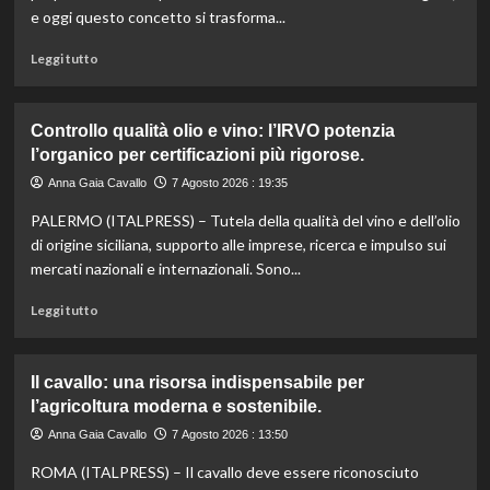
e oggi questo concetto si trasforma...
Leggi
Leggi tutto
di
più
su
Controllo qualità olio e vino: l’IRVO potenzia
Marco
l’organico per certificazioni più rigorose.
Bianchi:
“Ricette
Anna Gaia Cavallo
7 Agosto 2026 : 19:35
incompiute,
PALERMO (ITALPRESS) – Tutela della qualità del vino e dell’olio
come
le
di origine siciliana, supporto alle imprese, ricerca e impulso sui
vite
mercati nazionali e internazionali. Sono...
colpite
dai
Leggi
Leggi tutto
tagli
di
agli
più
aiuti
su
Il cavallo: una risorsa indispensabile per
umanitari”.
Controllo
l’agricoltura moderna e sostenibile.
qualità
olio
Anna Gaia Cavallo
7 Agosto 2026 : 13:50
e
ROMA (ITALPRESS) – Il cavallo deve essere riconosciuto
vino: