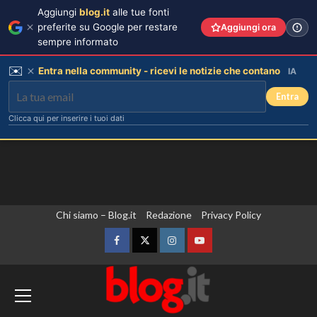
Aggiungi
blog.it
alle tue fonti
preferite su Google per restare
Aggiungi ora
sempre informato
✉️
Entra nella community - ricevi le notizie che contano
IA
Entra
Clicca qui per inserire i tuoi dati
Vai
Chi siamo – Blog.it
Redazione
Privacy Policy
Debora Bragetti in vacanza da sola:
finita la relazione con Alessio Pilli
al
Stella?
contenuto
Facebook
Twitter
Instagram
YouTube
3
Zelensky in Serbia, prima visita
Elisabetta Gregoraci incontra la
sorella in Costa Smeralda: momenti
dall’inizio della guerra