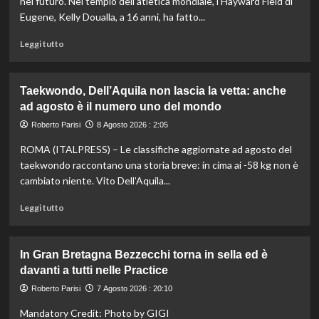
nel futuro. Nel tempio dell’atletica mondiale, l’Hayward Field di
Eugene, Kelly Doualla, a 16 anni, ha fatto...
Leggi
Leggi tutto
di
più
su
Taekwondo, Dell’Aquila non lascia la vetta: anche
Impresa
ad agosto è il numero uno del mondo
di
Kelly
Roberto Parisi
8 Agosto 2026 : 2:05
Doualla:
ROMA (ITALPRESS) – Le classifiche aggiornate ad agosto del
a
16
taekwondo raccontano una storia breve: in cima ai -58 kg non è
anni
cambiato niente. Vito Dell’Aquila...
è
bronzo
Leggi
Leggi tutto
sui
di
100
più
ai
su
In Gran Bretagna Bezzecchi torna in sella ed è
Mondiali
Taekwondo,
davanti a tutti nelle Practice
U20
Dell’Aquila
non
Roberto Parisi
7 Agosto 2026 : 20:10
lascia
Mandatory Credit: Photo by GIGI
la