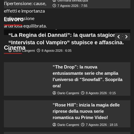
Germana Bevilacqua
Marche: opportunità di lavoro per coadiutori
7 Agosto 2026 : 7:55
amministrativi con licenza media disponibile
Lavoro
subito!
Germana Bevilacqua
8 Agosto 2026 : 6:50
“La Regina dei Dannati”: la quarta stagione di
“Intervista col Vampiro” stupisce e affascina.
Cinema
Dario Cangemi
8 Agosto 2026 : 6:05
“The Drop”: la nuova
entusiasmante serie che amplia
l’universo di “Snowfall”. Scoprila
ora!
Dario Cangemi
8 Agosto 2026 : 0:15
“Rose Hill”: inizia la magia delle
riprese della nuova serie
romantica su Prime Video!
Dario Cangemi
7 Agosto 2026 : 18:15