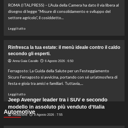
ROMA (ITALPRESS) – L’Aula della Camera ha dato il via libera al
scopri
quali
disegno di legge “Misure di consolidamento e sviluppo del
marche
settore agricolo”, il cosiddetto...
evitare
nei
Leggi
Leggi tutto
supermercati.
di
più
su
Rinfresca la tua estate: il menù ideale contro il caldo
Camera
secondo gli esperti.
approva
ddl
Anna Gaia Cavallo
6 Agosto 2026 : 6:50
ColtivaItalia:
Ferragosto: La Guida della Salute per un Festeggiamento
finanziamenti
aumentati
Sicuro Ferragosto si avvicina, portando con sé un'atmosfera di
di
festa e gioia tra amici e familiari. Tuttavia,...
un
miliardo
Leggi
Leggi tutto
per
di
Jeep Avenger leader tra i SUV e secondo
il
più
modello in assoluto più venduto d’Italia
settore
su
Automotive
primario.
Redazione
Rinfresca
8 Agosto 2026 : 7:55
la
tua