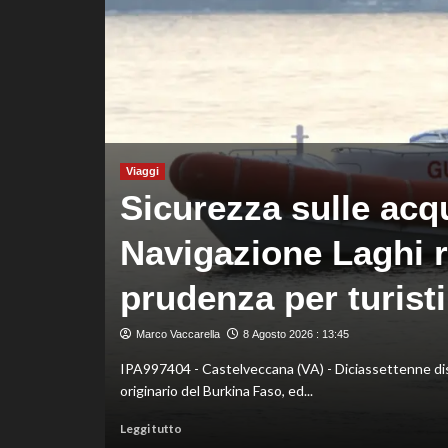
ed
è
davanti
a
tutti
nelle
Practice
Viaggi
Sicurezza sulle acq
Navigazione Laghi r
prudenza per turisti
 Parsonage, il
Marco Vaccarella
8 Agosto 2026 : 13:45
IPA997404 - Castelveccana (VA) - Diciassettenne dispe
originario del Burkina Faso, ed...
Leggi
Leggi tutto
di