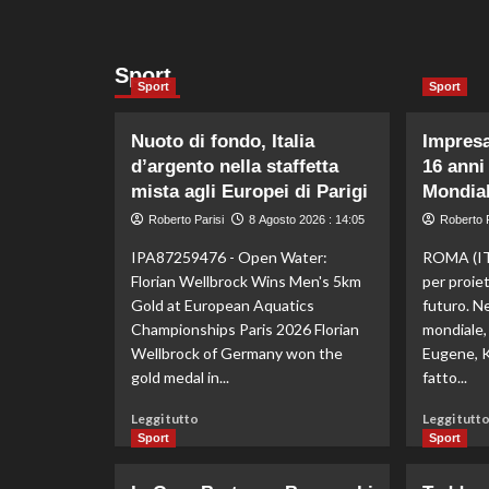
Sport
Sport
Sport
Nuoto di fondo, Italia
Impresa
d’argento nella staffetta
16 anni
mista agli Europei di Parigi
Mondial
Roberto Parisi
8 Agosto 2026 : 14:05
Roberto P
IPA87259476 - Open Water:
ROMA (IT
Florian Wellbrock Wins Men's 5km
per proie
Gold at European Aquatics
futuro. Ne
Championships Paris 2026 Florian
mondiale, 
Wellbrock of Germany won the
Eugene, Ke
gold medal in...
fatto...
Leggi
Leggi tutto
Leggi tutt
di
Sport
Sport
più
su