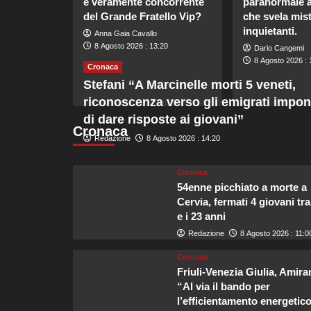
è veramente concorrente
paranormale 
del Grande Fratello Vip?
che svela mist
inquietanti.
Anna Gaia Cavallo
8 Agosto 2026 : 13:20
Dario Cangemi
8 Agosto 2026 : 
Cronaca
Stefani “A Marcinelle morti 5 veneti,
riconoscenza verso gli emigrati impo
di dare risposte ai giovani”
Cronaca
Redazione
8 Agosto 2026 : 14:20
Cronaca
54enne picchiato a morte a
Cervia, fermati 4 giovani tra
e i 23 anni
Redazione
8 Agosto 2026 : 11:0
Cronaca
Friuli-Venezia Giulia, Amira
“Al via il bando per
l’efficientamento energetico