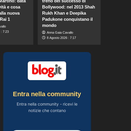
Martino: data
treno del successo di
vacanza: “Pressione
vità e cosa
Bollywood: nel 2013 Shah
alta, nausea e mal di
5
testa, ho temuto il
alla nuova
Rukh Khan e Deepika
peggio.”
Rai 1
Padukone conquistano il
Gossip
mondo
allo
Cristina Marino e
: 7:23
Anna Gaia Cavallo
Luca Argentero: un
8 Agosto 2026 : 7:17
nuovo bambino in
1
arrivo? Indizi sulla
terza gravidanza.
Gossip
Britney Spears: il suo
intenso sfogo su
madre e fallimenti
2
emotivi
Gossip
Pantaloni bianchi di
Entra nella community
Pippa Middleton:
un’alternativa leggera
Entra nella community - ricevi le
3
e accattivante al
notizie che contano
denim.
Gossip
Carolina Marconi
svela il terribile