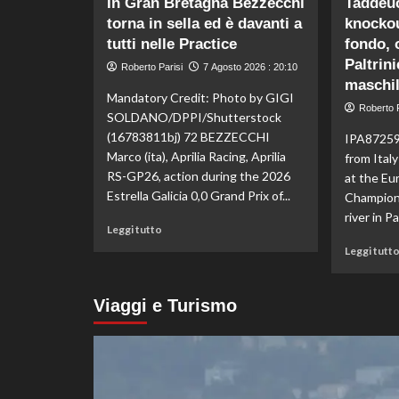
In Gran Bretagna Bezzecchi
Taddeuc
Nuoto
torna in sella ed è davanti a
knockou
di
fondo,
tutti nelle Practice
fondo, 
Italia
Paltrini
Roberto Parisi
7 Agosto 2026 : 20:10
d’argento
maschi
nella
Mandatory Credit: Photo by GIGI
staffetta
Roberto P
SOLDANO/DPPI/Shutterstock
mista
(16783811bj) 72 BEZZECCHI
IPA87259
agli
Marco (ita), Aprilia Racing, Aprilia
from Ital
Europei
RS-GP26, action during the 2026
di
at the E
Parigi
Estrella Galicia 0,0 Grand Prix of...
Champion
river in P
Leggi
Leggi tutto
di
Leggi tutt
più
su
In
Viaggi e Turismo
Gran
Bretagna
Bezzecchi
torna
in
sella