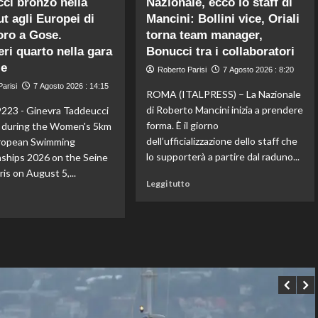
ci bronzo nella
Nazionale, ecco lo staff di
Impresa
Taekwondo,
t agli Europei di
Mancini: Bollini vice, Oriali
di
Dell’Aquila
Kelly
oro a Gose.
torna team manager,
non
Doualla:
lascia
eri quarto nella gara
Bonucci tra i collaboratori
a
la
le
Roberto Parisi
7 Agosto 2026 : 8:20
16
vetta:
arisi
anni
7 Agosto 2026 : 14:15
anche
ROMA (ITALPRESS) – La Nazionale
è
ad
di Roberto Mancini inizia a prendere
223 - Ginevra Taddeucci
bronzo
agosto
forma. È il giorno
y during the Women's 5km
sui
è
dell’ufficializzazione dello staff che
uropean Swimming
100
il
ai
numero
lo supporterà a partire dal raduno...
ships 2026 on the Seine
Mondiali
uno
aris on August 5,...
U20
Leggi
del
Leggi tutto
di
mondo
Leggi
o
più
di
su
più
Nazionale,
su
ecco
Taddeucci
lo
bronzo
staff
nella
di
knockout
Mancini:
agli
Bollini