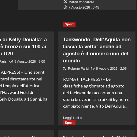
Marco Vaccarella
7 Agosto 2026 : 8:45
Sport
 di Kelly Doualla: a
Taekwondo, Dell’Aquila non
 è bronzo sui 100 ai
lascia la vetta: anche ad
i U20
agosto è il numero uno del
mondo
arisi
8 Agosto 2026 : 8:00
Roberto Parisi
8 Agosto 2026 : 2:05
ALPRESS) – Uno sprint
ttarsi direttamente nel
ROMA (ITALPRESS) – Le
l tempio dell’atletica
classifiche aggiornate ad agosto
l’Hayward Field di
del taekwondo raccontano una
lly Doualla, a 16 anni, ha
storia breve: in cima ai -58 kg non è
cambiato niente. Vito Dell’Aquila...
Leggi
Leggi
o
Leggi tutto
di
di
Sport
più
più
su
su