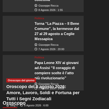
Giuseppe Recca
8 Agosto 2026 : 1:55
Politica
Torna “La Piazza – Il Bene
Comune”, la kermesse dal
Viaggi
27 al 29 agosto a Ceglie
Perché Beaverbrook è la sc
Messapica
Giuseppe Recca
matrimonio di Zendaya e 
7 Agosto 2026 : 20:00
Politica
Redazione
8 Agosto 2026 : 5:45
Papa Leone XIV ai giovani
ad Assisi “Il coraggio di
Scopri le Camere Romantiche di Beaverbrook Immerso nella splendida c
compiere scelte è l’atto
luogo che promette esperienze indimenticabili per le coppie in...
più rivoluzionario”
Oroscopo del giorno
Leggi
Leggi tutto
Giuseppe Recca
Oroscopo del 8 agosto 2026:
di
7 Agosto 2026 : 14:05
Amore, Lavoro, Soldi e Fortuna per
più
su
Tutti i Segni Zodiacali
Perché
Oroscopo
Blog.IT
8 Agosto 2026 : 6:00
Beaverbrook