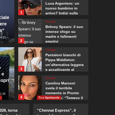
Luca Argentero: un
nuovo bambino in
1
arrivo? Indizi sulla
ciale
terza gravidanza.
Gossip
iere
Britney Spears: il suo
a”
intenso sfogo su
madre e fallimenti
14:15
2
emotivi
Gossip
Mondo
Pantaloni bianchi di
Madrid
Pippa Middleton:
un’alternativa leggera
o
3
e accattivante al
erbia, prima visita
fronti
 e
denim.
Gossip
opri
lla guerra
proven
Carolina Marconi
svela il terribile
momento in Pronto
5
11:30
Giuseppe Recca
4
Soccorso: “Temevo il
o
Tv e Spettacolo
ritorno del tumore.”
Gossip
2026, torna
“Chennai Express”, il
Carolina Marconi in