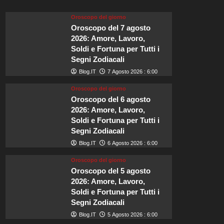
è
la
Oroscopo del giorno
scelta
Oroscopo del 7 agosto
ideale
2026: Amore, Lavoro,
per
Soldi e Fortuna per Tutti i
il
Segni Zodiacali
matrimonio
di
Blog.IT
7 Agosto 2026 : 6:00
Zendaya
Oroscopo del giorno
e
Oroscopo del 6 agosto
Tom
Holland.
2026: Amore, Lavoro,
Soldi e Fortuna per Tutti i
Segni Zodiacali
Blog.IT
6 Agosto 2026 : 6:00
Oroscopo del giorno
Oroscopo del 5 agosto
2026: Amore, Lavoro,
Soldi e Fortuna per Tutti i
Segni Zodiacali
Blog.IT
5 Agosto 2026 : 6:00