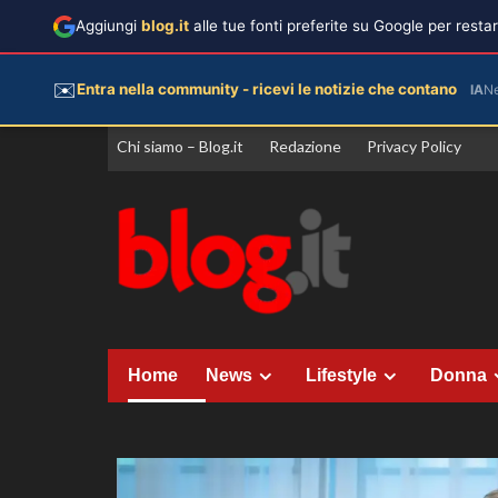
Aggiungi
blog.it
alle tue fonti preferite su Google per rest
✉️
Entra nella community - ricevi le notizie che contano
IA
N
Vai
Chi siamo – Blog.it
Redazione
Privacy Policy
al
contenuto
Home
News
Lifestyle
Donna