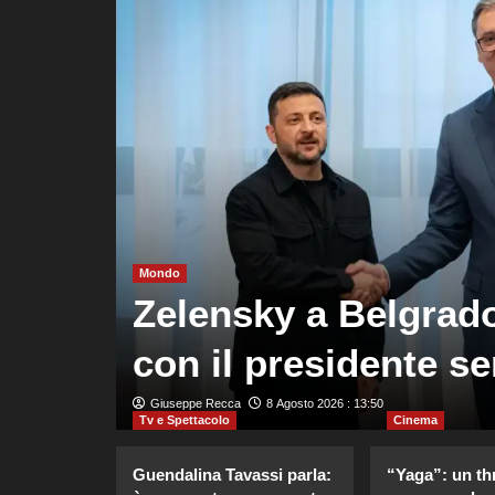
 in
uove
Mondo
egate
Zelensky a Belgrado
so”
con il presidente s
Giuseppe Recca
8 Agosto 2026 : 13:50
Tv e Spettacolo
Cinema
Guendalina Tavassi parla:
“Yaga”: un thr