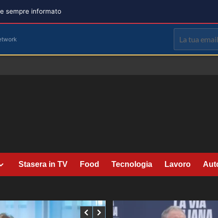
are sempre informato
etwork
Stasera in TV
Food
Tecnologia
Lavoro
Aut