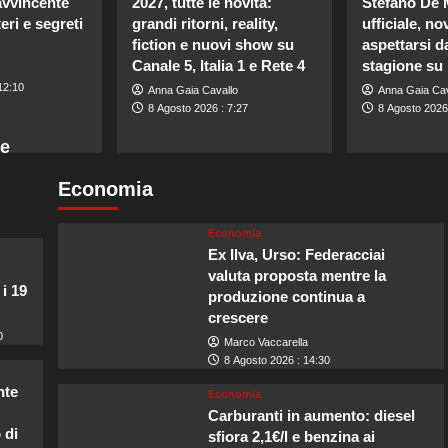
avvincente
2027, tutte le novità:
Stefano De 
eri e segreti
grandi ritorni, reality,
ufficiale, no
fiction e nuovi show su
aspettarsi d
Canale 5, Italia 1 e Rete 4
stagione su 
12:10
Anna Gaia Cavallo
Anna Gaia Cav
8 Agosto 2026 : 7:27
8 Agosto 2026 
ne
Economia
Economia
Ex Ilva, Urso: Federacciai
valuta proposta mentre la
 i 19
produzione continua a
crescere
0
Marco Vaccarella
8 Agosto 2026 : 14:30
nte
Economia
Carburanti in aumento: diesel
 di
sfiora 2,1€/l e benzina ai