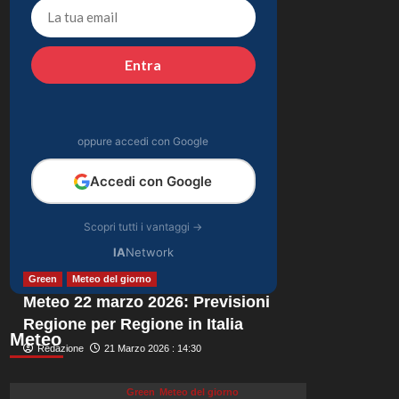
momento in Pronto
4
Soccorso: “Temevo il
ritorno del tumore.”
Gossip
Entra
Carolina Marconi in
vacanza: “Pressione
alta, nausea e mal di
5
testa, ho temuto il
oppure accedi con Google
peggio.”
Accedi con Google
Scopri tutti i vantaggi →
IA
Network
Green
Meteo del giorno
Meteo 22 marzo 2026: Previsioni
Regione per Regione in Italia
Meteo
Redazione
21 Marzo 2026 : 14:30
Green
Meteo del giorno