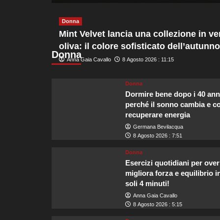
più
su
Donna
Sicurezza
Mint Velvet lancia una collezione in ve
sulle
oliva: il colore sofisticato dell’autunno
acque,
Donna
Guardia
Anna Gaia Cavallo
8 Agosto 2026 : 11:15
Costiera
e
Navigazione
Donna
Laghi
Dormire bene dopo i 40 ann
rafforzano
perché il sonno cambia e 
i
recuperare energia
messaggi
Germana Bevilacqua
di
8 Agosto 2026 : 7:51
prudenza
per
Donna
turisti
Esercizi quotidiani per over
migliora forza e equilibrio i
soli 4 minuti!
Anna Gaia Cavallo
8 Agosto 2026 : 5:15