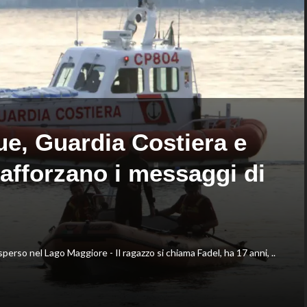
Europei
vice,
di
Oriali
fondo,
torna
oro
team
a
manager,
Gose.
Bonucci
Paltrinieri
tra
quarto
i
nella
collaboratori
gara
maschile
ue, Guardia Costiera e
afforzano i messaggi di
rso nel Lago Maggiore - Il ragazzo si chiama Fadel, ha 17 anni, ..