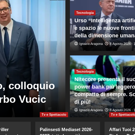
Tecnologia
Urso “Intelligenza artifi
e spazio le nuove front
della dimensione uman
Ignazio Aragona
8 Agosto 2026 : 
Tecnologia
Mondo
Nitecore presenta il su
, colloquio
Zelensky in S
power bank più leggero
compatto di sempre. Sc
erbo Vucic
dall’inizio de
di più!
Giuseppe Recca
Ignazio Aragona
8 Agosto 2026 : 7:4
8 Agosto 2026 : 
Tv e Spettacolo
Tv e Spettacol
iller
Palinsesti Mediaset 2026-
Affari Tuoi 