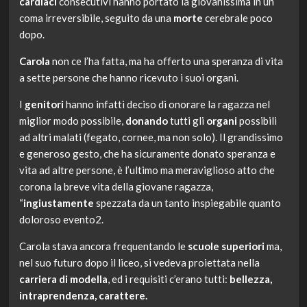
cardiaci
consecutivi hanno portato la giovanissima in un
coma irreversibile, seguito da una
morte
cerebrale poco
dopo.
Carola
non ce l’ha fatta, ma ha offerto una speranza di vita
a sette persone che hanno ricevuto i suoi organi.
I
genitori
hanno infatti deciso di onorare la ragazza nel
miglior modo possibile,
donando
tutti gli
organi
possibili
ad altri malati (fegato, cornee, ma non solo). Il grandissimo
e generoso gesto, che ha sicuramente donato speranza e
vita ad altre persone, è l’ultimo ma meraviglioso atto che
corona la breve vita della giovane ragazza,
“
ingiustamente
spezzata da un tanto inspiegabile quanto
doloroso evento2.
Carola stava ancora frequentando le
scuole superiori
ma,
nel suo futuro dopo il liceo, si vedeva proiettata nella
carriera di modella
, ed i requisiti c’erano tutti:
bellezza,
intraprendenza, carattere.