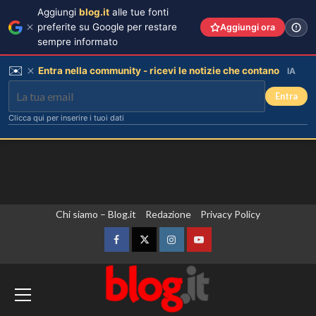
Aggiungi
blog.it
alle tue fonti
preferite su Google per restare
Aggiungi ora
sempre informato
✉️
Entra nella community - ricevi le notizie che contano
IA
Entra
Clicca qui per inserire i tuoi dati
Vai
Chi siamo – Blog.it
Redazione
Privacy Policy
al
contenuto
Facebook
Twitter
Instagram
YouTube