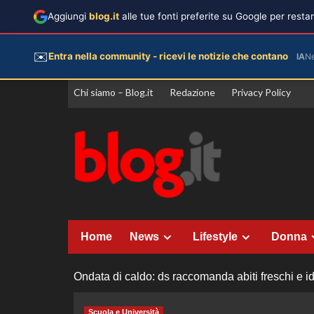
Aggiungi
blog.it
alle tue fonti preferite su Google per rest
✉️
Entra nella community - ricevi le notizie che contano
IA
N
Vai
Chi siamo – Blog.it
Redazione
Privacy Policy
al
contenuto
Home
News
Lifestyle
Donna
Ondata di caldo: ds raccomanda abiti freschi e idr
Scuola e Università