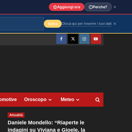
Aggiungi ora
Perche?
Entra
Clicca qui per inserire i tuoi dati
Facebook
Twitter
Instagram
YouTube
omotive
Oroscopo
Meteo
Attualità
Daniele Mondello: “Riaperte le
indagini su Viviana e Gioele, la