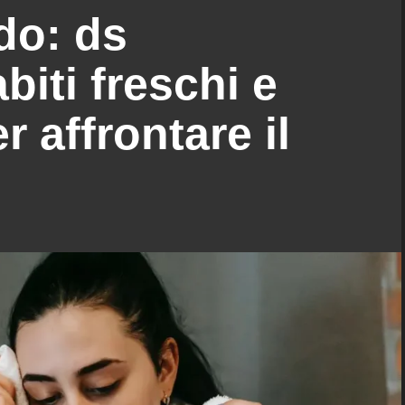
do: ds
iti freschi e
r affrontare il