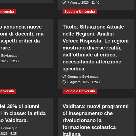
7 Agosto 2026 : 11:40
niversità
Scuola e Università
o annuncia nuove
Titolo: Situazione Attuale
oni di docenti, ma
nelle Regioni: Analisi
aspetti critici da
Veloce Risposta: Le regioni
rare.
mostrano diverse realtà,
dall’ottimale al critico,
 Bevilacqua
necessitando attenzione
 2026 : 23:30
specifica.
Germana Bevilacqua
6 Agosto 2026 : 17:40
niversità
Scuola e Università
del 30% di alunni
Valditara: nuovi programmi
i in classe: la sfida
di insegnamento che
no Valditara.
rivoluzionano la
formazione scolastica
 Bevilacqua
italiana.
2026 : 5:35