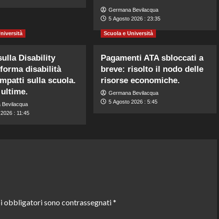
Germana Bevilacqua
5 Agosto 2026 : 23:35
niversità
Scuola e Università
ulla Disability
Pagamenti ATA sbloccati a
iforma disabilità
breve: risolto il nodo delle
impatti sulla scuola.
risorse economiche.
 ultime.
Germana Bevilacqua
5 Agosto 2026 : 5:45
 Bevilacqua
2026 : 11:45
i obbligatori sono contrassegnati
*