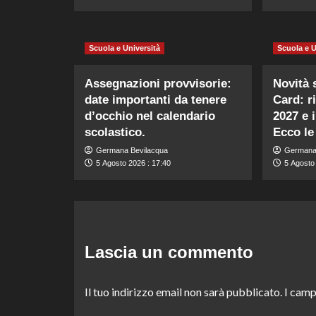
Scuola e Università
Scuola e U
Assegnazioni provvisorie:
Novità s
date importanti da tenere
Card: r
d’occhio nel calendario
2027 e 
scolastico.
Ecco le
Germana Bevilacqua
Germana
5 Agosto 2026 : 17:40
5 Agosto 
Lascia un commento
Il tuo indirizzo email non sarà pubblicato.
I camp