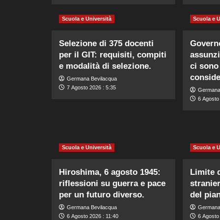
Scuola e Università
Scuola e U
Selezione di 375 docenti
Govern
per il GIT: requisiti, compiti
assunzi
e modalità di selezione.
ci sono 
conside
Germana Bevilacqua
7 Agosto 2026 : 5:35
Germana
6 Agosto
Scuola e Università
Scuola e U
Hiroshima, 6 agosto 1945:
Limite 
riflessioni su guerra e pace
stranier
per un futuro diverso.
del pia
Germana Bevilacqua
Germana
6 Agosto 2026 : 11:40
6 Agosto 