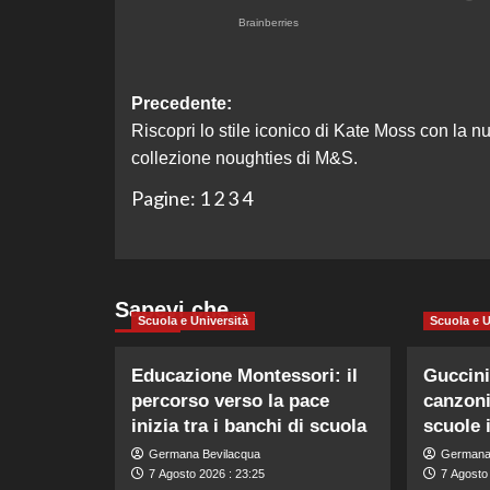
Navigazione
Precedente:
Riscopri lo stile iconico di Kate Moss con la n
articolo
collezione noughties di M&S.
Pagine:
1
2
3
4
Sapevi che…
Scuola e Università
Scuola e U
Educazione Montessori: il
Guccini
percorso verso la pace
canzoni
inizia tra i banchi di scuola
scuole 
Germana Bevilacqua
Germana
7 Agosto 2026 : 23:25
7 Agosto