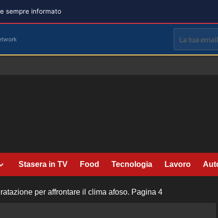
are sempre informato
etwork
Stasera in TV
Food
Tecnologia
Lavoro
Aut
atazione per affrontare il clima afoso.
Pagina 4