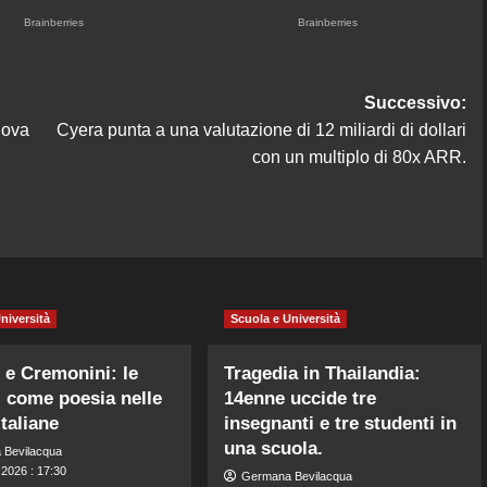
Successivo:
uova
Cyera punta a una valutazione di 12 miliardi di dollari
con un multiplo di 80x ARR.
niversità
Scuola e Università
 e Cremonini: le
Tragedia in Thailandia:
 come poesia nelle
14enne uccide tre
italiane
insegnanti e tre studenti in
una scuola.
 Bevilacqua
 2026 : 17:30
Germana Bevilacqua