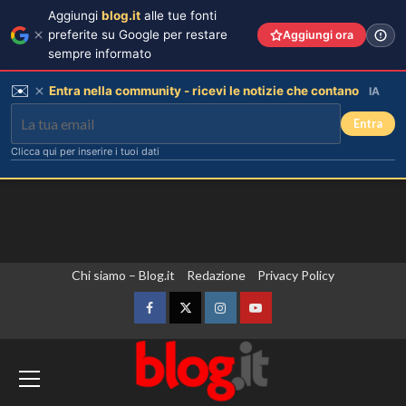
Aggiungi
blog.it
alle tue fonti
preferite su Google per restare
Aggiungi ora
sempre informato
✉️
Entra nella community - ricevi le notizie che contano
IA
Entra
Clicca qui per inserire i tuoi dati
Vai
Chi siamo – Blog.it
Redazione
Privacy Policy
al
contenuto
Facebook
Twitter
Instagram
YouTube