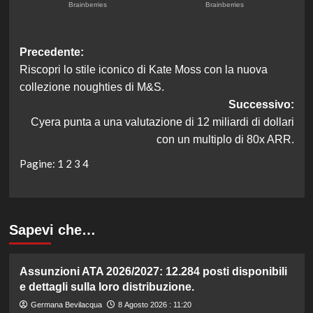
Navigazione
Precedente:
Riscopri lo stile iconico di Kate Moss con la nuova
articolo
collezione noughties di M&S.
Successivo:
Cyera punta a una valutazione di 12 miliardi di dollari
con un multiplo di 80x ARR.
Pagine:
1
2
3
4
Sapevi che…
Assunzioni ATA 2026/2027: 12.284 posti disponibili
e dettagli sulla loro distribuzione.
Germana Bevilacqua
8 Agosto 2026 : 11:20