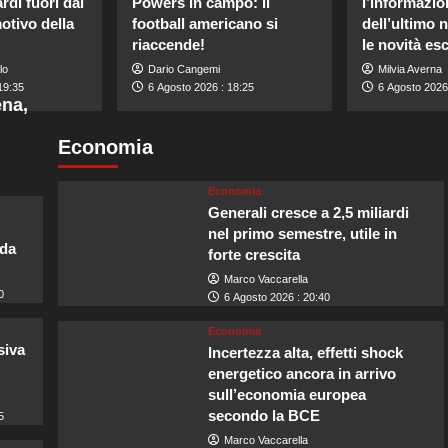
di fuori dal
Powers in campo: il
l’informazio
motivo della
football americano si
dell’ultimo 
riaccende!
le novità es
lo
Dario Cangemi
Milvia Averna
19:35
6 Agosto 2026 : 18:25
6 Agosto 2026
ena,
Economia
Economia
Generali cresce a 2,5 miliardi
nel primo semestre, utile in
lda
forte crescita
Marco Vaccarella
0
6 Agosto 2026 : 20:40
Economia
siva
Incertezza alta, effetti shock
energetico ancora in arrivo
sull’economia europea
secondo la BCE
5
Marco Vaccarella