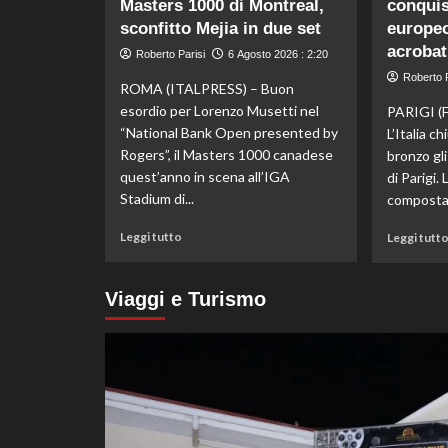
Masters 1000 di Montreal,
conquis
en
sconfitto Mejia in due set
plein
europeo
di
acrobat
Roberto Parisi
6 Agosto 2026 : 2:20
Pellacani
Roberto P
agli
ROMA (ITALPRESS) – Buon
Europei
esordio per Lorenzo Musetti nel
PARIGI (
di
“National Bank Open presented by
L’Italia c
tuffi,
Rogers”, il Masters 1000 canadese
bronzo gli
il
quest’anno in scena all’IGA
di Parigi.
quinto
Stadium di...
oro
composta 
arriva
Leggi
nel
Leggi tutto
Leggi tutt
di
sincro
più
con
su
Pizzini
Viaggi e Turismo
Esordio
ok
per
Musetti
al
Masters
1000
di