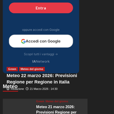
vittima di un ingiusto
Entra
5
attacco mediatico”.
oppure accedi con Google
Accedi con Google
Scopri tutti i vantaggi →
IA
Network
Green
Meteo del giorno
Meteo 22 marzo 2026: Previsioni
Regione per Regione in Italia
Meteo
Redazione
21 Marzo 2026 : 14:30
Green
Meteo del giorno
Meteo 21 marzo 2026:
Previsioni Regione per