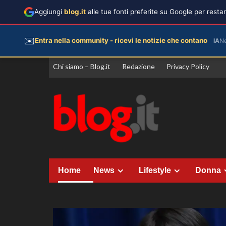
Aggiungi
blog.it
alle tue fonti preferite su Google per rest
✉️
Entra nella community - ricevi le notizie che contano
IA
N
Vai
Chi siamo – Blog.it
Redazione
Privacy Policy
al
contenuto
Home
News
Lifestyle
Donna