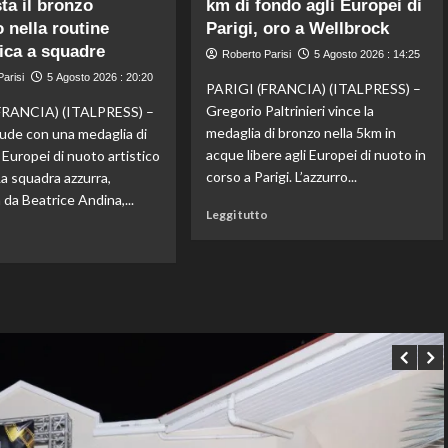
ta il bronzo
km di fondo agli Europei di
piega
Priante
il
 nella routine
(Siga)
Parigi, oro a Wellbrock
Chelsea
“La
ica a squadre
Roberto Parisi
5 Agosto 2026 : 14:25
a
credibilità
arisi
5 Agosto 2026 : 20:20
Hong
del
PARIGI (FRANCIA) (ITALPRESS) –
Kong,
sistema
Gregorio Paltrinieri vince la
FRANCIA) (ITALPRESS) –
decisivo
passa
medaglia di bronzo nella 5km in
hiude con una medaglia di
Zhegrova
da
acque libere agli Europei di nuoto in
 Europei di nuoto artistico
governance
corso a Parigi. L’azzurro...
 La squadra azzurra,
e
trasparenza”
da Beatrice Andina,...
Leggi
Leggi tutto
di
Leggi
o
più
di
su
più
Paltrinieri
su
di
Nuoto
bronzo
artistico,
nella
l’Italia
5
conquista
km
il
di
bronzo
fondo
europeo
agli
nella