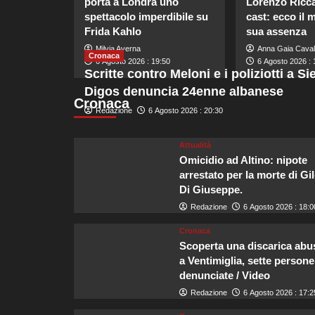
porta a Londra uno
Lorenzo Riccar
spettacolo imperdibile su
cast: ecco il 
Frida Kahlo
sua assenza
Milvia Averna
Anna Gaia Caval
Cronaca
6 Agosto 2026 : 19:50
6 Agosto 2026 : 
Scritte contro Meloni e i poliziotti a Si
Digos denuncia 24enne albanese
Cronaca
Redazione
6 Agosto 2026 : 20:30
Attualità
Omicidio ad Altino: nipote
arrestato per la morte di Gi
Di Giuseppe.
Redazione
6 Agosto 2026 : 18:0
Cronaca
Scoperta una discarica abu
a Ventimiglia, sette persone
denunciate / Video
Redazione
6 Agosto 2026 : 17:2