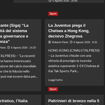
5 Agosto 2026 : 20:45
Sport
iante (Siga) “La
La Juventus piega il
lità del sistema
Chelsea a Hong Kong,
a governance e
decisivo Zhegrova
enza”
Roberto Parisi
6 Agosto 2026 : 8:20
arisi
6 Agosto 2026 : 14:25
HONG KONG (CINA) (ITALPRESS)
– La Juventus chiude con una
ALPRESS) – “Le recenti
vittoria di prestigio la tournèe
he hanno interessato
asiatica superando 1-0 il Chelsea al
azione del calcio mondiale
Kai Tak Sports Park...
 che la fiducia nello
 può mai essere data per...
Leggi
Leggi tutto
di
Leggi
o
più
di
Sport
su
più
La
su
tistico, l’Italia
Paltrinieri di bronzo nella 5
Juventus
Fifa,