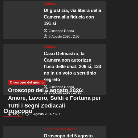
Politica
Dl giustizia, via libera della
Camera alla fiducia con
191 sì
Viaggi
Giuseppe Recca
I 10 paesi 
6 Agosto 2026 : 2:05
Politica
fuga tranqui
Caso Delmastro, la
Camera non autorizza
ta, la forza
Redazione
5 Agosto 2026 : 18:
l’uso delle chat: 206 sì, 133
no in un voto a scrutinio
Crediamo fermamente che le es
segreto
destinazione. Riflessioni in ango
Oroscopo del giorno
Giuseppe Recca
Oroscopo del 6 agosto 2026:
Leggi
5 Agosto 2026 : 20:10
Leggi tutto
Amore, Lavoro, Soldi e Fortuna per
di
oro: il turismo italiano cresce e
più
Tutti i Segni Zodiacali
su
Oroscopo
Blog.IT
6 Agosto 2026 : 6:00
I
10
paesi
Oroscopo del giorno
più
Oroscopo del 5 agosto