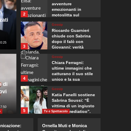
avventure
emozionanti in
n
2
motoslitta sul
zati
secondo ghiacciaio
Gossip
più grande d’Islanda.
Riccardo Guarnieri
chiude con Sabrina
dopo il falò con
20:25
3
Mondo
Giovanni: verità
inaspettate svelate.
Ambas
Gossip
Chiara Ferragni:
il premier Spajic
“Accor
ultime immagini che
catturano il suo stile
4
unico e la sua
Ue per i rimpatri
ulteri
e di
bellezza.
Gossip
ovi
rritorio”
strate
Katia Fanelli sostiene
Sabrina Soussi: “È
vittima di un ingiusto
5
17:50
Giuseppe Recca
5
attacco mediatico”.
o
Tv e Spettacolo
Gossip
nicazione:
Ornella Muti e Monica
Cristian confessa il