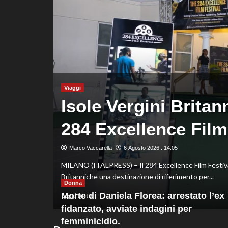
Montreal,
sconfitto
Mejia
in
due
set
Viaggi
Mazz
 cinema e folklore al
lavo
val
Marco Vacca
ROMA (ITALPR
 con un obiettivo chiaro: rendere le Isole Vergini
proprio per 
Donna
Le
Morte di Daniela Florea: arrestato l’ex
Leggi tutto
di
fidanzato, avviate indagini per
più
femminicidio.
su