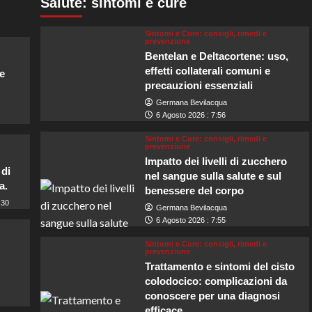
Salute: sintomi e cure
zzi
urismo
liano
Sintomi e Cure: consigli, rimedi e
prevenzione
Bentelan e Deltacortene: uso,
scita,
effetti collaterali comuni e
e
precauzioni essenziali
rza
voro
Germana Bevilacqua
6 Agosto 2026 : 7:56
trale”
Sintomi e Cure: consigli, rimedi e
prevenzione
Impatto dei livelli di zucchero
 di
nel sangue sulla salute e sul
a.
benessere del corpo
:30
Germana Bevilacqua
6 Agosto 2026 : 7:55
Sintomi e Cure: consigli, rimedi e
prevenzione
Trattamento e sintomi del cisto
colodocico: complicazioni da
conoscere per una diagnosi
efficace