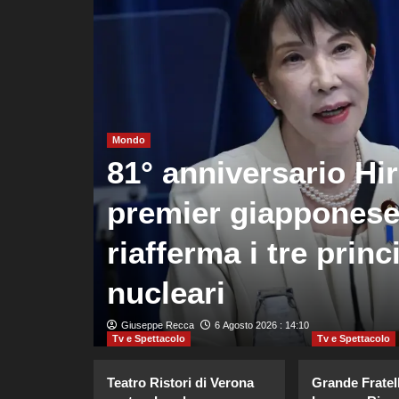
Mondo
esenta
81° anniversario Hi
lla
premier giapponese
 del
riafferma i tre princ
nucleari
Giuseppe Recca
6 Agosto 2026 : 14:10
Tv e Spettacolo
Tv e Spettacolo
Teatro Ristori di Verona
Grande Fratell