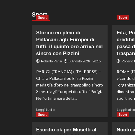
Sport
Sport
Sport
Storico en plein di
Fifa, Pr
Pellacani agli Europei di
credibi
tuffi, il quinto oro arriva nel
passa d
sincro con Pizzini
traspar
Roberto Parisi
6 Agosto 2026 : 20:15
Roberto P
PARIGI (FRANCIA) (ITALPRESS) –
ROMA (IT
Chiara Pellacani ed Elisa Pizzini
vicende c
medaglia d’oro nel trampolino sincro
l’organizz
3 metri agli Europei di tuffi di Parigi.
dimostrano
Nell’ultima gara della...
sport non
Leggi
Leggi tutto
Leggi tutt
di
Sport
Sport
più
su
Esordio ok per Musetti al
Nuoto ar
Storico