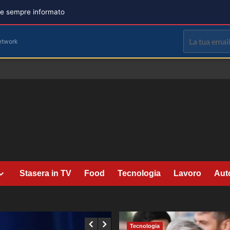
are sempre informato
etwork
Stasera in TV
Food
Tecnologia
Lavoro
Aut
Tecnologia