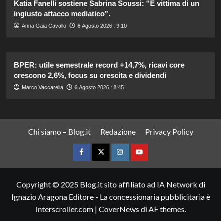
Katia Fanelli sostiene Sabrina Soussi: “È vittima di un
ingiusto attacco mediatico”.
Anna Gaia Cavallo
6 Agosto 2026 : 9:10
BPER: utile semestrale record +14,7%, ricavi core
crescono 2,6%, focus su crescita e dividendi
Marco Vaccarella
6 Agosto 2026 : 8:45
Chi siamo – Blog.it
Redazione
Privacy Policy
Facebook
Twitter
Instagram
YouTube
Copyright © 2025 Blog.it sito affiliato ad IA Network di
Ignazio Aragona Editore - La concessionaria pubblicitaria è
Interscroller.com
|
CoverNews
di AF themes.