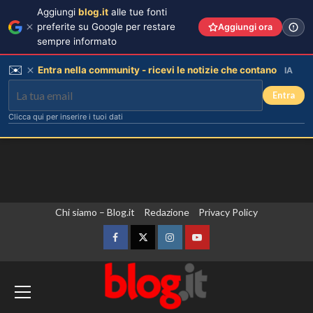
Aggiungi
blog.it
alle tue fonti
preferite su Google per restare
Aggiungi ora
sempre informato
✉️
Entra nella community - ricevi le notizie che contano
IA
Entra
Clicca qui per inserire i tuoi dati
Vai
Chi siamo – Blog.it
Redazione
Privacy Policy
al
contenuto
Facebook
Twitter
Instagram
YouTube