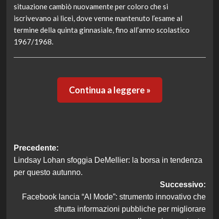
situazione cambiò nuovamente per coloro che si
iscrivevano ai licei, dove venne mantenuto l’esame al
termine della quinta ginnasiale, fino all’anno scolastico
1967/1968.
Continua a leggere »
Navigazione
Precedente:
Lindsay Lohan sfoggia DeMellier: la borsa in tendenza
articolo
per questo autunno.
Successivo:
Facebook lancia “AI Mode”: strumento innovativo che
sfrutta informazioni pubbliche per migliorare