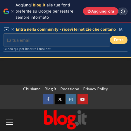
Aggiungi
blog.it
alle tue fonti
preferite su Google per restare
Aggiungi ora
sempre informato
✉️
Entra nella community - ricevi le notizie che contano
IA
Entra
Clicca qui per inserire i tuoi dati
Vai
Chi siamo – Blog.it
Redazione
Privacy Policy
al
contenuto
Facebook
Twitter
Instagram
YouTube