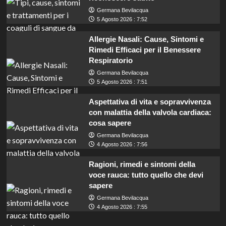
Germana Bevilacqua
5 Agosto 2026 : 7:52
Allergie Nasali: Cause, Sintomi e
Rimedi Efficaci per il Benessere
Respiratorio
Germana Bevilacqua
5 Agosto 2026 : 7:51
Aspettativa di vita e sopravvivenza
con malattia della valvola cardiaca:
cosa sapere
Germana Bevilacqua
4 Agosto 2026 : 7:56
Ragioni, rimedi e sintomi della
voce rauca: tutto quello che devi
sapere
Germana Bevilacqua
Concorso per diplomati: opportunità per
4 Agosto 2026 : 7:55
amministrativi all’Ordine Consiglio del Lavoro