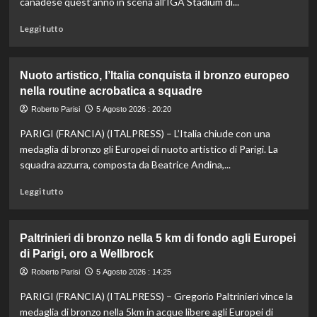
canadese quest’anno in scena all’IGA Stadium di...
Leggi
Leggi tutto
di
più
su
Nuoto artistico, l’Italia conquista il bronzo europeo
Esordio
nella routine acrobatica a squadre
ok
per
Roberto Parisi
5 Agosto 2026 : 20:20
Musetti
PARIGI (FRANCIA) (ITALPRESS) – L’Italia chiude con una
al
Masters
medaglia di bronzo gli Europei di nuoto artistico di Parigi. La
1000
squadra azzurra, composta da Beatrice Andina,...
di
Montreal,
Leggi
Leggi tutto
sconfitto
di
Mejia
più
in
su
Paltrinieri di bronzo nella 5 km di fondo agli Europei
due
Nuoto
di Parigi, oro a Wellbrock
set
artistico,
l’Italia
Roberto Parisi
5 Agosto 2026 : 14:25
conquista
PARIGI (FRANCIA) (ITALPRESS) – Gregorio Paltrinieri vince la
il
bronzo
medaglia di bronzo nella 5km in acque libere agli Europei di