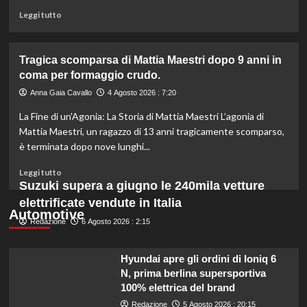
per
Leggi
Leggi tutto
problemi
di
di
più
sicurezza.
su
Tragica scomparsa di Mattia Maestri dopo 9 anni in
Anguria:
coma per formaggio crudo.
non
scartare
Anna Gaia Cavallo
4 Agosto 2026 : 7:20
semi
La Fine di un'Agonia: La Storia di Mattia Maestri L’agonia di
e
parte
Mattia Maestri, un ragazzo di 13 anni tragicamente scomparso,
bianca!
è terminata dopo nove lunghi...
Scopri
perché
Leggi
Leggi tutto
sono
di
Suzuki supera a giugno le 240mila vetture
preziosi
più
elettrificate vendute in Italia
per
su
Automotive
la
Redazione
Tragica
6 Agosto 2026 : 2:15
salute.
scomparsa
di
Hyundai apre gli ordini di Ioniq 6
Mattia
N, prima berlina supersportiva
Maestri
100% elettrica del brand
dopo
9
Redazione
5 Agosto 2026 : 20:15