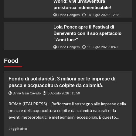
World: vivi un’avventura
preistorica indimenticabile!
Dario Cangemi
14 Luglio 2026 : 12:35
Lola Ponce apre il Festival di
Benevento con il suo spettacolo
“Anni luce”.
Dario Cangemi
11 Luglio 2026 : 0:40
Food
Fondo di solidarietà: 3 milioni per le imprese di
pesca e acquacoltura colpite da calamità.
Anna Gaia Cavallo
5 Agosto 2026 : 13:50
ROMA (ITALPRESS) – Rafforzare il sostegno alle imprese della
pesca e dell’acquacoltura colpite da calamità naturali e da
eventi meteorologici e meteomarini eccezionali. È questo...
Leggi
Leggi tutto
di