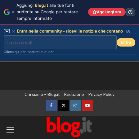
Aggiungi
blog.it
alle tue fonti
preferite su Google per restare
Aggiungi ora
sempre informato
✉️
Entra nella community - ricevi le notizie che contano
IA
Entra
Clicca qui per inserire i tuoi dati
Vai
Chi siamo – Blog.it
Redazione
Privacy Policy
Laila Hasanovic, fidanzata di Sinner,
incanta la passerella di Copenhagen
al
con il suo stile.
contenuto
Facebook
Twitter
Instagram
YouTube
3
Ambasciata d’Albania a Roma “Accordo
con l’Italia rafforza ulteriormente il
Hai notato il linguaggio attento di re
Carlo nell’annuncio della nascita di
partenariato strategico”