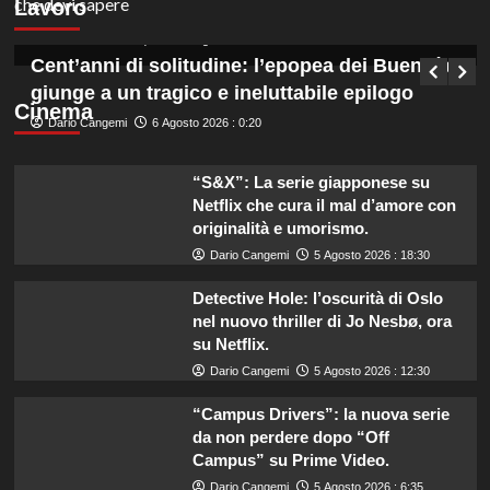
Lavoro
di Bari.
Germana Bevilacqua
6 Agosto 2026 : 1:05
Cent’anni di solitudine: l’epopea dei Buendía
giunge a un tragico e ineluttabile epilogo
Cinema
Dario Cangemi
6 Agosto 2026 : 0:20
“S&X”: La serie giapponese su
Netflix che cura il mal d’amore con
originalità e umorismo.
Dario Cangemi
5 Agosto 2026 : 18:30
Detective Hole: l’oscurità di Oslo
nel nuovo thriller di Jo Nesbø, ora
su Netflix.
Dario Cangemi
5 Agosto 2026 : 12:30
“Campus Drivers”: la nuova serie
da non perdere dopo “Off
Campus” su Prime Video.
Dario Cangemi
5 Agosto 2026 : 6:35