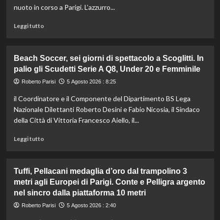
europeo
nuoto in corso a Parigi. L’azzurro...
nella
routine
Leggi
Leggi tutto
acrobatica
di
a
più
squadre
su
Beach Soccer, sei giorni di spettacolo a Scoglitti. In
Paltrinieri
palio gli Scudetti Serie A Q8, Under 20 e Femminile
di
bronzo
Roberto Parisi
5 Agosto 2026 : 8:25
nella
il Coordinatore e il Componente del Dipartimento BS Lega
5
km
Nazionale Dilettanti Roberto Desini e Fabio Nicosia, il Sindaco
di
della Città di Vittoria Francesco Aiello, il...
fondo
agli
Leggi
Leggi tutto
Europei
di
di
più
Parigi,
su
Tuffi, Pellacani medaglia d’oro dal trampolino 3
oro
Beach
metri agli Europei di Parigi. Conte e Pelligra argento
a
Soccer,
nel sincro dalla piattaforma 10 metri
Wellbrock
sei
giorni
Roberto Parisi
5 Agosto 2026 : 2:40
di