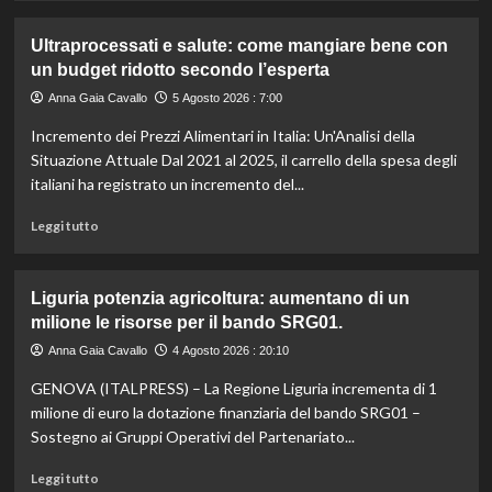
più
su
Ultraprocessati e salute: come mangiare bene con
Fondo
un budget ridotto secondo l’esperta
di
solidarietà:
Anna Gaia Cavallo
5 Agosto 2026 : 7:00
3
Incremento dei Prezzi Alimentari in Italia: Un'Analisi della
milioni
per
Situazione Attuale Dal 2021 al 2025, il carrello della spesa degli
le
italiani ha registrato un incremento del...
imprese
di
Leggi
Leggi tutto
pesca
di
e
più
acquacoltura
su
Liguria potenzia agricoltura: aumentano di un
colpite
Ultraprocessati
milione le risorse per il bando SRG01.
da
e
calamità.
salute:
Anna Gaia Cavallo
4 Agosto 2026 : 20:10
come
GENOVA (ITALPRESS) – La Regione Liguria incrementa di 1
mangiare
bene
milione di euro la dotazione finanziaria del bando SRG01 –
con
Sostegno ai Gruppi Operativi del Partenariato...
un
budget
Leggi
Leggi tutto