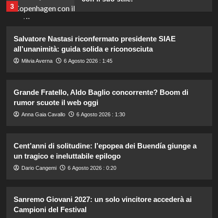
3
Hai notato il linguaggio attento di re
Salvatore Nastasi riconfermato presidente SIAE
Carlo nell’annuncio della nascita di
all’unanimità: guida solida e riconosciuta
Eugenia?
4
Milvia Averna
6 Agosto 2026 : 1:45
Sabrina Soussi torna sui social:
Grande Fratello, Aldo Baglio concorrente? Boom di
verità sul legame con Lory dopo
rumor scuote il web oggi
Giovanni in Temptation Island.
5
Anna Gaia Cavallo
6 Agosto 2026 : 1:30
Temptation Island: Diretta della
Cent’anni di solitudine: l’epopea dei Buendía giunge a
nona puntata, tutte le emozioni e i
un tragico e ineluttabile epilogo
colpi di scena!
1
Dario Cangemi
6 Agosto 2026 : 0:20
Chiara Ferragni e Josè Hernandez:
Sanremo Giovani 2027: un solo vincitore accederà ai
la prima estate insieme tra amore e
Campioni del Festival
rinascita