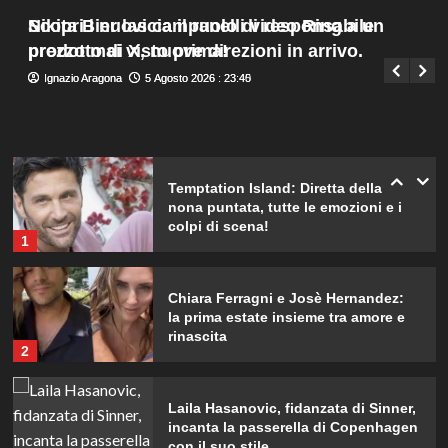
Eugenia?
Menu
4
Scopri i nuovi campanelli video Ring a un
Nikita Bier lascia il ruolo di responsabile
Giuseppe Recca
6 Agosto 2026 : 2:00
principale
prezzo mai visto prima!
prodotto di X, nuove direzioni in arrivo.
Sabrina Soussi torna sui social:
Ignazio Aragona
Ignazio Aragona
5 Agosto 2026 : 23:45
5 Agosto 2026 : 23:40
verità sul legame con Lory dopo
Giovanni in Temptation Island.
5
Temptation Island: Diretta della
nona puntata, tutte le emozioni e i
colpi di scena!
1
Chiara Ferragni e Josè Hernandez:
la prima estate insieme tra amore e
rinascita
2
Laila Hasanovic, fidanzata di Sinner,
incanta la passerella di Copenhagen
con il suo stile.