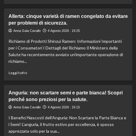
ridotto
di
secondo
più
l’esperta
su
Allerta: cinque varietà di ramen congelato da evitare
Liguria
per problemi di sicurezza.
potenzia
agricoltura:
Anna Gaia Cavallo
4 Agosto 2026 : 19:25
aumentano
Richiamo di Prodotti Shinzui Ramen: Informazioni Importanti
di
un
per i Consumatori I Dettagli del Richiamo Il Ministero della
milione
Salute ha recentemente avviato un'importante operazione di
le
richiamo...
risorse
per
Leggi
Leggi tutto
il
di
bando
più
SRG01.
su
Anguria: non scartare semi e parte bianca! Scopri
Allerta:
perché sono preziosi per la salute.
cinque
varietà
Anna Gaia Cavallo
4 Agosto 2026 : 19:15
di
I Benefici Nascosti dell’Anguria: Non Scartare la Parte Bianca e
ramen
congelato
i Semi! L’anguria, il frutto estivo per eccellenza, è spesso
da
apprezzata solo per la sua...
evitare