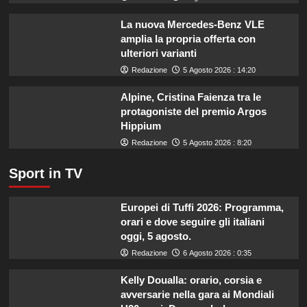
anni
in
La nuova Mercedes-Benz VLE
coma
amplia la propria offerta con
per
ulteriori varianti
formaggio
Redazione
5 Agosto 2026 : 14:20
crudo.
Alpine, Cristina Faienza tra le
protagoniste del premio Argos
Hippium
Redazione
5 Agosto 2026 : 8:20
Sport in TV
Europei di Tuffi 2026: Programma,
orari e dove seguire gli italiani
oggi, 5 agosto.
Redazione
6 Agosto 2026 : 0:35
Kelly Doualla: orario, corsia e
avversarie nella gara ai Mondiali