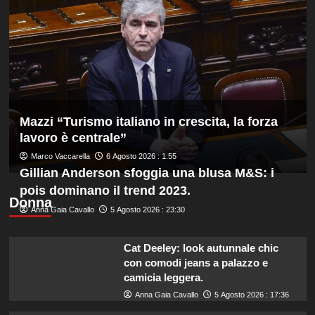
nel
lo
sincro
sport
dalla
rigenera
piattaforma
l’ex
10
piazza
metri
di
spaccio
Mazzi “Turismo italiano in crescita, la forza
lavoro è centrale”
Marco Vaccarella
6 Agosto 2026 : 1:55
Gillian Anderson sfoggia una blusa M&S: i
pois dominano il trend 2023.
Donna
Anna Gaia Cavallo
5 Agosto 2026 : 23:30
Cat Deeley: look autunnale chic
con comodi jeans a palazzo e
camicia leggera.
Anna Gaia Cavallo
5 Agosto 2026 : 17:36