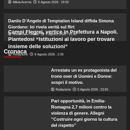
2
Milvia Averna
5 Agosto 2026 : 19:55
Laila Hasanovic, fidanzata di Sinner,
Danilo D’Angelo di Temptation Island diffida Simona
incanta la passerella di Copenhagen
Giordano: lei rivela verità sul flirt
con il suo stile.
Campi Flegrei, vertice in Prefettura a Napoli.
3
Anna Gaia Cavallo
5 Agosto 2026 : 19:40
Piantedosi “Istituzioni al lavoro per trovare
insieme delle soluzioni”
Hai notato il linguaggio attento di re
Cronaca
Redazione
6 Agosto 2026 : 2:35
Carlo nell’annuncio della nascita di
Eugenia?
4
Arrestato un ex protagonista del
trono over di Uomini e Donne:
Sabrina Soussi torna sui social:
scopri il motivo.
verità sul legame con Lory dopo
Redazione
5 Agosto 2026 : 23:55
Giovanni in Temptation Island.
5
Pari opportunità, in Emilia-
Romagna 2,7 milioni contro la
violenza di genere. Allegni
“Costruire ogni giorno la cultura
del rispetto”