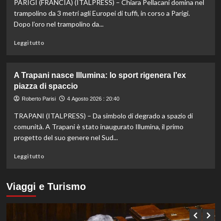
spettacolo
PARIGI (FRANCIA) (ITALPRESS) – Chiara Pellacani domina nel
a
trampolino da 3 metri agli Europei di tuffi, in corso a Parigi.
Scoglitti.
Dopo l’oro nel trampolino da...
In
palio
Leggi
Leggi tutto
gli
di
Scudetti
più
Serie
su
A Trapani nasce Illumina: lo sport rigenera l’ex
A
Tuffi,
piazza di spaccio
Q8,
Pellacani
Under
medaglia
Roberto Parisi
4 Agosto 2026 : 20:40
20
d’oro
e
TRAPANI (ITALPRESS) – Da simbolo di degrado a spazio di
dal
Femminile
trampolino
comunità. A Trapani è stato inaugurato Illumina, il primo
3
progetto del suo genere nel Sud...
metri
agli
Leggi
Leggi tutto
Europei
di
di
più
Parigi.
su
Viaggi e Turismo
Conte
A
e
Trapani
Pelligra
nasce
argento
Illumina: