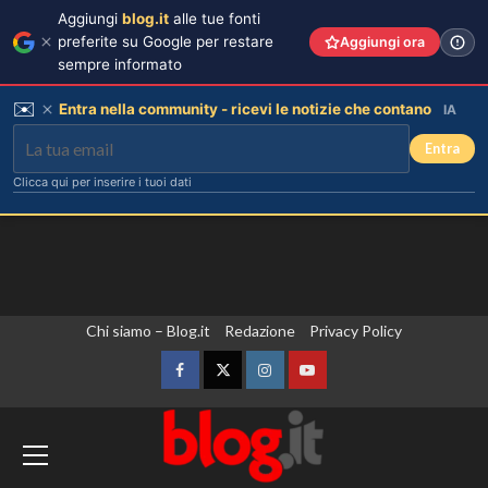
Aggiungi
blog.it
alle tue fonti
preferite su Google per restare
Aggiungi ora
sempre informato
✉️
Entra nella community - ricevi le notizie che contano
IA
Entra
Clicca qui per inserire i tuoi dati
Vai
Chi siamo – Blog.it
Redazione
Privacy Policy
al
contenuto
Facebook
Twitter
Instagram
YouTube