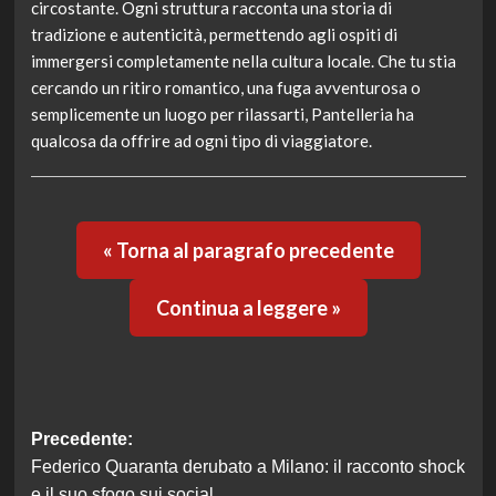
circostante. Ogni struttura racconta una storia di
tradizione e autenticità, permettendo agli ospiti di
immergersi completamente nella cultura locale. Che tu stia
cercando un ritiro romantico, una fuga avventurosa o
semplicemente un luogo per rilassarti, Pantelleria ha
qualcosa da offrire ad ogni tipo di viaggiatore.
« Torna al paragrafo precedente
Continua a leggere »
Navigazione
Precedente:
Federico Quaranta derubato a Milano: il racconto shock
articolo
e il suo sfogo sui social.