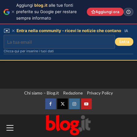
Aggiungi
blog.it
alle tue fonti
preferite su Google per restare
Aggiungi ora
sempre informato
✉️
Entra nella community - ricevi le notizie che contano
IA
Entra
Clicca qui per inserire i tuoi dati
Vai
Chi siamo – Blog.it
Redazione
Privacy Policy
al
contenuto
Facebook
Twitter
Instagram
YouTube