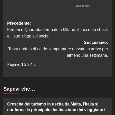
Navigazione
Precedente:
Federico Quaranta derubato a Milano: il racconto shock
articolo
e il suo sfogo sui social.
Successivo:
Terza ondata di caldo: temperature elevate in arrivo per
almeno una settimana.
Pagine:
1
2
3
4
5
Sapevi che…
Crescita del turismo in uscita da Malta, l’Italia si
conferma la principale destinazione dei viaggiatori