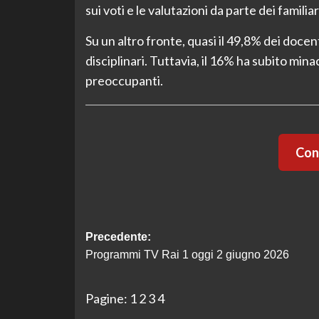
sui voti e le valutazioni da parte dei familiar
Su un altro fronte, quasi il 49,8% dei doce
disciplinari. Tuttavia, il 16% ha subito min
preoccupanti.
Cont
Navigazione
Precedente:
Programmi TV Rai 1 oggi 2 giugno 2026
articolo
Pagine:
1
2
3
4