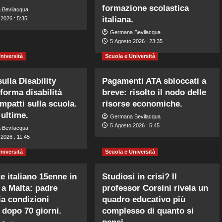
formazione scolastica
 Bevilacqua
italiana.
2026 : 5:35
Germana Bevilacqua
5 Agosto 2026 : 23:35
niversità
Scuola e Università
ulla Disability
Pagamenti ATA sbloccati a
iforma disabilità
breve: risolto il nodo delle
impatti sulla scuola.
risorse economiche.
 ultime.
Germana Bevilacqua
5 Agosto 2026 : 5:45
 Bevilacqua
2026 : 11:45
niversità
Scuola e Università
e italiano 15enne in
Studiosi in crisi? Il
 a Malta: padre
professor Corsini rivela un
a condizioni
quadro educativo più
e dopo 70 giorni.
complesso di quanto si