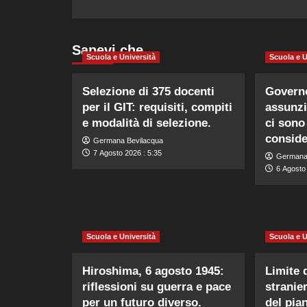
Sapevi che…
Scuola e Università
Scuola e U
Selezione di 375 docenti
Govern
per il GIT: requisiti, compiti
assunzi
e modalità di selezione.
ci sono 
conside
Germana Bevilacqua
7 Agosto 2026 : 5:35
Germana
6 Agosto
Scuola e Università
Scuola e U
Hiroshima, 6 agosto 1945:
Limite 
riflessioni su guerra e pace
stranier
per un futuro diverso.
del pia