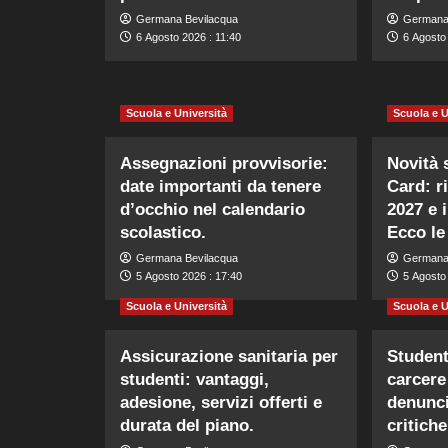
Germana Bevilacqua
Germana
6 Agosto 2026 : 11:40
6 Agosto 
Scuola e Università
Scuola e U
Assegnazioni provvisorie:
Novità s
date importanti da tenere
Card: r
d’occhio nel calendario
2027 e 
scolastico.
Ecco le
Germana Bevilacqua
Germana
5 Agosto 2026 : 17:40
5 Agosto 
Scuola e Università
Scuola e U
Assicurazione sanitaria per
Student
studenti: vantaggi,
carcere
adesione, servizi offerti e
denunci
durata del piano.
critich