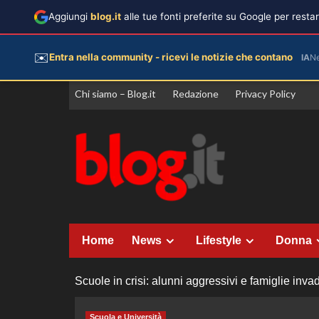
Aggiungi
blog.it
alle tue fonti preferite su Google per rest
✉️
Entra nella community - ricevi le notizie che contano
IA
N
Vai
Chi siamo – Blog.it
Redazione
Privacy Policy
al
contenuto
Home
News
Lifestyle
Donna
Scuole in crisi: alunni aggressivi e famiglie inva
Scuola e Università