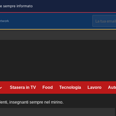
are sempre informato
etwork
Stasera in TV
Food
Tecnologia
Lavoro
Aut
denti, insegnanti sempre nel mirino.