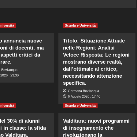
niversità
Scuola e Università
o annuncia nuove
Titolo: Situazione Attuale
oni di docenti, ma
nelle Regioni: Analisi
aspetti critici da
Veloce Risposta: Le regioni
rare.
mostrano diverse realtà,
dall’ottimale al critico,
 Bevilacqua
necessitando attenzione
 2026 : 23:30
specifica.
Germana Bevilacqua
6 Agosto 2026 : 17:40
niversità
Scuola e Università
del 30% di alunni
Valditara: nuovi programmi
i in classe: la sfida
di insegnamento che
no Valditara.
rivoluzionano la