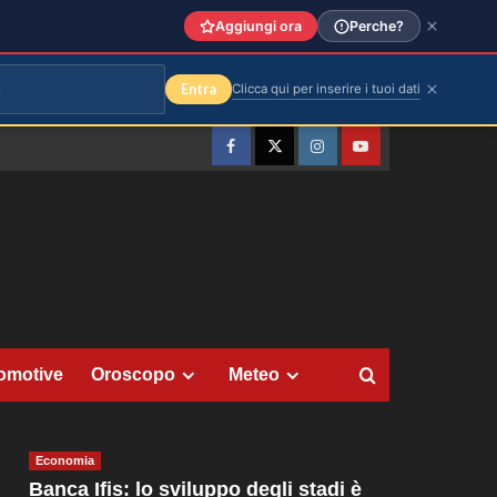
Aggiungi ora
Perche?
Entra
Clicca qui per inserire i tuoi dati
Facebook
Twitter
Instagram
YouTube
omotive
Oroscopo
Meteo
Economia
Banca Ifis: lo sviluppo degli stadi è