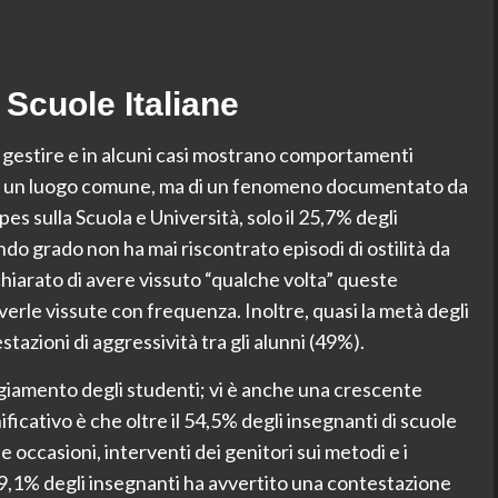
e Scuole Italiane
da gestire e in alcuni casi mostrano comportamenti
o di un luogo comune, ma di un fenomeno documentato da
es sulla Scuola e Università, solo il 25,7% degli
do grado non ha mai riscontrato episodi di ostilità da
chiarato di avere vissuto “qualche volta” queste
verle vissute con frequenza. Inoltre, quasi la metà degli
azioni di aggressività tra gli alunni (49%).
giamento degli studenti; vi è anche una crescente
nificativo è che oltre il 54,5% degli insegnanti di scuole
 occasioni, interventi dei genitori sui metodi e i
49,1% degli insegnanti ha avvertito una contestazione