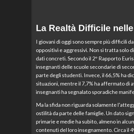
La Realtà Difficile nell
I giovani di oggi sono sempre più difficili 
oppositivi e aggressivi. Non si tratta sol
dati concreti. Secondo il 2° Rapporto Eurisp
insegnanti delle scuole secondarie di secon
parte degli studenti. Invece, il 66,5% ha di
situazioni, mentre il 7,7% ha affermato di a
insegnanti ha segnalato sporadiche manifest
Ma la sfida non riguarda solamente l’atteg
ostilità da parte delle famiglie. Un dato sig
primarie e medie ha subito, almeno in alcune
contenuti del loro insegnamento. Circa il 