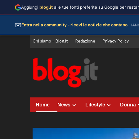
Aggiungi
blog.it
alle tue fonti preferite su Google per rest
✉️
Entra nella community - ricevi le notizie che contano
IA
N
Vai
Chi siamo – Blog.it
Redazione
Privacy Policy
al
contenuto
Home
News
Lifestyle
Donna