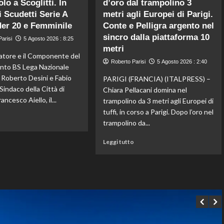
lo a Scoglitti. In
d’oro dal trampolino 3
ok
artistico,
per
i Scudetti Serie A
metri agli Europei di Parigi.
l’Italia
Musetti
conquista
er 20 e Femminile
Conte e Pelligra argento nel
al
il
sincro dalla piattaforma 10
arisi
5 Agosto 2026 : 8:25
Masters
bronzo
metri
1000
europeo
natore e il Componente del
di
nella
Roberto Parisi
5 Agosto 2026 : 2:40
nto BS Lega Nazionale
Montreal,
routine
i Roberto Desini e Fabio
PARIGI (FRANCIA) (ITALPRESS) –
sconfitto
acrobatica
l Sindaco della Città di
Mejia
Chiara Pellacani domina nel
a
in
squadre
ancesco Aiello, il...
trampolino da 3 metri agli Europei di
due
tuffi, in corso a Parigi. Dopo l’oro nel
set
Leggi
o
trampolino da...
di
più
Leggi
Leggi tutto
su
di
Beach
più
Soccer,
su
sei
Tuffi,
giorni
Pellacani
di
medaglia
spettacolo
d’oro
a
dal
Scoglitti.