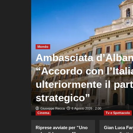
Mondo
Ambasciata d’Alba
jic
“Accordo con l’Itali
atri
ulteriormente il par
strategico”
Giuseppe Recca
6 Agosto 2026 : 2:00
Cinema
Tv e Spettacolo
Riprese avviate per “Uno
Gian Luca Farin