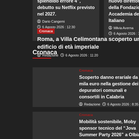
splendido errore 4”,
nuovo direttor
debutto su Netflix previsto
della Fondazi
nel 2027.
Accademia de
Italiano
Dario Cangemi
6 Agosto 2026 : 12:30
Milvia Averna
Cronaca
6 Agosto 2026 : 
Roma, a Villa Celimontana scoperto u
edificio di età imperiale
Cronaca
Redazione
6 Agosto 2026 : 11:20
Cronaca
Scoperto danno erariale da
mila euro nella gestione dei
depuratori comunali e
consortili in Calabria
Redazione
6 Agosto 2026 : 8:35
Cronaca
Mobilità sostenibile, Moby
sponsor tecnico del “Jova
Summer Party 2026” a Olbi