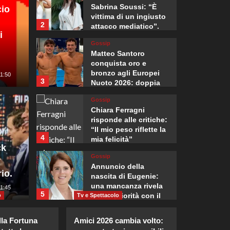
Sabrina Soussi: “È
cio
vittima di un ingiusto
2
attacco mediatico”.
i
Gossip
Matteo Santoro
conquista oro e
bronzo agli Europei
11:50
3
Nuoto 2026: doppia
impresa storica
rump il nostro più
Gossip
Mondo
Chiara Ferragni
, ma l’esistenza di
Drone 
risponde alle critiche:
“Il mio peso riflette la
4
mia felicità”
 negoziabile, con o
all’ae
ck
Gossip
r
do”
vicino
Annuncio della
io.
nascita di Eugenie:
una mancanza rivela
:05
11:45
Giuseppe Recca
5
le sue priorità con il
o
Tv e Spettacolo
terzo bambino.
Gossip
Chiara Ferragni:
lla Fortuna
Amici 2026 cambia volto:
ultime immagini che