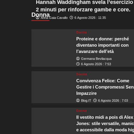
Hannah Waddingham svela l’esercizio
ho
2 minuti per rinforzare gambe e core.
a
Donna
Sh
Anna Gaia Cavallo
6 Agosto 2026 : 11:35
ch
in
l’e
Donna
del
Proteine e donne: perché
Lo
diventano importanti con
l’avanzare dell’età
Germana Bevilacqua
6 Agosto 2026 : 7:53
Donna
Convivenza Felice: Come
Gestire i Compromessi Sen
Impazzire
Blog.IT
6 Agosto 2026 : 7:03
Donna
Il vestito midi a pois di Alex
Jones: stile versatile, mani
e accessibile dalla moda hi