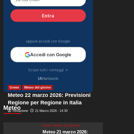
una mancanza rivela
5
le sue priorità con il
terzo bambino.
Entra
oppure accedi con Google
Accedi con Google
Scopri tutti i vantaggi →
IA
Network
Green
Meteo del giorno
Meteo 22 marzo 2026: Previsioni
Regione per Regione in Italia
Meteo
Redazione
21 Marzo 2026 : 14:30
Green
Meteo del giorno
Meteo 21 marzo 2026: