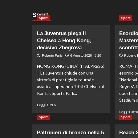
Sport
Sport
Sport
La Juventus piega il
Esordio
Chelsea a Hong Kong,
Masters
decisivo Zhegrova
sconfit
Roberto Parisi
6 Agosto 2026 : 8:20
Roberto P
HONG KONG (CINA) (ITALPRESS)
ROMA (IT
– La Juventus chiude con una
esordio p
vittoria di prestigio la tournèe
“Nationa
asiatica superando 1-0 il Chelsea al
Rogers”, 
Kai Tak Sports Park...
quest’ann
Stadium di
Leggi
Leggi tutto
di
Leggi tutt
più
Sport
Sport
su
La
Paltrinieri di bronzo nella 5
Beach S
Juventus