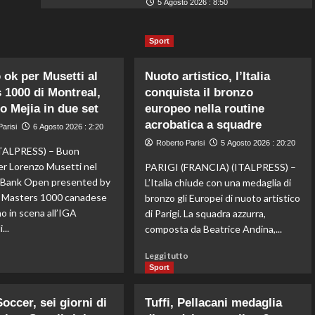
5 Agosto 2026 : 8:50
Sport
 ok per Musetti al
Nuoto artistico, l’Italia
 1000 di Montreal,
conquista il bronzo
to Mejia in due set
europeo nella routine
acrobatica a squadre
arisi
6 Agosto 2026 : 2:20
Roberto Parisi
5 Agosto 2026 : 20:20
ALPRESS) – Buon
er Lorenzo Musetti nel
PARIGI (FRANCIA) (ITALPRESS) –
l Bank Open presented by
L’Italia chiude con una medaglia di
il Masters 1000 canadese
bronzo gli Europei di nuoto artistico
o in scena all’IGA
di Parigi. La squadra azzurra,
...
composta da Beatrice Andina,...
Leggi
Leggi
o
Leggi tutto
di
di
Sport
più
più
su
su
occer, sei giorni di
Tuffi, Pellacani medaglia
Esordio
Nuoto