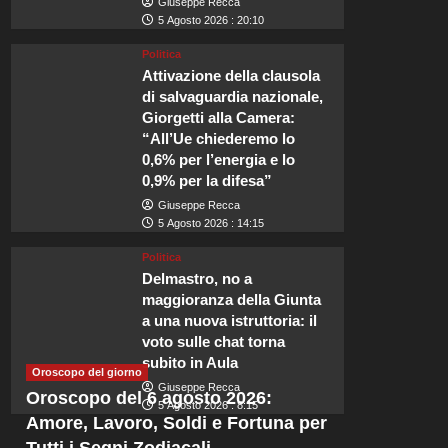
Giuseppe Recca
5 Agosto 2026 : 20:10
Politica
Attivazione della clausola
di salvaguardia nazionale,
Giorgetti alla Camera:
Viaggi
“All’Ue chiederemo lo
0,6% per l’energia e lo
15 hotel di
e incarnano
0,9% per la difesa”
laghi oltre 
Giuseppe Recca
5 Agosto 2026 : 14:15
Redazione
5 Agosto 2026 : 0:2
Politica
Delmastro, no a
Il Grand Hotel di Ballyfin: Un’
o Squartatore con una reputazione
maggioranza della Giunta
Irlanda. Situato in una...
a una nuova istruttoria: il
voto sulle chat torna
Leggi
Leggi tutto
subito in Aula
di
Oroscopo del giorno
più
Giuseppe Recca
Oroscopo del 6 agosto 2026:
su
5 Agosto 2026 : 8:15
Amore, Lavoro, Soldi e Fortuna per
15
hotel