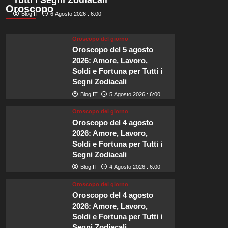
Tutti i Segni Zodiacali
di
Oroscopo
Blog.IT
6 Agosto 2026 : 6:00
lusso
in
Europa:
Oroscopo del giorno
la
Oroscopo del 5 agosto
bellezza
2026: Amore, Lavoro,
dei
Soldi e Fortuna per Tutti i
laghi
Segni Zodiacali
oltre
le
Blog.IT
5 Agosto 2026 : 6:00
spiagge.
Oroscopo del giorno
Oroscopo del 4 agosto
2026: Amore, Lavoro,
Soldi e Fortuna per Tutti i
Segni Zodiacali
Blog.IT
4 Agosto 2026 : 6:00
Oroscopo del giorno
Oroscopo del 4 agosto
2026: Amore, Lavoro,
Soldi e Fortuna per Tutti i
Segni Zodiacali