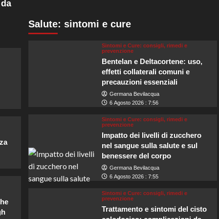
 da
tel
Salute: sintomi e cure
oreditch
e
carnano
Sintomi e Cure: consigli, rimedi e
prevenzione
ssenza
Bentelan e Deltacortene: uso,
l’East
ndon.
effetti collaterali comuni e
precauzioni essenziali
Germana Bevilacqua
6 Agosto 2026 : 7:56
Sintomi e Cure: consigli, rimedi e
prevenzione
Impatto dei livelli di zucchero
za
nel sangue sulla salute e sul
benessere del corpo
Germana Bevilacqua
6 Agosto 2026 : 7:55
Sintomi e Cure: consigli, rimedi e
prevenzione
che
Trattamento e sintomi del cisto
gh