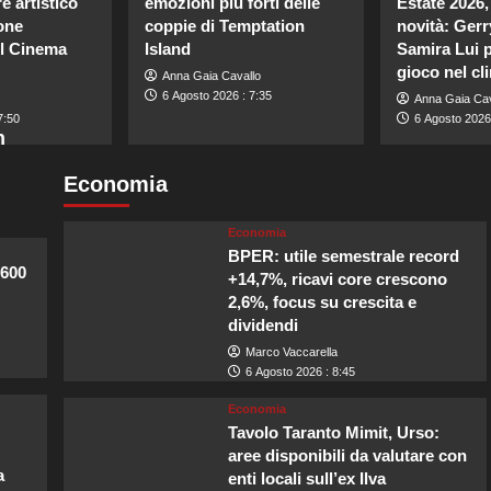
e artistico
emozioni più forti delle
Estate 2026, 
one
coppie di Temptation
novità: Gerr
l Cinema
Island
Samira Lui p
gioco nel cl
Anna Gaia Cavallo
6 Agosto 2026 : 7:35
Anna Gaia Cav
7:50
6 Agosto 2026 
n
Economia
Economia
BPER: utile semestrale record
 600
+14,7%, ricavi core crescono
2,6%, focus su crescita e
dividendi
Marco Vaccarella
6 Agosto 2026 : 8:45
Economia
Tavolo Taranto Mimit, Urso:
aree disponibili da valutare con
a
enti locali sull’ex Ilva