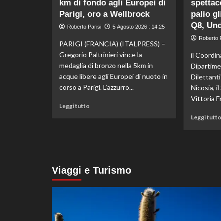
km di fondo agli Europei di
piega
spettaco
il
Parigi, oro a Wellbrock
palio gl
Chelsea
Q8, Und
Roberto Parisi
5 Agosto 2026 : 14:25
a
Roberto P
Hong
PARIGI (FRANCIA) (ITALPRESS) –
Kong,
Gregorio Paltrinieri vince la
il Coordi
decisivo
medaglia di bronzo nella 5km in
Dipartime
Zhegrova
acque libere agli Europei di nuoto in
Dilettant
corso a Parigi. L’azzurro...
Nicosia, i
Vittoria Fr
Leggi
Leggi tutto
di
Leggi tutt
più
su
Paltrinieri
di
bronzo
Viaggi e Turismo
nella
5
km
di
fondo
agli