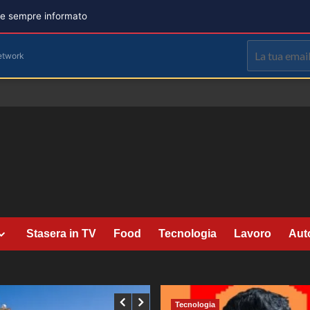
are sempre informato
etwork
Stasera in TV
Food
Tecnologia
Lavoro
Aut
Tecnologia