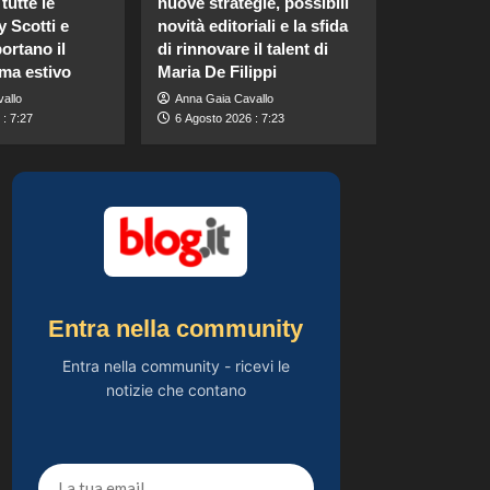
tutte le
nuove strategie, possibili
catturano il suo stile
y Scotti e
novità editoriali e la sfida
1
unico e la sua
ortano il
di rinnovare il talent di
bellezza.
ima estivo
Maria De Filippi
Gossip
Katia Fanelli sostiene
allo
Anna Gaia Cavallo
Sabrina Soussi: “È
: 7:27
6 Agosto 2026 : 7:23
vittima di un ingiusto
2
attacco mediatico”.
Gossip
Matteo Santoro
conquista oro e
bronzo agli Europei
3
Nuoto 2026: doppia
impresa storica
Gossip
Entra nella community
Chiara Ferragni
risponde alle critiche:
Entra nella community - ricevi le
“Il mio peso riflette la
notizie che contano
4
mia felicità”
Gossip
Annuncio della
nascita di Eugenie: