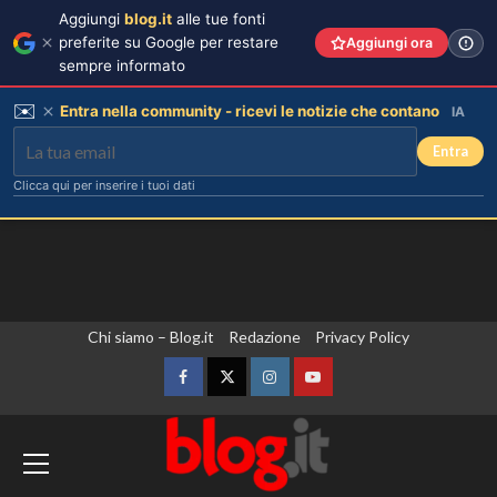
Aggiungi
blog.it
alle tue fonti
preferite su Google per restare
Aggiungi ora
sempre informato
✉️
Entra nella community - ricevi le notizie che contano
IA
Entra
Clicca qui per inserire i tuoi dati
Vai
Chi siamo – Blog.it
Redazione
Privacy Policy
Danilo D’Angelo: “Dopo Francesca,
al
faccio fatica a ritrovare me stesso”
contenuto
Facebook
Twitter
Instagram
YouTube
3
Madrid annuncia controlli alle frontiere
Elisabetta Gregoraci e la sorella
Marzia: vacanza da sogno in
per i viaggiatori provenienti dall’Italia