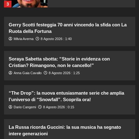
3
Elisabetta Gregoraci e la sorella
Gerry Scotti festeggia 70 anni vincendo la sfida con La
Marzia: vacanza da sogno in
Ruota della Fortuna
Sardegna!
4
Milvia Averna
8 Agosto 2026 : 1:40
Tradimenti di Benjamin Mascolo:
Soraya Sabetta sbotta: “Storie in evidenza con
Bella Thorne rivela i segreti nascosti
Cristian? Rimangono, non le cancello!”
della loro relazione.
5
Anna Gaia Cavallo
8 Agosto 2026 : 1:25
Elisabetta Gregoraci incontra la
“The Drop”: la nuova entusiasmante serie che amplia
sorella in Costa Smeralda: momenti
l’universo di “Snowfall”. Scoprila ora!
da ricordare insieme.
1
Dario Cangemi
8 Agosto 2026 : 0:15
Il midi dress azzurro di Harriet
La Russa ricorda Guccini: la sua musica ha segnato
Phillips: l’eleganza estiva che non
intere generazioni
dimenticherò mai.