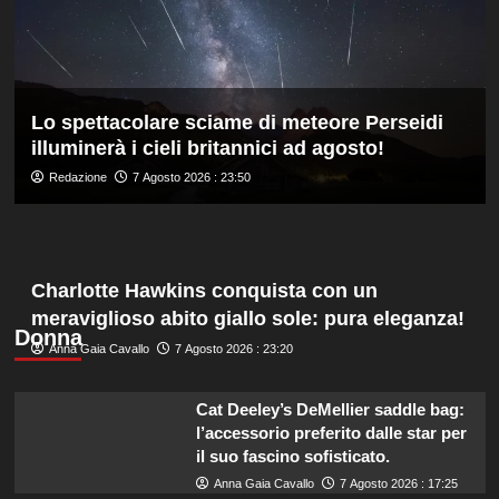
del
sistema
passa
da
governance
Lo spettacolare sciame di meteore Perseidi
e
illuminerà i cieli britannici ad agosto!
trasparenza”
Redazione
7 Agosto 2026 : 23:50
Charlotte Hawkins conquista con un
meraviglioso abito giallo sole: pura eleganza!
Donna
Anna Gaia Cavallo
7 Agosto 2026 : 23:20
Cat Deeley’s DeMellier saddle bag:
l’accessorio preferito dalle star per
il suo fascino sofisticato.
Anna Gaia Cavallo
7 Agosto 2026 : 17:25