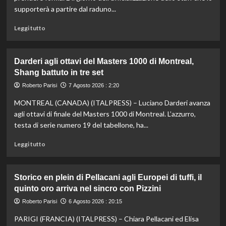
fondo,
supporterà a partire dal raduno...
oro
a
Leggi
Leggi tutto
Gose.
di
Paltrinieri
più
quarto
su
Darderi agli ottavi del Masters 1000 di Montreal,
nella
Nazionale,
Shang battuto in tre set
gara
ecco
maschile
lo
Roberto Parisi
7 Agosto 2026 : 2:20
staff
MONTREAL (CANADA) (ITALPRESS) – Luciano Darderi avanza
di
Mancini:
agli ottavi di finale del Masters 1000 di Montreal. L’azzurro,
Bollini
testa di serie numero 19 del tabellone, ha...
vice,
Oriali
Leggi
Leggi tutto
torna
di
team
più
manager,
su
Storico en plein di Pellacani agli Europei di tuffi, il
Bonucci
Darderi
quinto oro arriva nel sincro con Pizzini
tra
agli
i
ottavi
Roberto Parisi
6 Agosto 2026 : 20:15
collaboratori
del
PARIGI (FRANCIA) (ITALPRESS) – Chiara Pellacani ed Elisa
Masters