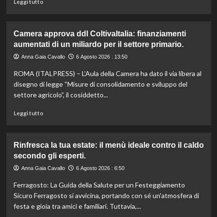
Leggi
Leggi tutto
sostenibile.
di
più
su
Camera approva ddl ColtivaItalia: finanziamenti
Mortadella
aumentati di un miliardo per il settore primario.
ritirata:
rischio
Anna Gaia Cavallo
6 Agosto 2026 : 13:50
listeriosi,
ROMA (ITALPRESS) – L’Aula della Camera ha dato il via libera al
scopri
quali
disegno di legge “Misure di consolidamento e sviluppo del
marche
settore agricolo”, il cosiddetto...
evitare
nei
Leggi
Leggi tutto
supermercati.
di
più
su
Rinfresca la tua estate: il menù ideale contro il caldo
Camera
secondo gli esperti.
approva
ddl
Anna Gaia Cavallo
6 Agosto 2026 : 6:50
ColtivaItalia:
Ferragosto: La Guida della Salute per un Festeggiamento
finanziamenti
aumentati
Sicuro Ferragosto si avvicina, portando con sé un'atmosfera di
di
festa e gioia tra amici e familiari. Tuttavia,...
un