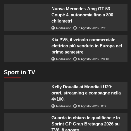
imprese
di
Nuova Mercedes-Amg GT 53
pesca
Coupè 4, autonomia fino a 800
e
chilometri
acquacoltura
Redazione
7 Agosto 2026 : 2:15
colpite
da
Kia PV5, il veicolo commerciale
calamità.
elettrico più venduto in Europa nel
primo semestre
Redazione
6 Agosto 2026 : 20:10
Sport in TV
Kelly Doualla ai Mondiali U20:
orari, streaming e compagne nella
4×100.
Redazione
8 Agosto 2026 : 0:30
Guarda in chiaro le qualifiche e lo
Sprint GP Gran Bretagna 2026 su
TV8, 8 agosto.