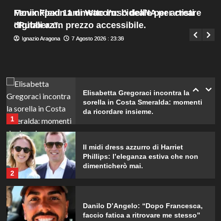
Sardegna!
Menu
4
Fenix Flexin ammette l’uso dell’IA per creare
Movinkpad 11 di Wacom: l’ideale per artisti
Giuseppe Recca
8 Agosto 2026 : 1:50
principale
“Rubberz”.
digitali a un prezzo accessibile.
Tradimenti di Benjamin Mascolo:
Ignazio Aragona
Ignazio Aragona
7 Agosto 2026 : 23:35
7 Agosto 2026 : 23:30
Bella Thorne rivela i segreti nascosti
della loro relazione.
5
Elisabetta Gregoraci incontra la
sorella in Costa Smeralda: momenti
da ricordare insieme.
1
Il midi dress azzurro di Harriet
Phillips: l’eleganza estiva che non
dimenticherò mai.
2
Danilo D’Angelo: “Dopo Francesca,
faccio fatica a ritrovare me stesso”