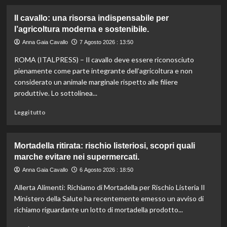
più
su
Il cavallo: una risorsa indispensabile per
Controllo
l’agricoltura moderna e sostenibile.
qualità
olio
Anna Gaia Cavallo
7 Agosto 2026 : 13:50
e
ROMA (ITALPRESS) – Il cavallo deve essere riconosciuto
vino:
l’IRVO
pienamente come parte integrante dell’agricoltura e non
potenzia
considerato un animale marginale rispetto alle filiere
l’organico
produttive. Lo sottolinea...
per
certificazioni
Leggi
Leggi tutto
più
di
rigorose.
più
su
Mortadella ritirata: rischio listeriosi, scopri quali
Il
marche evitare nei supermercati.
cavallo:
una
Anna Gaia Cavallo
6 Agosto 2026 : 18:50
risorsa
Allerta Alimenti: Richiamo di Mortadella per Rischio Listeria Il
indispensabile
per
Ministero della Salute ha recentemente emesso un avviso di
l’agricoltura
richiamo riguardante un lotto di mortadella prodotto...
moderna
e