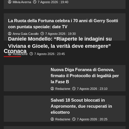
2
Milvia Averna
7 Agosto 2026 : 19:40
La Ruota della Fortuna celebra i 70 anni di Gerry Scotti
Danilo D’Angelo: “Dopo Francesca,
faccio fatica a ritrovare me stesso”
con puntata speciale: date TV
3
Anna Gaia Cavallo
7 Agosto 2026 : 19:30
Daniele Mondello: “Riaperte le indagini su
Viviana e Gioele, la verità deve emergere”
Elisabetta Gregoraci e la sorella
Cronaca
Redazione
7 Agosto 2026 : 23:45
Marzia: vacanza da sogno in
Sardegna!
4
Nuova Diga Foranea di Genova,
firmato il Protocollo di legalità per
Tradimenti di Benjamin Mascolo:
la Fase B
Bella Thorne rivela i segreti nascosti
Redazione
7 Agosto 2026 : 23:10
della loro relazione.
5
Salvati 18 Scout bloccati in
Aspromonte, due recuperati in
elicottero
Redazione
7 Agosto 2026 : 20:25