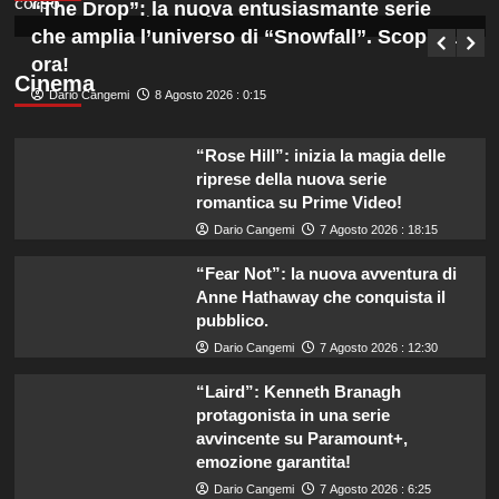
“The Drop”: la nuova entusiasmante serie
Germana Bevilacqua
8 Agosto 2026 : 1:00
che amplia l’universo di “Snowfall”. Scoprila
ora!
Cinema
Dario Cangemi
8 Agosto 2026 : 0:15
“Rose Hill”: inizia la magia delle
riprese della nuova serie
romantica su Prime Video!
Dario Cangemi
7 Agosto 2026 : 18:15
“Fear Not”: la nuova avventura di
Anne Hathaway che conquista il
pubblico.
Dario Cangemi
7 Agosto 2026 : 12:30
“Laird”: Kenneth Branagh
protagonista in una serie
avvincente su Paramount+,
emozione garantita!
Dario Cangemi
7 Agosto 2026 : 6:25