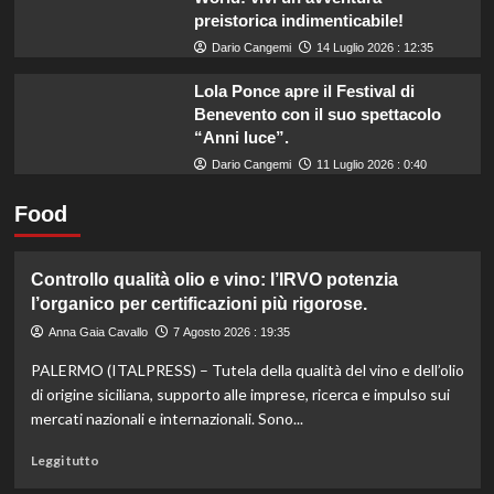
preistorica indimenticabile!
Dario Cangemi
14 Luglio 2026 : 12:35
Lola Ponce apre il Festival di
Benevento con il suo spettacolo
“Anni luce”.
Dario Cangemi
11 Luglio 2026 : 0:40
Food
Controllo qualità olio e vino: l’IRVO potenzia
l’organico per certificazioni più rigorose.
Anna Gaia Cavallo
7 Agosto 2026 : 19:35
PALERMO (ITALPRESS) – Tutela della qualità del vino e dell’olio
di origine siciliana, supporto alle imprese, ricerca e impulso sui
mercati nazionali e internazionali. Sono...
Leggi
Leggi tutto
di