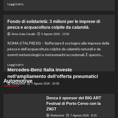
miliardo
Leggi
Leggi tutto
per
di
il
più
settore
su
Fondo di solidarietà: 3 milioni per le imprese di
primario.
Rinfresca
pesca e acquacoltura colpite da calamità.
la
tua
Anna Gaia Cavallo
5 Agosto 2026 : 13:50
estate:
ROMA (ITALPRESS) – Rafforzare il sostegno alle imprese della
il
menù
pesca e dell’acquacoltura colpite da calamità naturali e da
ideale
eventi meteorologici e meteomarini eccezionali. È questo...
contro
il
Leggi
Leggi tutto
caldo
di
Mercedes-Benz Italia investe
secondo
più
nell’ampliamento dell’offerta pneumatici
gli
su
Automotive
esperti.
Redazione
Fondo
7 Agosto 2026 : 20:05
di
solidarietà:
Denza è sponsor del BIG ART
3
Festival di Porto Cervo con la
milioni
Z9GT
per
le
Redazione
7 Agosto 2026 : 8:15