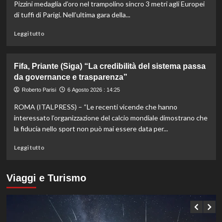
1000
Pizzini medaglia d’oro nel trampolino sincro 3 metri agli Europei
di
di tuffi di Parigi. Nell’ultima gara della...
Montreal,
Shang
Leggi
Leggi tutto
battuto
di
in
più
tre
su
Fifa, Priante (Siga) “La credibilità del sistema passa
set
Storico
da governance e trasparenza”
en
plein
Roberto Parisi
6 Agosto 2026 : 14:25
di
ROMA (ITALPRESS) – “Le recenti vicende che hanno
Pellacani
agli
interessato l’organizzazione del calcio mondiale dimostrano che
Europei
la fiducia nello sport non può mai essere data per...
di
tuffi,
Leggi
Leggi tutto
il
di
quinto
più
oro
su
Viaggi e Turismo
arriva
Fifa,
nel
Priante
sincro
(Siga)
con
“La
Pizzini
credibilità