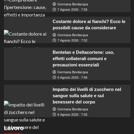
Germana Bevilacqua
7 Agosto 2026 : 7:55
Costante dolore ai fianchi? Ecco le
possibili cause da considerare
Germana Bevilacqua
7 Agosto 2026 : 7:52
Bentelan e Deltacortene: uso,
effetti collaterali comuni e
precauzioni essenziali
Germana Bevilacqua
6 Agosto 2026 : 7:56
Impatto dei livelli di zucchero nel
sangue sulla salute e sul
benessere del corpo
Germana Bevilacqua
ARPAL Puglia cerca operatori con scuola
6 Agosto 2026 : 7:55
dell’obbligo per Archivio Notarile: opportunità
Lavoro
da non perdere!