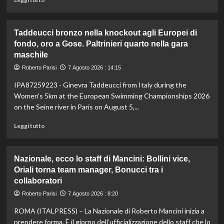
di
più
su
Taddeucci bronzo nella knockout agli Europei di
In
fondo, oro a Gose. Paltrinieri quarto nella gara
Gran
maschile
Bretagna
Bezzecchi
Roberto Parisi
7 Agosto 2026 : 14:15
torna
in
IPA87259223 - Ginevra Taddeucci from Italy during the
sella
Women's 5km at the European Swimming Championships 2026
ed
on the Seine river in Paris on August 5,...
è
davanti
Leggi
Leggi tutto
a
di
tutti
più
nelle
su
Nazionale, ecco lo staff di Mancini: Bollini vice,
Practice
Taddeucci
Oriali torna team manager, Bonucci tra i
bronzo
collaboratori
nella
knockout
Roberto Parisi
7 Agosto 2026 : 8:20
agli
Europei
ROMA (ITALPRESS) – La Nazionale di Roberto Mancini inizia a
di
prendere forma. È il giorno dell’ufficializzazione dello staff che lo