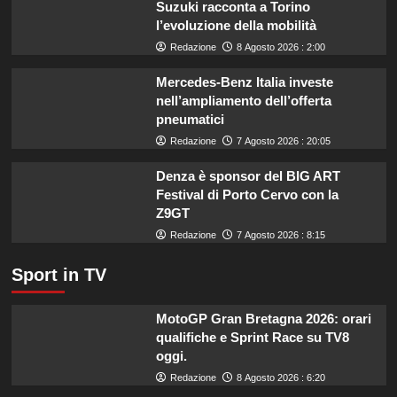
Suzuki racconta a Torino
estate:
l’evoluzione della mobilità
il
menù
Redazione
8 Agosto 2026 : 2:00
ideale
contro
Mercedes-Benz Italia investe
il
nell’ampliamento dell’offerta
caldo
pneumatici
secondo
Redazione
7 Agosto 2026 : 20:05
gli
esperti.
Denza è sponsor del BIG ART
Festival di Porto Cervo con la
Z9GT
Redazione
7 Agosto 2026 : 8:15
Sport in TV
MotoGP Gran Bretagna 2026: orari
qualifiche e Sprint Race su TV8
oggi.
Redazione
8 Agosto 2026 : 6:20