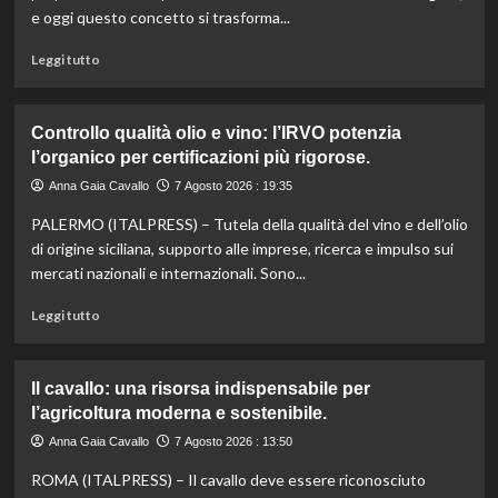
e oggi questo concetto si trasforma...
Leggi
Leggi tutto
di
più
su
Controllo qualità olio e vino: l’IRVO potenzia
Marco
l’organico per certificazioni più rigorose.
Bianchi:
“Ricette
Anna Gaia Cavallo
7 Agosto 2026 : 19:35
incompiute,
PALERMO (ITALPRESS) – Tutela della qualità del vino e dell’olio
come
le
di origine siciliana, supporto alle imprese, ricerca e impulso sui
vite
mercati nazionali e internazionali. Sono...
colpite
dai
Leggi
Leggi tutto
tagli
di
agli
più
aiuti
su
Il cavallo: una risorsa indispensabile per
umanitari”.
Controllo
l’agricoltura moderna e sostenibile.
qualità
olio
Anna Gaia Cavallo
7 Agosto 2026 : 13:50
e
ROMA (ITALPRESS) – Il cavallo deve essere riconosciuto
vino: