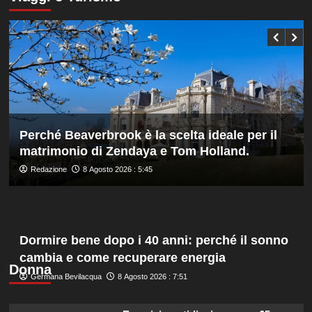
Bonucci
Darderi
tra
agli
i
ottavi
collaboratori
del
Masters
1000
di
Montreal,
Shang
battuto
Perché Beaverbrook è la scelta ideale per il
in
matrimonio di Zendaya e Tom Holland.
tre
set
Redazione
8 Agosto 2026 : 5:45
Dormire bene dopo i 40 anni: perché il sonno
cambia e come recuperare energia
Donna
Germana Bevilacqua
8 Agosto 2026 : 7:51