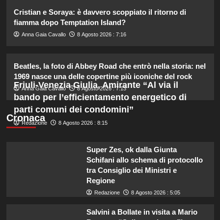
2
Cristian e Soraya: è davvero scoppiato il ritorno di
fiamma dopo Temptation Island?
Debora Bragetti in vacanza da sola:
Anna Gaia Cavallo
8 Agosto 2026 : 7:16
finita la relazione con Alessio Pilli
Stella?
3
Beatles, la foto di Abbey Road che entrò nella storia: nel
1969 nasce una delle copertine più iconiche del rock
Friuli-Venezia Giulia, Amirante “Al via il
Elisabetta Gregoraci incontra la
Anna Gaia Cavallo
8 Agosto 2026 : 7:13
sorella in Costa Smeralda: momenti
bando per l’efficientamento energetico di
da ricordare insieme.
parti comuni dei condomini”
4
Cronaca
Redazione
8 Agosto 2026 : 8:15
Il midi dress azzurro di Harriet
Phillips: l’eleganza estiva che non
Super Zes, ok dalla Giunta
dimenticherò mai.
Schifani allo schema di protocollo
5
tra Consiglio dei Ministri e
Regione
Redazione
8 Agosto 2026 : 5:05
Salvini a Bollate in visita a Mario