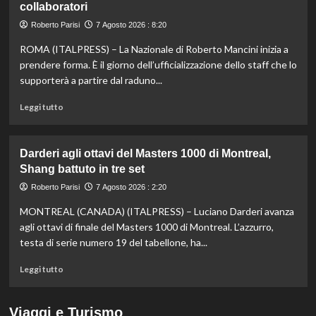
collaboratori
nella
knockout
Roberto Parisi
7 Agosto 2026 : 8:20
agli
Europei
ROMA (ITALPRESS) – La Nazionale di Roberto Mancini inizia a
di
prendere forma. È il giorno dell’ufficializzazione dello staff che lo
fondo,
supporterà a partire dal raduno...
oro
a
Leggi
Leggi tutto
Gose.
di
Paltrinieri
più
quarto
su
Darderi agli ottavi del Masters 1000 di Montreal,
nella
Nazionale,
Shang battuto in tre set
gara
ecco
maschile
lo
Roberto Parisi
7 Agosto 2026 : 2:20
staff
MONTREAL (CANADA) (ITALPRESS) – Luciano Darderi avanza
di
Mancini:
agli ottavi di finale del Masters 1000 di Montreal. L’azzurro,
Bollini
testa di serie numero 19 del tabellone, ha...
vice,
Oriali
Leggi
Leggi tutto
torna
di
team
più
manager,
su
Viaggi e Turismo