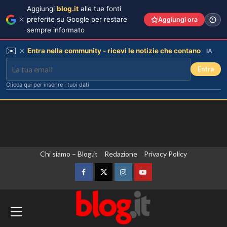
Aggiungi
blog.it
alle tue fonti
preferite su Google per restare
Aggiungi ora
sempre informato
✉️
Entra nella community - ricevi le notizie che contano
IA
Entra
Clicca qui per inserire i tuoi dati
Vai
Chi siamo – Blog.it
Redazione
Privacy Policy
Debora Bragetti in vacanza da sola:
finita la relazione con Alessio Pilli
al
Stella?
contenuto
Facebook
Twitter
Instagram
YouTube
3
Zelensky in Serbia, prima visita
Elisabetta Gregoraci incontra la
sorella in Costa Smeralda: momenti
dall’inizio della guerra