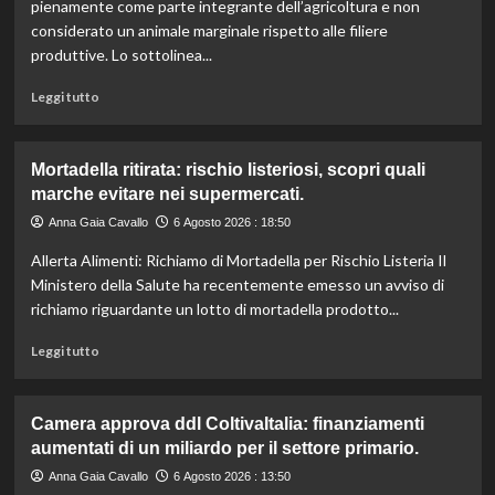
l’IRVO
pienamente come parte integrante dell’agricoltura e non
potenzia
considerato un animale marginale rispetto alle filiere
l’organico
produttive. Lo sottolinea...
per
certificazioni
Leggi
Leggi tutto
più
di
rigorose.
più
su
Mortadella ritirata: rischio listeriosi, scopri quali
Il
marche evitare nei supermercati.
cavallo:
una
Anna Gaia Cavallo
6 Agosto 2026 : 18:50
risorsa
Allerta Alimenti: Richiamo di Mortadella per Rischio Listeria Il
indispensabile
per
Ministero della Salute ha recentemente emesso un avviso di
l’agricoltura
richiamo riguardante un lotto di mortadella prodotto...
moderna
e
Leggi
Leggi tutto
sostenibile.
di
più
su
Camera approva ddl ColtivaItalia: finanziamenti
Mortadella
aumentati di un miliardo per il settore primario.
ritirata:
rischio
Anna Gaia Cavallo
6 Agosto 2026 : 13:50
listeriosi,