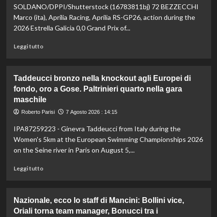
vetta:
SOLDANO/DPPI/Shutterstock (16783811bj) 72 BEZZECCHI
anche
Marco (ita), Aprilia Racing, Aprilia RS-GP26, action during the
ad
2026 Estrella Galicia 0,0 Grand Prix of...
agosto
è
Leggi
Leggi tutto
il
di
numero
più
uno
su
Taddeucci bronzo nella knockout agli Europei di
del
In
fondo, oro a Gose. Paltrinieri quarto nella gara
mondo
Gran
maschile
Bretagna
Bezzecchi
Roberto Parisi
7 Agosto 2026 : 14:15
torna
in
IPA87259223 - Ginevra Taddeucci from Italy during the
sella
Women's 5km at the European Swimming Championships 2026
ed
on the Seine river in Paris on August 5,...
è
davanti
Leggi
Leggi tutto
a
di
tutti
più
nelle
su
Nazionale, ecco lo staff di Mancini: Bollini vice,
Practice
Taddeucci
Oriali torna team manager, Bonucci tra i
bronzo