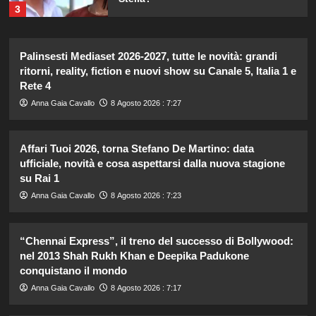
3
Elisabetta Gregoraci incontra la
Palinsesti Mediaset 2026-2027, tutte le novità: grandi
sorella in Costa Smeralda: momenti
ritorni, reality, fiction e nuovi show su Canale 5, Italia 1 e
da ricordare insieme.
Rete 4
4
Anna Gaia Cavallo
8 Agosto 2026 : 7:27
Il midi dress azzurro di Harriet
Phillips: l’eleganza estiva che non
Affari Tuoi 2026, torna Stefano De Martino: data
dimenticherò mai.
ufficiale, novità e cosa aspettarsi dalla nuova stagione
5
su Rai 1
Anna Gaia Cavallo
8 Agosto 2026 : 7:23
Carolina Marconi svela il terribile
momento in Pronto Soccorso:
“Temevo il ritorno del tumore.”
“Chennai Express”, il treno del successo di Bollywood:
1
nel 2013 Shah Rukh Khan e Deepika Padukone
conquistano il mondo
Carolina Marconi in vacanza:
Anna Gaia Cavallo
8 Agosto 2026 : 7:17
“Pressione alta, nausea e mal di
testa, ho temuto il peggio.”