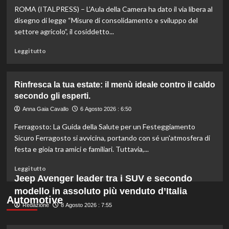
ROMA (ITALPRESS) – L’Aula della Camera ha dato il via libera al
scopri
quali
disegno di legge “Misure di consolidamento e sviluppo del
marche
settore agricolo”, il cosiddetto...
evitare
nei
Leggi
Leggi tutto
supermercati.
di
più
su
Rinfresca la tua estate: il menù ideale contro il caldo
Camera
secondo gli esperti.
approva
ddl
Anna Gaia Cavallo
6 Agosto 2026 : 6:50
ColtivaItalia:
Ferragosto: La Guida della Salute per un Festeggiamento
finanziamenti
aumentati
Sicuro Ferragosto si avvicina, portando con sé un'atmosfera di
di
festa e gioia tra amici e familiari. Tuttavia,...
un
miliardo
Leggi
Leggi tutto
per
di
Jeep Avenger leader tra i SUV e secondo
il
più
modello in assoluto più venduto d’Italia
settore
su
Automotive
primario.
Redazione
Rinfresca
8 Agosto 2026 : 7:55
la
tua