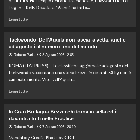
nel futuro. Nel tempio dell’atletica mondiale, l’Hayward Field di
Eugene, Kelly Doualla, a 16 anni, ha fatto...
Leggi
Leggi tutto
di
più
su
Taekwondo, Dell’Aquila non lascia la vetta: anche
Impresa
ad agosto è il numero uno del mondo
di
Kelly
Roberto Parisi
8 Agosto 2026 : 2:05
Doualla:
ROMA (ITALPRESS) – Le classifiche aggiornate ad agosto del
a
16
taekwondo raccontano una storia breve: in cima ai -58 kg non è
anni
cambiato niente. Vito Dell’Aquila...
è
bronzo
Leggi
Leggi tutto
sui
di
100
più
ai
su
In Gran Bretagna Bezzecchi torna in sella ed è
Mondiali
Taekwondo,
davanti a tutti nelle Practice
U20
Dell’Aquila
non
Roberto Parisi
7 Agosto 2026 : 20:10
lascia
Mandatory Credit: Photo by GIGI
la