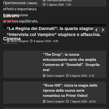
Germana Bevilacqua
Marche: opportunità di lavoro per coadiutori
7 Agosto 2026 : 7:55
amministrativi con licenza media disponibile
Lavoro
subito!
Germana Bevilacqua
8 Agosto 2026 : 6:50
“La Regina dei Dannati”: la quarta stagione di
“Intervista col Vampiro” stupisce e affascina.
Cinema
Dario Cangemi
8 Agosto 2026 : 6:05
“The Drop”: la nuova
entusiasmante serie che amplia
l’universo di “Snowfall”. Scoprila
ora!
Dario Cangemi
8 Agosto 2026 : 0:15
“Rose Hill”: inizia la magia delle
riprese della nuova serie
romantica su Prime Video!
Dario Cangemi
7 Agosto 2026 : 18:15